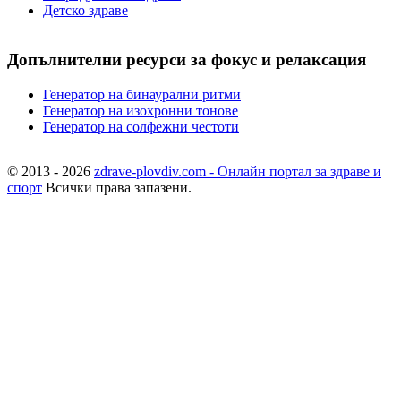
Детско здраве
Допълнителни ресурси за фокус и релаксация
Генератор на бинаурални ритми
Генератор на изохронни тонове
Генератор на солфежни честоти
© 2013 - 2026
zdrave-plovdiv.com - Онлайн портал за здраве и
спорт
Всички права запазени.