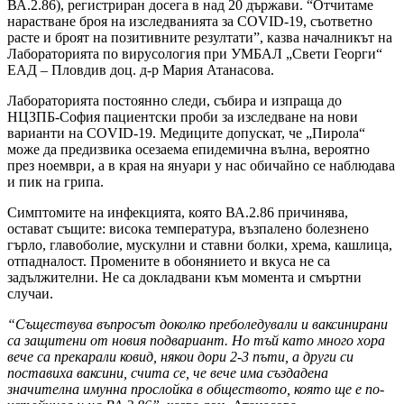
ВА.2.86), регистриран досега в над 20 държави. “Отчитаме
нарастване броя на изследванията за COVID-19, съответно
расте и броят на позитивните резултати”, казва началникът на
Лабораторията по вирусология при УМБАЛ „Свети Георги“
ЕАД – Пловдив доц. д-р Мария Атанасова.
Лабораторията постоянно следи, събира и изпраща до
НЦЗПБ-София пациентски проби за изследване на нови
варианти на COVID-19. Медиците допускат, че „Пирола“
може да предизвика осезаема епидемична вълна, вероятно
през ноември, а в края на януари у нас обичайно се наблюдава
и пик на грипа.
Симптомите на инфекцията, която ВА.2.86 причинява,
остават същите: висока температура, възпалено болезнено
гърло, главоболие, мускулни и ставни болки, хрема, кашлица,
отпадналост. Промените в обонянието и вкуса не са
задължителни. Не са докладвани към момента и смъртни
случаи.
“Съществува въпросът доколко преболедували и ваксинирани
са защитени от новия подвариант. Но тъй като много хора
вече са прекарали ковид, някои дори 2-3 пъти, а други си
поставиха ваксини, счита се, че вече има създадена
значителна имунна прослойка в обществото, която ще е по-