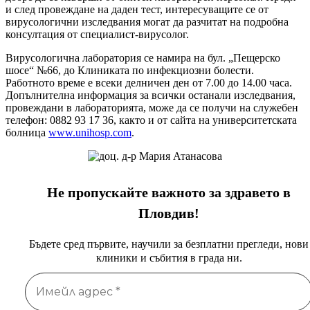
и след провеждане на даден тест, интересуващите се от
вирусологични изследвания могат да разчитат на подробна
консултация от специалист-вирусолог.
Вирусологична лаборатория се намира на бул. „Пещерско
шосе“ №66, до Клиниката по инфекциозни болести.
Работното време е всеки делничен ден от 7.00 до 14.00 часа.
Допълнителна информация за всички останали изследвания,
провеждани в лабораторията, може да се получи на служебен
телефон: 0882 93 17 36, както и от сайта на университетската
болница
www.unihosp.com
.
Не пропускайте важното за здравето в
Пловдив!
Бъдете сред първите, научили за безплатни прегледи, нови
клиники и събития в града ни.