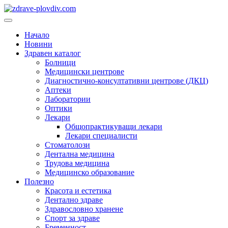
Преминете
към
Основно
съдържанието
меню
Начало
Новини
Здравен каталог
Болници
Медицински центрове
Диагностично-консултативни центрове (ДКЦ)
Аптеки
Лаборатории
Оптики
Лекари
Общопрактикуващи лекари
Лекари специалисти
Стоматолози
Дентална медицина
Трудова медицина
Медицинско образование
Полезно
Красота и естетика
Дентално здраве
Здравословно хранене
Спорт за здраве
Бременност