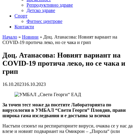
Репродуктивно здраве
Детско здраве
Спорт
Фитнес центрове
Контакти
Начало
»
Новини
»
Доц. Атанасова: Новият вариант на
COVID-19 протича леко, но се чака и грип
Доц. Атанасова: Новият вариант на
COVID-19 протича леко, но се чака и
грип
16.10.2023
16.10.2023
За точен тест може да посетите Лабораторията по
вирусология
в УМБАЛ “Свети Георги” Пловдив, прави
широка гама изследвания
и е достъпна за всички
Настъпи сезонът на респираторните вируси, очаква се у нас да
влезе и новият подвариант на Омикрон – „Пирола“ (или