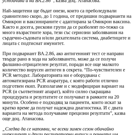
устойчива и на ВА.2.86”
, казва доц. Атанасова.
Най-защитени ще бъдат онези, които са преболедували
сравнително скоро, до 1 година, от предишни подварианти на
Омикрон и ваксинираните с адаптирана за Омикрон ваксина.
Както и досега, рискови групи да се разболеят по-тежко са
много възрастните хора, тези със сериозни заболявания на
сърдечно-съдовата и/или дихателната система, диабетиците и
лицата с подтиснат имунитет.
При подвариант ВА.2.86, ако антигенният тест се направи
твърде рано в хода на заболяването, може да се получи
фалшиво-отрицателен резултат, поради все още малкото
количество вирусен антиген в секрета. “По-чувствителен е
PCR методът. Лабораторията ни е оборудвана с
автоматизирана PCR апаратура, с която работи отлично
подготвен екип. Разполагаме и с модифициран вариант на
PCR (и съответният апарат), който силно съкращава
процедурата и резултатите се получават в рамките на 20
минути. Особено е подходящ за пациенти, които искат за
кратко време да получат надеждна диагностика. И с двата
варианта на метода получаваме прецизни резултати”, казва
още доц. Атанасова.
„Следва да се напомни, че всеки зимен сезон обичайно
циркулират и други респираторни вируси и ранната им