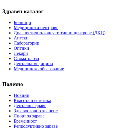
Здравен каталог
Болници
Медицински центрове
Диагностично-консултативни центрове (ДКЦ)
Аптеки
Лаборатории
Оптики
Лекари
Стоматолози
Дентална медицина
Медицинско образование
Полезно
Новини
Красота и естетика
Дентално здраве
Здравословно хранене
Спорт за здраве
Бременност
Репродуктивно здраве