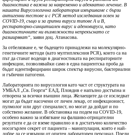
диагностика е важна за навременно и адекватно лечение. В
нашата Вирусологична лаборатория извършваме с бързи
антигенни тестове и с PCR метод изследвания освен за
COVID-19, също и за грипни вируси типове А и В,
респираторно-синцитиален вирус и аденовируси, като
диагностичните ни възможности непрекъснато се
разширяват“
, заяви доц. Атанасова.
За отбелязване е, че бъдещето принадлежи на молекулярно-
генетичните методи (като мултиплексния PCR), които са на
път да станат водещи в диагностиката на респираторните
инфекции, позволявайки само в една пациентска проба да
бъдат идентифицирани широк спектър вирусни, бактериални
и гъбични патогени.
Лабораторията по вирусология като част от структурата на
УМБАЛ „Св. Георги“ ЕАД, Пловдив е напълно достъпна и
отворена за всички външни лица. Желаещите да се изследват
могат да бъдат насочени от личен лекар, от инфекционист,
пулмолог или друг специалист, но могат да дойдат и по
собствено желание. В обстановка на подем на COVID-19,
особено важно за избягване на фалшиво-отрицателни
резултати е да се вземе правилно и в достатъчно количество
носогърлен секрет от пациента – манипулация, която е най-
добре да се извърши от опитен лабораторен персонал. Преди