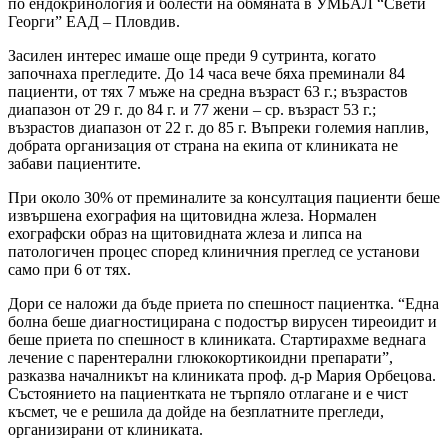
по ендокринология и болести на обмяната в УМБАЛ “Свети
Георги” ЕАД – Пловдив.
Засилен интерес имаше още преди 9 сутринта, когато
започнаха прегледите. До 14 часа вече бяха преминали 84
пациенти, от тях 7 мъже на средна възраст 63 г.; възрастов
диапазон от 29 г. до 84 г. и 77 жени – ср. възраст 53 г.;
възрастов диапазон от 22 г. до 85 г. Въпреки големия наплив,
добрата организация от страна на екипа от клиниката не
забави пациентите.
При около 30% от преминалите за консултация пациенти беше
извършена ехография на щитовидна жлеза. Нормален
ехографски образ на щитовидната жлеза и липса на
патологичен процес според клиничния преглед се установи
само при 6 от тях.
Дори се наложи да бъде приета по спешност пациентка. “Една
болна беше диагностицирана с подостър вирусен тиреоидит и
беше приета по спешност в клиниката. Стартирахме веднага
лечение с парентерални глюкокортикоидни препарати”,
разказва началникът на клиниката проф. д-р Мария Орбецова.
Състоянието на пациентката не търпяло отлагане и е чист
късмет, че е решила да дойде на безплатните прегледи,
организирани от клиниката.