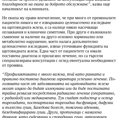
благодарност на екипа за доброто обслужване”
, казва още
началникът на клиниката.
Не екипа му прави впечатление, че при много от преминалите
пациенти никога не е извършвано целенасочено изследване
на щитовидната жлеза, а са налице някои насочващи
оплаквания и клинични симптоми. При други е възникнало
съмнение за наличие на друго основно хормонално или
метаболитно нарушение, което налага допълнително
целенасочено изследване, извън уточняване функцията на
щитовидната жлеза. Една част от пациентите са имали
поставена диагноза и прилагано лечение, но са търсели
специализирана консултация с оглед евентуална необходимост
от промяна.
“Профилактиката е много важна, тъй като ранната и
правилно поставена диагноза гарантира успешно лечение. По-
голямата част от заболяванията на щитовидната жлеза
могат изцяло да бъдат излекувани или да бъде постигната
трайна ремисия посредством радикално лечение (оперативно,
с радиойод) или медикаменти. Тук спадат подостър и остър
тиреоидити, постпартална тиреоидна дисфункция, дифузни
и възлести гуши, Базедова болест, токсични аденоми,
базедовифицирани гуши. Други, протичащи с намалена
функция, като ендемични и спорадични гуши, автоимунен