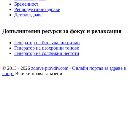
Бременност
Репродуктивно здраве
Детско здраве
Допълнителни ресурси за фокус и релаксация
Генератор на бинаурални ритми
Генератор на изохронни тонове
Генератор на солфежни честоти
© 2013 - 2026
zdrave-plovdiv.com - Онлайн портал за здраве и
спорт
Всички права запазени.