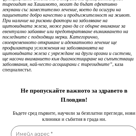
тиреоидит на Хашимото, могат да бъдат ефективно
лекувани със заместително лечение, което да осигури на
пациентите добро качество и продължителност на живот.
При наличие на рискови фактори на заболяване на
щитовидната жлеза, може рано да се обърне внимание за
евентуално забавяне или предотвратяване възникването на
последните с подходящи мерки. Категорично,
своевременното откриване и адекватното лечение ще
профилактира усложнения на заболяванията на
щитовидната жлеза с увреждане на други органи и системи,
ще насочи вниманието към диагностициране на съпътстващи
заболявания, най-често асоциирани с тиреоидните”
, каза
специалистът.
Не пропускайте важното за здравето в
Пловдив!
Бъдете сред първите, научили за безплатни прегледи, нови
клиники и събития в града ни.