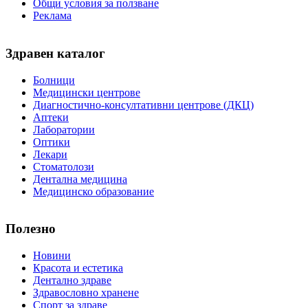
Общи условия за ползване
Реклама
Здравен каталог
Болници
Медицински центрове
Диагностично-консултативни центрове (ДКЦ)
Аптеки
Лаборатории
Оптики
Лекари
Стоматолози
Дентална медицина
Медицинско образование
Полезно
Новини
Красота и естетика
Дентално здраве
Здравословно хранене
Спорт за здраве