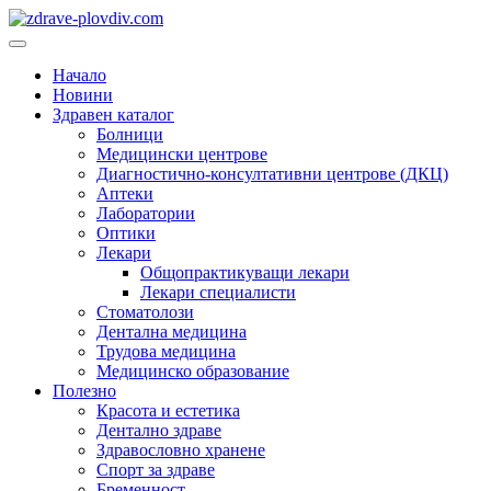
Преминете
към
Основно
съдържанието
меню
Начало
Новини
Здравен каталог
Болници
Медицински центрове
Диагностично-консултативни центрове (ДКЦ)
Аптеки
Лаборатории
Оптики
Лекари
Общопрактикуващи лекари
Лекари специалисти
Стоматолози
Дентална медицина
Трудова медицина
Медицинско образование
Полезно
Красота и естетика
Дентално здраве
Здравословно хранене
Спорт за здраве
Бременност