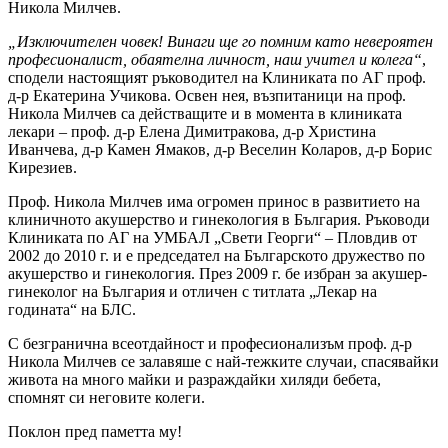
Никола Милчев.
„Изключителен човек! Винаги ще го помним като невероятен
професионалист, обаятелна личност, наш учител и колега“
,
сподели настоящият ръководител на Клиниката по АГ проф.
д-р Екатерина Учикова. Освен нея, възпитаници на проф.
Никола Милчев са действащите и в момента в клиниката
лекари – проф. д-р Елена Димитракова, д-р Христина
Иванчева, д-р Камен Ямаков, д-р Веселин Коларов, д-р Борис
Кирезиев.
Проф. Никола Милчев има огромен принос в развитието на
клиничното акушерство и гинекология в България. Ръководи
Клиниката по АГ на УМБАЛ „Свети Георги“ – Пловдив от
2002 до 2010 г. и е председател на Българското дружество по
акушерство и гинекология. През 2009 г. бе избран за акушер-
гинеколог на България и отличен с титлата „Лекар на
годината“ на БЛС.
С безгранична всеотдайност и професионализъм проф. д-р
Никола Милчев се залавяше с най-тежките случаи, спасявайки
живота на много майки и разраждайки хиляди бебета,
спомнят си неговите колеги.
Поклон пред паметта му!