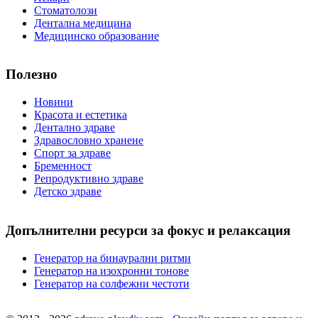
Стоматолози
Дентална медицина
Медицинско образование
Полезно
Новини
Красота и естетика
Дентално здраве
Здравословно хранене
Спорт за здраве
Бременност
Репродуктивно здраве
Детско здраве
Допълнителни ресурси за фокус и релаксация
Генератор на бинаурални ритми
Генератор на изохронни тонове
Генератор на солфежни честоти