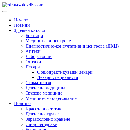
Преминете
към
Основно
съдържанието
меню
Начало
Новини
Здравен каталог
Болници
Медицински центрове
Диагностично-консултативни центрове (ДКЦ)
Аптеки
Лаборатории
Оптики
Лекари
Общопрактикуващи лекари
Лекари специалисти
Стоматолози
Дентална медицина
Трудова медицина
Медицинско образование
Полезно
Красота и естетика
Дентално здраве
Здравословно хранене
Спорт за здраве
Бременност