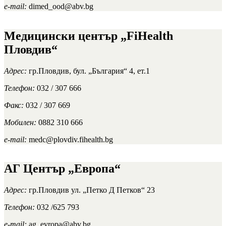
e-mail:
dimed_ood@abv.bg
Медицински център „FiHealth
Пловдив“
Адрес:
гр.Пловдив, бул. „България“ 4, ет.1
Телефон:
032 / 307 666
Факс:
032 / 307 669
Мобилен:
0882 310 666
e-mail:
medc@plovdiv.fihealth.bg
АГ Център „Европа“
Адрес:
гр.Пловдив ул. „Петко Д Петков“ 23
Телефон:
032 /625 793
e-mail:
ag_evropa@abv.bg