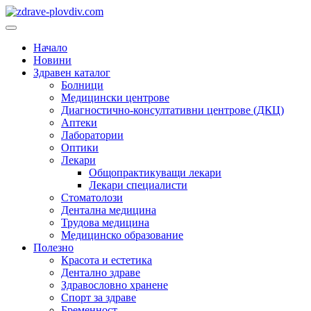
Преминете
към
Основно
съдържанието
меню
Начало
Новини
Здравен каталог
Болници
Медицински центрове
Диагностично-консултативни центрове (ДКЦ)
Аптеки
Лаборатории
Оптики
Лекари
Общопрактикуващи лекари
Лекари специалисти
Стоматолози
Дентална медицина
Трудова медицина
Медицинско образование
Полезно
Красота и естетика
Дентално здраве
Здравословно хранене
Спорт за здраве
Бременност