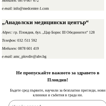
Мобилен:
0879 607 672
e-mail:
info@medcenter-1.com
„Анадолски медицински център“
Адрес:
гр. Пловдив, бул. „Цар Борис III Обединител“ 128
Телефон:
032 /511 592
Мобилен:
0878 601 419
e-mail:
amc_plovdiv@abv.bg
Не пропускайте важното за здравето в
Пловдив!
Бъдете сред първите, научили за безплатни прегледи, нови
клиники и събития в града ни.