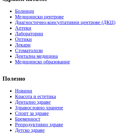
Болници
Медицински центрове
Диагностично-консултативни центрове (ДКЦ)
Аптеки
Лаборатории
Оптики
Лекари
Стоматолози
Дентална медицина
Медицинско образование
Полезно
Новини
Красота и естетика
Дентално здраве
Здравословно хранене
Спорт за здраве
Бременност
Репродуктивно здраве
Детско здраве