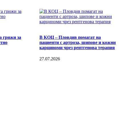
 грижи за
В КОЦ – Пловдив помагат на
етно
пациенти с артроза, шипове и кожни
карциноми чрез рентгенова терапия
27.07.2026