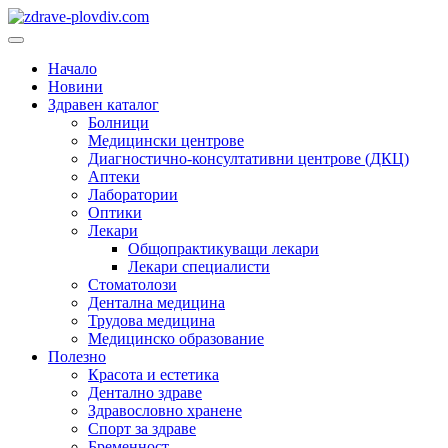
Преминете
към
Основно
съдържанието
меню
Начало
Новини
Здравен каталог
Болници
Медицински центрове
Диагностично-консултативни центрове (ДКЦ)
Аптеки
Лаборатории
Оптики
Лекари
Общопрактикуващи лекари
Лекари специалисти
Стоматолози
Дентална медицина
Трудова медицина
Медицинско образование
Полезно
Красота и естетика
Дентално здраве
Здравословно хранене
Спорт за здраве
Бременност