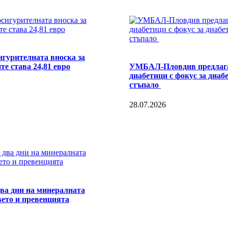
игурителната вноска за
те става 24,81 евро
УМБАЛ-Пловдив предлага
диабетици с фокус за диаб
стъпало
28.07.2026
два дни на минералната
вето и превенцията