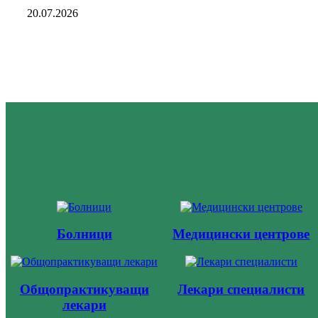
20.07.2026
Болници
Медицински центрове
Общопрактикуващи
Лекари специалисти
лекари