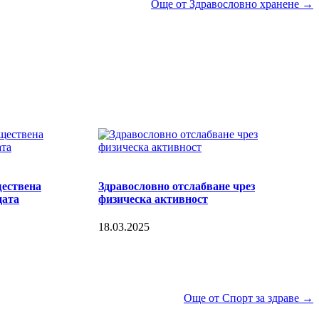
Още от Здравословно хранене →
ществена
Здравословно отслабване чрез
цата
физическа активност
18.03.2025
Още от Спорт за здраве →