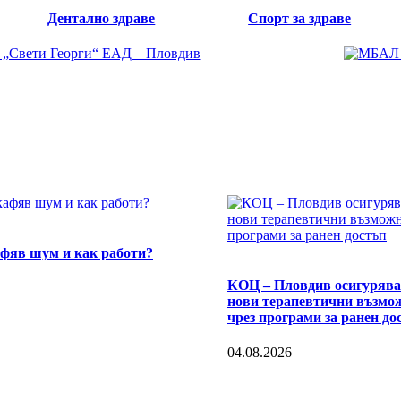
Дентално здраве
Спорт за здраве
афяв шум и как работи?
КОЦ – Пловдив осигурява
нови терапевтични възмо
чрез програми за ранен до
04.08.2026