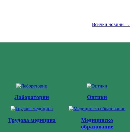
Всички новини →
Лаборатории
Оптики
Трудова медицина
Медицинско
образование