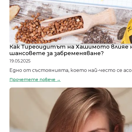
Как Тиреоидитът на Хашимото влияе 
шансовете за забременяване?
19.05.2025
Едно от състоянията, което най-често се асо
Прочетете повече →