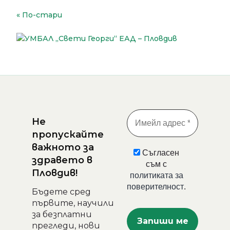
Навигация
По-стари
Не
пропускайте
важното за
Съгласен
здравето в
съм с
Пловдив!
политиката за
поверителност
.
Бъдете сред
първите, научили
за безплатни
прегледи, нови