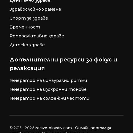
Дентално здраве
Здравословно хранене
Спорт за здраве
Бременност
Репродуктивно здраве
Детско здраве
Допълнителни ресурси за фокус и
релаксация
Генератор на бинаурални ритми
Генератор на изохронни тонове
Генератор на солфежни честоти
© 2013 - 2026
zdrave-plovdiv.com - Онлайн портал за