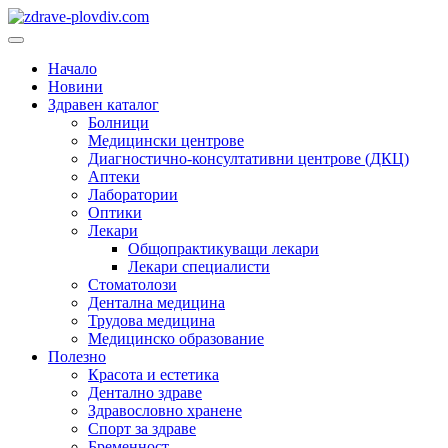
Преминете
към
Основно
съдържанието
меню
Начало
Новини
Здравен каталог
Болници
Медицински центрове
Диагностично-консултативни центрове (ДКЦ)
Аптеки
Лаборатории
Оптики
Лекари
Общопрактикуващи лекари
Лекари специалисти
Стоматолози
Дентална медицина
Трудова медицина
Медицинско образование
Полезно
Красота и естетика
Дентално здраве
Здравословно хранене
Спорт за здраве
Бременност