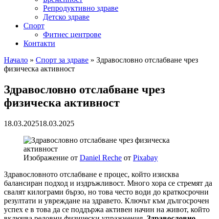
Репродуктивно здраве
Детско здраве
Спорт
Фитнес центрове
Контакти
Начало
»
Спорт за здраве
»
Здравословно отслабване чрез
физическа активност
Здравословно отслабване чрез
физическа активност
18.03.2025
18.03.2025
Изображение от
Daniel Reche
от
Pixabay
Здравословното отслабване е процес, който изисква
балансиран подход и издръжливост. Много хора се стремят да
свалят килограми бързо, но това често води до краткосрочни
резултати и увреждане на здравето. Ключът към дългосрочен
успех е в това да се поддържа активен начин на живот, който
включва редовни физически упражнения.
Здравословно