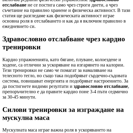
отслабване
не се постига само чрез строги диети, а чрез
съчетание на правилно хранене и физическа активност. В тази
статия ще разгледаме как физическата активност играе
основна роля в отслабването и как да я включим правилно в
ежедневието си.
Здравословно отслабване чрез кардио
тренировки
Кардио упражненията, като бягане, плуване, колоездене и
ходене, са отлични за ускоряване на изгарянето на калории.
Тези тренировки не само че помагат за намаляване на
телесното тегло, но също така подобряват сърдечно-съдовата
система, повишават енергията и подобряват настроението. За
да постигнете видими резултати и
здравословно отслабване
,
препоръчително е да правите кардио поне 3-4 пъти седмично
за 30-45 минути.
Силови тренировки за изграждане на
мускулна маса
Мускулната маса играе важна роля в ускоряването на