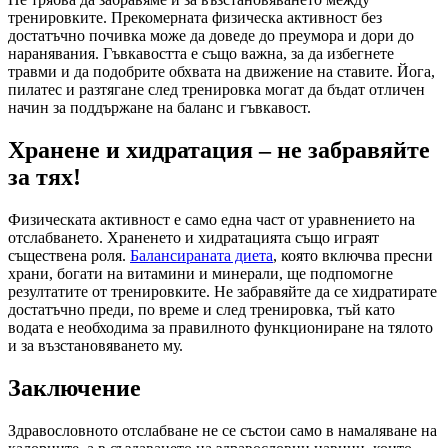
тренировките. Прекомерната физическа активност без
достатъчно почивка може да доведе до преумора и дори до
наранявания. Гъвкавостта е също важна, за да избегнете
травми и да подобрите обхвата на движение на ставите. Йога,
пилатес и разтягане след тренировка могат да бъдат отличен
начин за поддържане на баланс и гъвкавост.
Хранене и хидратация – не забравяйте
за тях!
Физическата активност е само една част от уравнението на
отслабването. Храненето и хидратацията също играят
съществена роля.
Балансираната диета
, която включва пресни
храни, богати на витамини и минерали, ще подпомогне
резултатите от тренировките. Не забравяйте да се хидратирате
достатъчно преди, по време и след тренировка, тъй като
водата е необходима за правилното функциониране на тялото
и за възстановяването му.
Заключение
Здравословното отслабване не се състои само в намаляване на