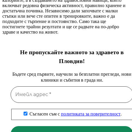
калориите, а в създаването на здравословни навици, които
включват редовна физическа активност, правилно хранене и
достатъчна почивка. Независимо дали започвате с малки
стъпки или вече сте опитен в тренировките, важно е да
подходите с търпение и постоянство. Само така ще
постигнете трайни резултати и ще се радвате на по-добро
здраве и качество на живот.
Не пропускайте важното за здравето в
Пловдив!
Бъдете сред първите, научили за безплатни прегледи, нови
клиники и събития в града ни.
Съгласен съм с
политиката за поверителност
.