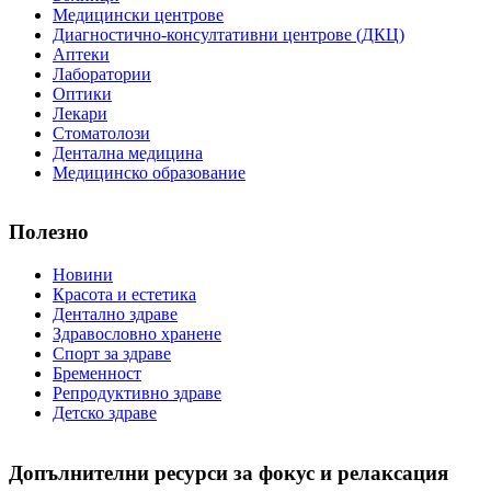
Медицински центрове
Диагностично-консултативни центрове (ДКЦ)
Аптеки
Лаборатории
Оптики
Лекари
Стоматолози
Дентална медицина
Медицинско образование
Полезно
Новини
Красота и естетика
Дентално здраве
Здравословно хранене
Спорт за здраве
Бременност
Репродуктивно здраве
Детско здраве
Допълнителни ресурси за фокус и релаксация