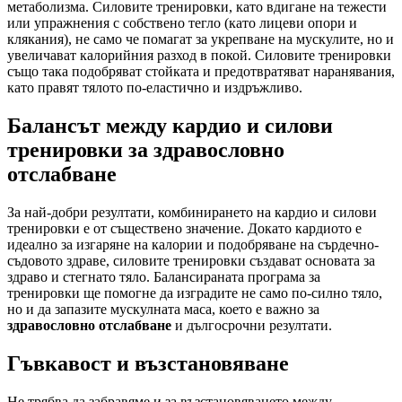
метаболизма. Силовите тренировки, като вдигане на тежести
или упражнения с собствено тегло (като лицеви опори и
клякания), не само че помагат за укрепване на мускулите, но и
увеличават калорийния разход в покой. Силовите тренировки
също така подобряват стойката и предотвратяват наранявания,
като правят тялото по-еластично и издръжливо.
Балансът между кардио и силови
тренировки за здравословно
отслабване
За най-добри резултати, комбинирането на кардио и силови
тренировки е от съществено значение. Докато кардиото е
идеално за изгаряне на калории и подобряване на сърдечно-
съдовото здраве, силовите тренировки създават основата за
здраво и стегнато тяло. Балансираната програма за
тренировки ще помогне да изградите не само по-силно тяло,
но и да запазите мускулната маса, което е важно за
здравословно отслабване
и дългосрочни резултати.
Гъвкавост и възстановяване
Не трябва да забравяме и за възстановяването между