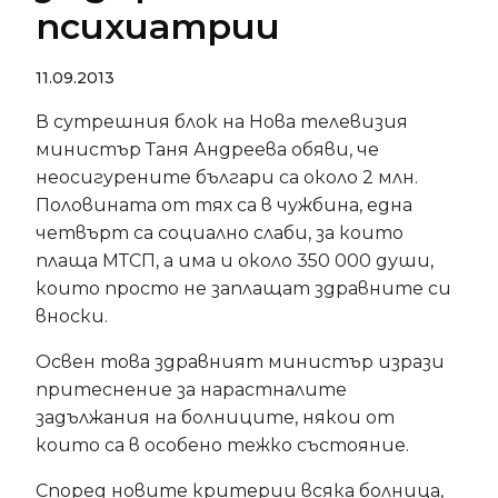
психиатрии
11.09.2013
В сутрешния блок на Нова телевизия
министър Таня Андреева обяви, че
неосигурените българи са около 2 млн.
Половината от тях са в чужбина, една
четвърт са социално слаби, за които
плаща МТСП, а има и около 350 000 души,
които просто не заплащат здравните си
вноски.
Освен това здравният министър изрази
притеснение за нарастналите
задължания на болниците, някои от
които са в особено тежко състояние.
Според новите критерии всяка болница,