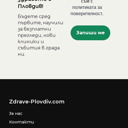
съм с
Пловдив!
политиката за
поверителност
.
Бъдете сред
първите, научили
за безплатни
прегледи, нови
клиники и
събития в града
ни.
Zdrave-Plovdiv.com
За нас
Контакти