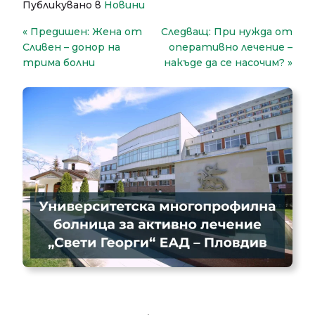
Публикувано в
Новини
Навигация
Предишен:
Жена от
Следващ:
При нужда от
Сливен – донор на
оперативно лечение –
трима болни
накъде да се насочим?