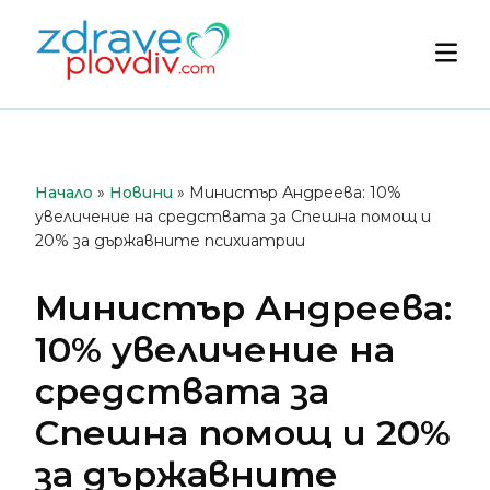
Преминете
към
Осн
съдържанието
мен
Начало
»
Новини
»
Министър Андреева: 10%
увеличение на средствата за Спешна помощ и
20% за държавните психиатрии
Министър Андреева:
10% увеличение на
средствата за
Спешна помощ и 20%
за държавните