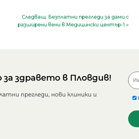
Следващ:
Безплатни прегледи за дами с
разширени вени в Медицински център-1
Съгласен съм с
политиката
за поверителност
.
за здравето в Пловдив!
латни прегледи, нови клиники и