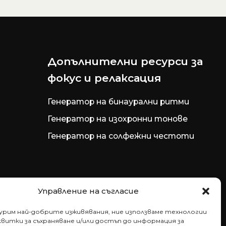
Допълнителни ресурси за
фокус и релаксация
Генератор на бинаурални ритми
Генератор на изохронни тонове
Генератор на солфежни честоти
Управление на съгласие
гурим най-добрите изживявания, ние използваме технологии
витки за съхраняване и/или достъп до информация за