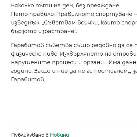
няколко пъти на ден, без преяждане.
Пето правило: Правилното спортуване –
изведнъж. „Съветвам всички, които спор
бързото израстване".
Гарабитов съветва също редовно да се п
физическо ниво. Изхвърлянето на отро
нарушените процеси и органи. „Има данни,
години. Защо и ние да не го постигнем„,
Гарабитов.
Публикувано в
Новини