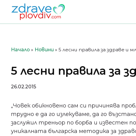
Преминете
към
съдържанието
Начало
»
Новини
»
5 лесни правила за здраве и 
5 лесни правила за 
26.02.2015
„Човек обикновено сам си причинява проб
трудно е да го излекуваме, да го възстан
заслужил треньор по борба и известен по
уникалната българска методика за здрав