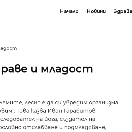
Начало
Новини
Здраве
младост
здраве и младост
лемите, лесно е да си увредим организма,
овим". Това казва Иван Гарабитов,
следовател на йога, създател на
ословно отслабване и подмладяване,