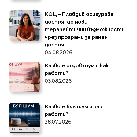
КОЦ – Пловдив осигурява
достъп до нови
терапевтични възможности
чрез програми за ранен
достъп
04.08.2026
Какво е розов шум и как
работи?
03.08.2026
Какво е бял шум и как
работи?
28.07.2026