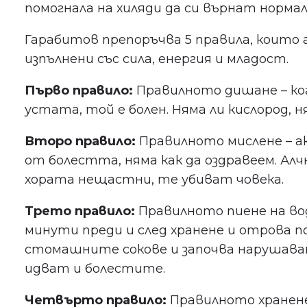
помогнала на хиляди да си върнат норма
Гарабитов препоръчва 5 правила, които 
изпълнени със сила, енергия и младост.
Първо правило:
Правилното дишане – ког
устата, той е болен. Няма ли кислород, 
Второ правило:
Правилното мислене – ак
от болестта, няма как да оздравеем. А
хората нещастни, те убиват човека.
Трето правило:
Правилното пиене на вода
минути преди и след хранене и отрова п
стомашните сокове и започва нарушава
идват и болестите.
Четвърто правило:
Правилното хранене 