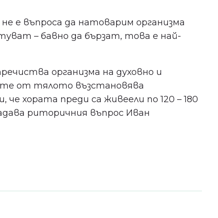
 не е въпроса да натоварим организма
туват – бавно да бързат, това е най-
речиства организма на духовно и
вите от тялото възстановява
 че хората преди са живеели по 120 – 180
 задава риторичния въпрос Иван
Не пропускайте важното
за здравето в Пловдив!
Бъдете сред първите, научили за
безплатни прегледи, нови
клиники и събития в града ни.