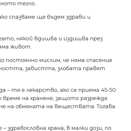
лното тегло.
ако спазваме ще бъдем здрави и
ато, някой вдишва и издишва през
няма живот.
о постоянно мислим, че няма спасение
лчността, завистта, злобата правят
 – тя е лекарство, ако се приема 45-50
о време на хранене, защото разрежда
не на обмяната на веществата. Тогава
– здравословна храна, в малки дози, по