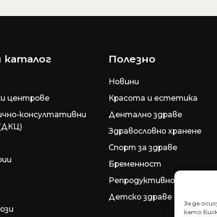
 каталог
Полезно
Новини
и центрове
Красота и естетика
ично-консултативни
Дентално здраве
(ДКЦ)
Здравословно хранене
Спорт за здраве
рии
Бременност
Репродуктивно здраве
Детско здраве
За да оси
ози
като биск