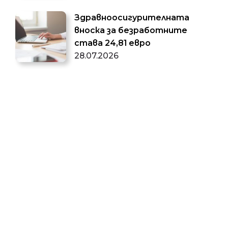
Здравноосигурителната
вноска за безработните
става 24,81 евро
28.07.2026