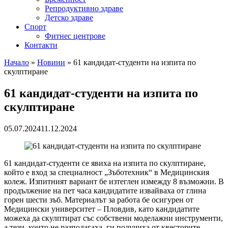
Репродуктивно здраве
Детско здраве
Спорт
Фитнес центрове
Контакти
Начало
»
Новини
»
61 кандидат-студенти на изпита по
скулптиране
61 кандидат-студенти на изпита по
скулптиране
05.07.2024
11.12.2024
61 кандидат-студенти се явиха на изпита по скулптиране,
който е вход за специалност „Зъботехник“ в Медицинския
колеж. Изпитният вариант бе изтеглен измежду 8 възможни. В
продължение на пет часа кандидатите извайваха от глина
горен шести зъб. Материалът за работа бе осигурен от
Медицински университет – Пловдив, като кандидатите
можеха да скулптират със собствени моделажни инструменти,
а тези, които не разполагаха, ги получиха от квесторите.