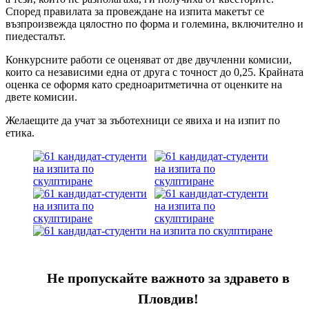
Според правилата за провеждане на изпита макетът се
възпроизвежда цялостно по форма и големина, включително и
пиедесталът.
Конкурсните работи се оценяват от две двучленни комисии,
които са независими една от друга с точност до 0,25. Крайната
оценка се оформя като средноаритметична от оценките на
двете комисии.
Желаещите да учат за зъботехници се явиха и на изпит по
етика.
Не пропускайте важното за здравето в
Пловдив!