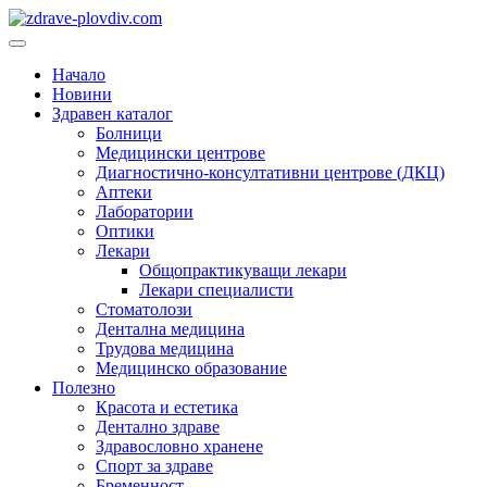
Преминете
към
Основно
съдържанието
меню
Начало
Новини
Здравен каталог
Болници
Медицински центрове
Диагностично-консултативни центрове (ДКЦ)
Аптеки
Лаборатории
Оптики
Лекари
Общопрактикуващи лекари
Лекари специалисти
Стоматолози
Дентална медицина
Трудова медицина
Медицинско образование
Полезно
Красота и естетика
Дентално здраве
Здравословно хранене
Спорт за здраве
Бременност