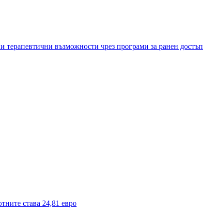
и терапевтични възможности чрез програми за ранен достъп
тните става 24,81 евро