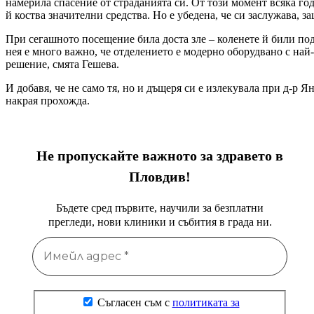
намерила спасение от страданията си. От този момент всяка го
й коства значителни средства. Но е убедена, че си заслужава, 
При сегашното посещение била доста зле – коленете й били под
нея е много важно, че отделението е модерно оборудвано с най
решение, смята Гешева.
И добавя, че не само тя, но и дъщеря си е излекувала при д-р 
накрая прохожда.
Не пропускайте важното за здравето в
Пловдив!
Бъдете сред първите, научили за безплатни
прегледи, нови клиники и събития в града ни.
Съгласен съм с
политиката за