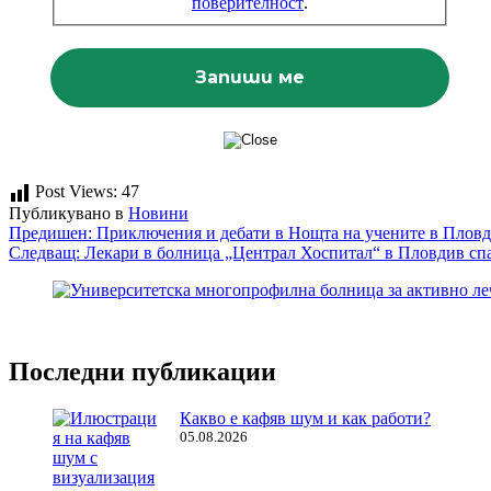
поверителност
.
Post Views:
47
Публикувано в
Новини
Навигация
Предишен:
Приключения и дебати в Нощта на учените в Плов
Следващ:
Лекари в болница „Централ Хоспитал“ в Пловдив спа
Последни публикации
Какво е кафяв шум и как работи?
05.08.2026