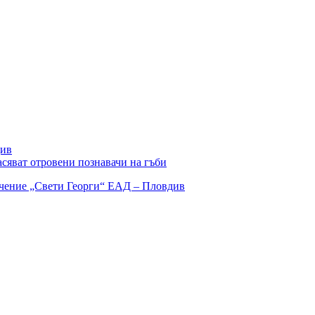
див
сяват отровени познавачи на гъби