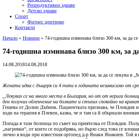
Репродуктивно здраве
Детско здраве
Спорт
Фитнес центрове
Контакти
Начало
»
Новини
»
74-годишна изминава близо 300 км, за да с
74-годишна изминава близо 300 км, за 
14.08.2018
14.08.2018
Жената идва с дъщеря си 4 пъти в годината независимо от ср
„Лекувах се на много места в България, но от от верига болни
ден получих облекчение на болките и стъпих спокойно на крака
Гешева от Долни Дъбник. Пациентката признава, че Пловдив не 
ходи на терапия в Плевен, казва, че и там са й обърнали внима
Попада в тази болница по съвет на приятелка от Пловдив. Полу
„нагревки“, от които се подобрява, но бързо след това се влоша
лично я води при известния ортопед д-р Янаки Янакиев. Той я п