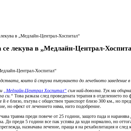
е лекува в „Медлайн-Централ-Хоспитал“
да се лекува в „Медлайн-Централ-Хоспит
едствата, които й струва пътуването до лечебното заведение в
ци
„Медлайн-Централ Хоспитал“
съм най-доволна. Тук ми обърна
та си.“
Това разказа след проведената терапия в отделението п
й е близо, пътува с обществен транспорт близо 300 км., но пре
ние, но ефект от лечението няма, нито подобрение.
чава травма преди повече от 25 години, защото пада и наранява
ва. До преди 5 години все пак успява да ходи нормално, но оттог
реглежда, назначава лечение, праща я на рехабилитация и след к