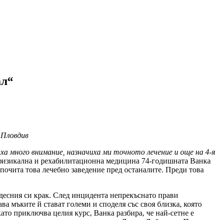
ал“
 Пловдив
ха много внимание, назначиха ми точното лечение и още на 4-я
о физикална и рехабилитационна медицина 74-годишната Ванка
дпочита това лечебно заведение пред останалите. Преди това
 десния си крак. След инцидента непрекъснато прави
ава мъките й стават големи и споделя със своя близка, която
ато приключва целия курс, Ванка разбира, че най-сетне е