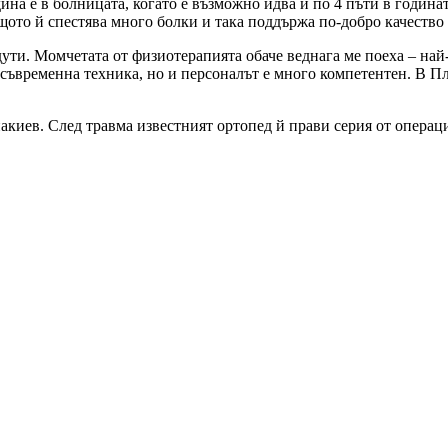
дина е в болницата, когато е възможно идва и по 4 пъти в годин
защото й спестява много болки и така поддържа по-добро качество
ути. Момчетата от физиотерапията обаче веднага ме поеха – най-
-съвременна техника, но и персоналът е много компетентен. В П
Янакиев. След травма известният ортопед й прави серия от опера