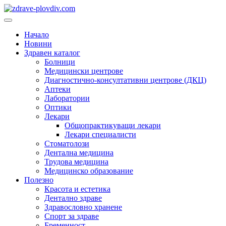
Преминете
към
Основно
съдържанието
меню
Начало
Новини
Здравен каталог
Болници
Медицински центрове
Диагностично-консултативни центрове (ДКЦ)
Аптеки
Лаборатории
Оптики
Лекари
Общопрактикуващи лекари
Лекари специалисти
Стоматолози
Дентална медицина
Трудова медицина
Медицинско образование
Полезно
Красота и естетика
Дентално здраве
Здравословно хранене
Спорт за здраве
Бременност