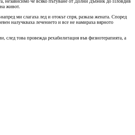
ата, независимо че всяко пътуване от Долни Дъбник до Пловдив
 на живот.
напред ми слагаха лед и отокът спря, разказа жената. Според
левен налучкваха лечението и все не намираха вярното
ции, след това провежда рехабилитация във физиотерапията, а