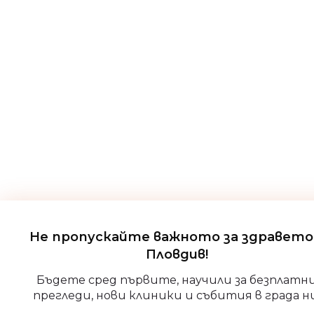
Не пропускайте важното за здравето
Пловдив!
Управление на съгласие
Бъдете сред първите, научили за безплатн
За да осигурим най-добрите изживявания, ние използваме
прегледи, нови клиники и събития в града ни
технологии като бисквитки за съхраняване и/или достъп до
информация за устройството. Съгласието с тези технолог