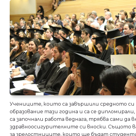
Учениците, които са завършили средното си
образование тази година и са се дипломирали, 
са започнали работа веднага, трябва сами да 
здравноосигурителните си вноски. Същото в
за зрелостниците, които ще бъдат студент