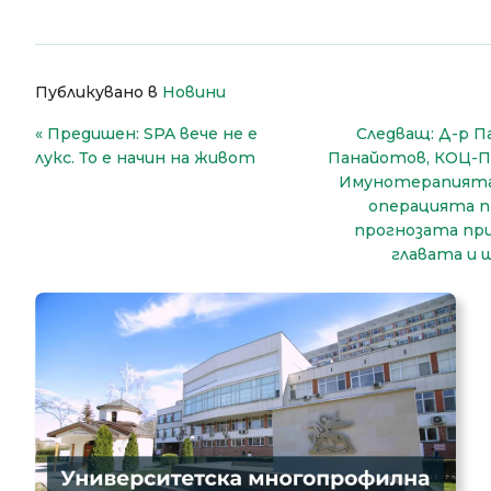
Публикувано в
Новини
Навигация
Предишен:
SPA вече не е
Следващ:
Д-р П
лукс. То е начин на живот
Панайотов, КОЦ-П
Имунотерапията
операцията п
прогнозата при
главата и 