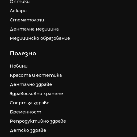
Оптики
Лекари
Стоматолози
Дентална медицина
Медицинско образование
Полезно
Новини
Красота и естетика
Дентално здраве
Здравословно хранене
Спорт за здраве
Бременност
Репродуктивно здраве
Детско здраве