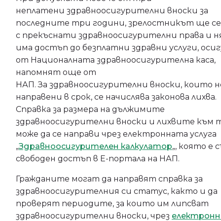
неплатени здравноосигурителни вноски за
последните три години, зрелостникът ще се
с прекъснати здравноосигурителни права и н
има достъп до безплатни здравни услуги, оси
от Националната здравноосигурителна каса,
напомнят още от
НАП. За здравноосигурителни вноски, които н
направени в срок, се начислява законова лихва.
Справка за размера на дължимите
здравноосигурителни вноски и лихвите към 
може да се направи чрез електронната услуга
„
Здравноосигурителен калкулатор
„, която е 
свободен достъп в Е-портала на НАП.
Гражданите могат да направят справка за
здравноосигурителния си статус, както и да
проверят периодите, за които им липсват
здравноосигурителни вноски, чрез
електрон