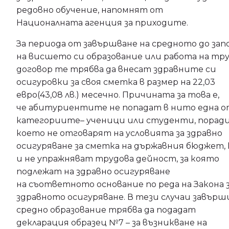
редовно обучение, напомнят от
Националната агенция за приходите.
За периода от завършване на средното до зап
на висшето си образование или работа на тр
договор те трябва да внесат здравните си
осигуровки за своя сметка в размер на 22,03
евро(43,08 лв.) месечно. Причината за това е,
че абитуриентите не попадат в нито една о
категориите– ученици или студенти, порад
което не отговарят на условията за здравно
осигуряване за сметка на държавния бюджет,
и не упражняват трудова дейност, за която
подлежат на здравно осигуряване
на съответното основание по реда на Закона 
здравното осигуряване. В тези случаи завър
средно образование трябва да подадат
декларация образец №7 – за възникване на