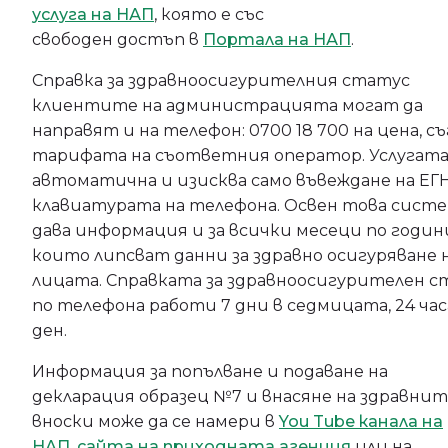
услуга на НАП
, която е със
свободен достъп в
Портала на НАП
.
Справка за здравноосигурителния статус
клиентите на администрацията могат да
направят и на телефон: 0700 18 700 на цена, с
тарифата на съответния оператор. Услугата
автоматична и изисква само въвеждане на ЕГН
клавиатурата на телефона. Освен това сист
дава информация и за всички месеци по години
които липсват данни за здравно осигуряване 
лицата. Справката за здравноосигурителен с
по телефона работи 7 дни в седмицата, 24 час
ден.
Информация за попълване и подаване на
декларация образец №7 и внасяне на здравни
вноски може да се намери в
You Tube канала на
НАП
,
сайта на приходната агенция
или на