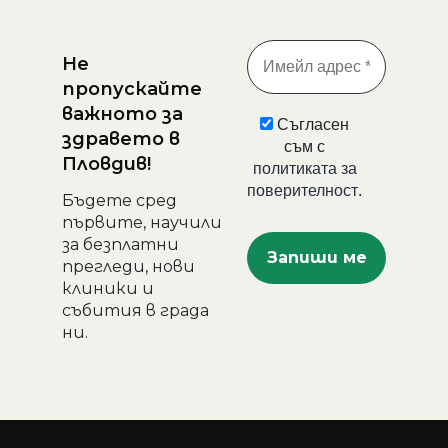
Не
пропускайте
важното за
Съгласен
здравето в
съм с
Пловдив!
политиката за
поверителност
.
Бъдете сред
първите, научили
за безплатни
прегледи, нови
клиники и
събития в града
ни.