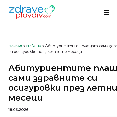
Преминете
към
Осн
съдържанието
мен
Начало
»
Новини
»
Абитуриентите плащат сами здр
си осигуровки през летните месеци
Абитуриентите пла
сами здравните си
осигуровки през летн
месеци
18.06.2026