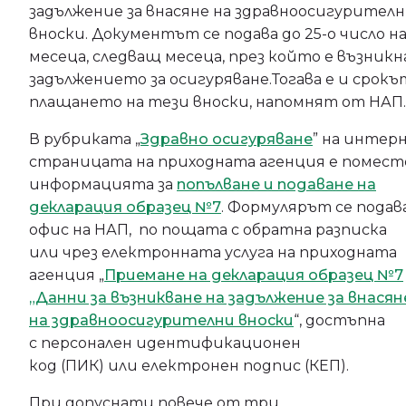
задължение за внасяне на здравноосигурител
вноски. Документът се подава до 25-о число н
месеца, следващ месеца, през който е възникн
задължението за осигуряване.Тогава е и срокъ
плащането на тези вноски, напомнят от НАП
В рубриката „
Здравно осигуряване
” на интер
страницата на приходната агенция е помест
информацията за
попълване и подаване на
декларация образец №7
. Формулярът се подав
офис на НАП, по пощата с обратна разписка
или чрез електронната услуга на приходната
агенция „
Приемане на декларация образец №7
„Данни за възникване на задължение за внасян
на здравноосигурителни вноски
“, достъпна
с персонален идентификационен
код (ПИК) или електронен подпис (КЕП).
При допуснати повече от три