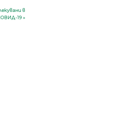
лекувани в
КОВИД-19