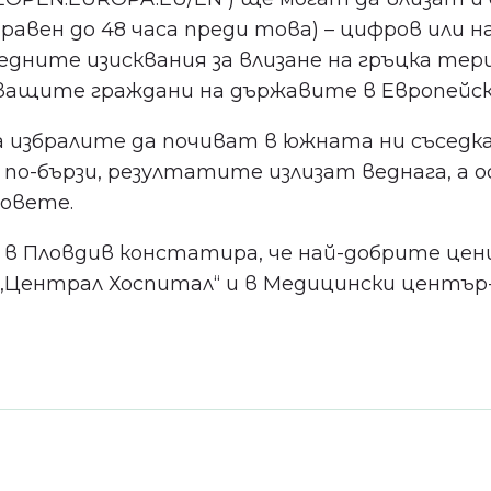
вен до 48 часа преди това) – цифров или н
едните изисквания за влизане на гръцка тер
ващите граждани на държавите в Европейски
а избралите да почиват в южната ни съседка
о-бързи, резултатите излизат веднага, а о
овете.
 в Пловдив констатира, че най-добрите цени
„Централ Хоспитал“ и в Медицински център-