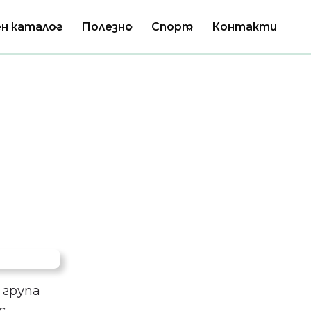
н каталог
Полезно
Спорт
Контакти
 група
с