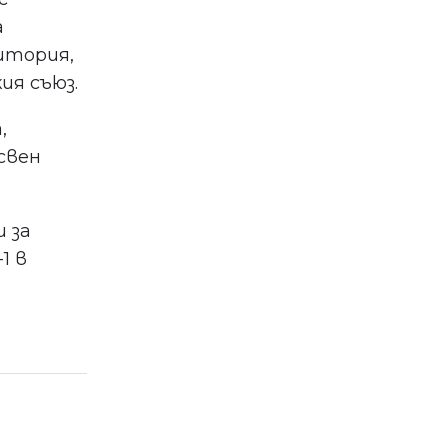
а
итория,
я съюз.
,
свен
 за
1 в