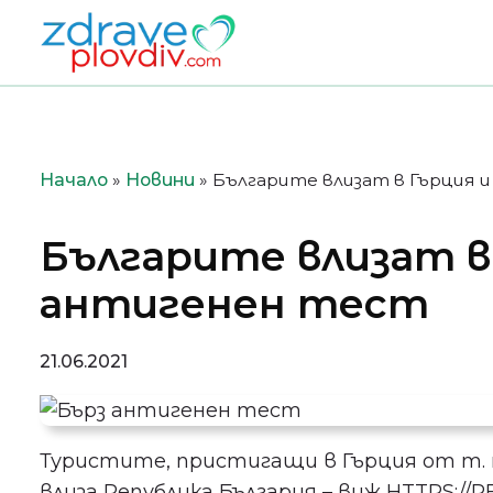
Преминете
към
съдържанието
Начало
»
Новини
»
Българите влизат в Гърция 
Българите влизат в 
антигенен тест
21.06.2021
Туристите, пристигащи в Гърция от т. на
влиза Република България – виж HTTPS://