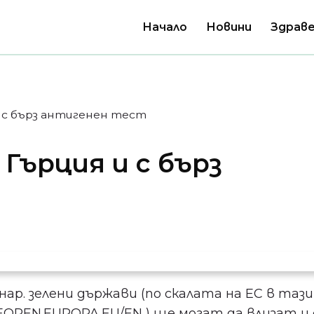
Начало
Новини
Здраве
и с бърз антигенен тест
Гърция и с бърз
р. зелени държави (по скалата на ЕС в тази
REOPEN.EUROPA.EU/EN ) ще могат да влизат и 