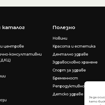
 каталог
Полезно
Новини
и центрове
Красота и естетика
ично-консултативни
Дентално здраве
(ДКЦ)
Здравословно хранене
Спорт за здраве
рии
Бременност
Репродуктивно здраве
Детско здраве
За да оси
ози
като биск