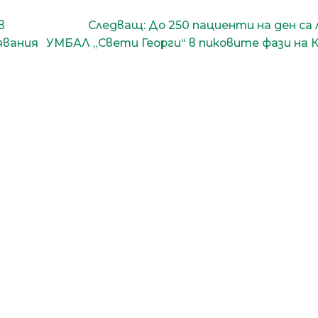
в
Следващ:
До 250 пациенти на ден са 
явания
УМБАЛ „Свети Георги“ в пиковите фази на 