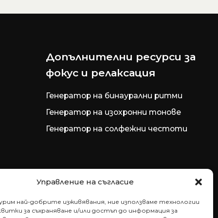
Допълнителни ресурси за
фокус и релаксация
Генератор на бинаурални ритми
Генератор на изохронни тонове
Генератор на солфежни честоти
Управление на съгласие
гурим най-добрите изживявания, ние използваме технологии
витки за съхраняване и/или достъп до информация за