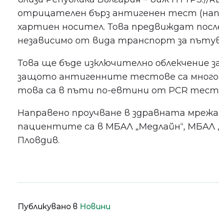
отрицателен бърз антигенен тест (напра
хартиен носител. Това предвиждат посл
независимо от вида транспорт за пъту
Това ще бъде изключително облекчение з
защото антигенните тестове са много п
това са в пъти по-евтини от PCR тест
Направено проучване в здравната мрежа
пациентите са в МБАЛ „Медлайн“, МБАЛ 
Пловдив.
Публикувано в
Новини