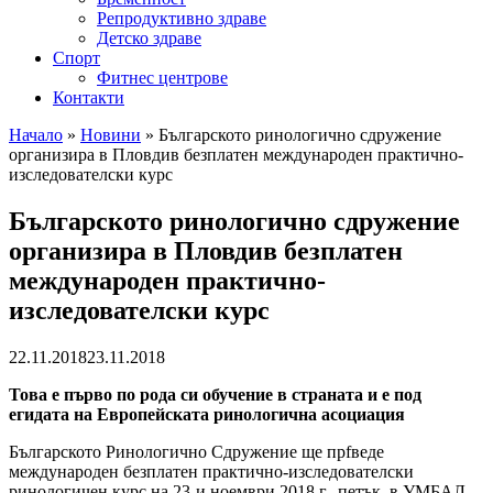
Репродуктивно здраве
Детско здраве
Спорт
Фитнес центрове
Контакти
Начало
»
Новини
»
Българското ринологично сдружение
организира в Пловдив безплатен международен практично-
изследователски курс
Българското ринологично сдружение
организира в Пловдив безплатен
международен практично-
изследователски курс
22.11.2018
23.11.2018
Това е първо по рода си обучение в страната и е под
егидата на Европейската ринологична асоциация
Българското Ринологично Сдружение ще прfведе
международен безплатен практично-изследователски
ринологичен курс на 23-и ноември 2018 г., петък, в УМБАЛ