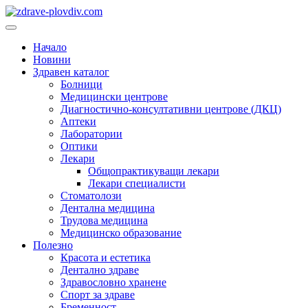
Преминете
към
Основно
съдържанието
меню
Начало
Новини
Здравен каталог
Болници
Медицински центрове
Диагностично-консултативни центрове (ДКЦ)
Аптеки
Лаборатории
Оптики
Лекари
Общопрактикуващи лекари
Лекари специалисти
Стоматолози
Дентална медицина
Трудова медицина
Медицинско образование
Полезно
Красота и естетика
Дентално здраве
Здравословно хранене
Спорт за здраве
Бременност