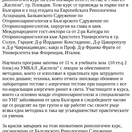
„Каспела“, гр. Пловдив. Този курс се провежда за първи път в
България и е под егидата на Европейската Ринологична
Асоциация, Балканското Сдружение по
Оториноларингология и Българското Сдружение по
Оториноларингология, хирургия на глава и шия.
Международните гост-лектори са от 2-ра Катедра по
Оториноларингология към Аристотел Университета в гр.
Солун, Гърция: Д-р Йорданис Констадинис, Д-р Цакиропулу
и Д-р Чавриацамидис, какjо и Проф. Д-р Франко Фрати от
Университета във Флоренция, Италия.
Научната програма започва от 11 ч. в учебната зала (10 ет.q 2
блок) на УМБАЛ „Каспела“ с лекции за обективните
методики, които се използват в практиката при затруденото
носно дишане; техника, която отчита липсващо обоняние и
лабораторни тестове с алергични тестове при пациенти с все
по-нарасващия алергичен ринит в света. Участниците в курса,
които са основно млади оториноларинголози и специализанти
по УНГ заболявания от цяла България в следобедните часове
ще се разделят на три групи и ще работят със своите ръце
всяка една методика и така ще усъвършенстват практическите
си умения.
За красив завършек на този иновативен ринологичен курс,
организиран от Българското Ринологично Сдружение,