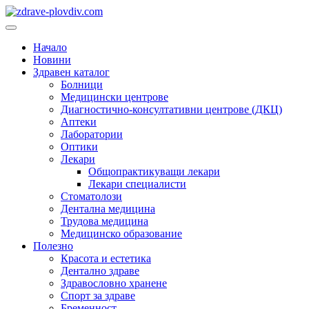
Преминете
към
Основно
съдържанието
меню
Начало
Новини
Здравен каталог
Болници
Медицински центрове
Диагностично-консултативни центрове (ДКЦ)
Аптеки
Лаборатории
Оптики
Лекари
Общопрактикуващи лекари
Лекари специалисти
Стоматолози
Дентална медицина
Трудова медицина
Медицинско образование
Полезно
Красота и естетика
Дентално здраве
Здравословно хранене
Спорт за здраве
Бременност