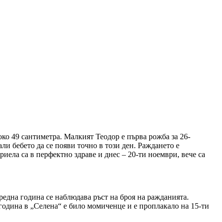
ко 49 сантиметра. Малкият Теодор е първа рожба за 26-
ли бебето да се появи точно в този ден. Раждането е
иела са в перфектно здраве и днес – 20-ти ноември, вече са
една година се наблюдава ръст на броя на ражданията.
 година в „Селена“ е било момиченце и е проплакало на 15-ти