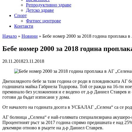
Репродуктивно здраве
Детско здраве
Спорт
Фитнес центрове
Контакти
Начало
»
Новини
»
Бебе номер 2000 за 2018 година проплака в
Бебе номер 2000 за 2018 година проплак
20.11.2018
23.11.2018
Двехилядното бебе за тази година се роди в пловдивската АГ б
годишната майка Габриела Тодорова. Той се ражда на 16-ти ноем
преминало без усложнения и е водено от д-р Даниел Ставрев и е
готови да бъдат изписани у дома.
От началото на годината досега в УСБАЛАГ „Селена“ са се род
АГ болница „Селена“ е най-голямата специализирана акушеро-
Процентният ръст за 2017 година спрямо предишната е над 25%,
декември отново в ръцете на д-р Даниел Ставрев.