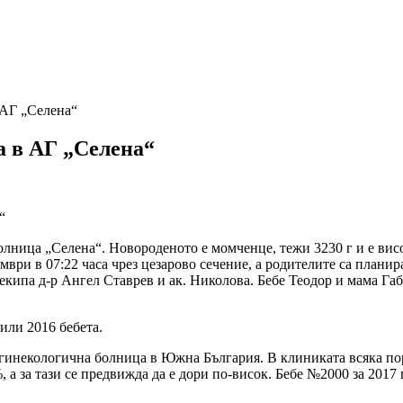
 АГ „Селена“
а в АГ „Селена“
олница „Селена“. Новороденото е момченце, тежи 3230 г и е висо
ври в 07:22 часа чрез цезарово сечение, а родителите са планира
кипа д-р Ангел Ставрев и ак. Николова. Бебе Теодор и мама Габр
или 2016 бебета.
гинекологична болница в Южна България. В клиниката всяка пор
 а за тази се предвижда да е дори по-висок. Бебе №2000 за 2017