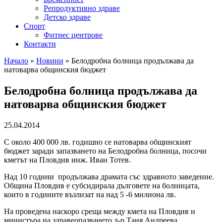
Репродуктивно здраве
Детско здраве
Спорт
Фитнес центрове
Контакти
Начало
»
Новини
»
Белодробна болница продължава да
натоварва общинския бюджет
Белодробна болница продължава да
натоварва общинския бюджет
25.04.2014
С около 400 000 лв. годишно се натоварва общинският
бюджет заради запазването на Белодробна болница, посочи
кметът на Пловдив инж. Иван Тотев.
Над 10 години продължава драмата със здравното заведение.
Община Пловдив е субсидирала дълговете на болницата,
които в годините възлизат на над 5 -6 милиона лв.
На проведена наскоро среща между кмета на Пловдив и
министъра на здравеопазването д-р Таня Андреева,