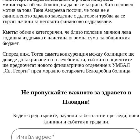
министърът обеща болницата да не се закрива. Като основен
мотив за това Таня Андреева посочи, че това не е
единственото здравно заведение с дългове и трябва да се
търсят начини за неговото финансово оздравяване.
Кметът обаче е категоричен, че близо половин милион лева
годишна издръжка е наистина огромна сума за oбщинския
бюджет.
Според инж. Тотев самата конкуренция между болниците ще
доведе до закриването на лечебницата, тъй като пациентите
ще предпочетат новото фтизиатрично отделение в УМБАЛ
„Св. Георги“ пред морално остарялата Белодробна болница.
Не пропускайте важното за здравето в
Пловдив!
Бъдете сред първите, научили за безплатни прегледи, нови
клиники и събития в града ни.