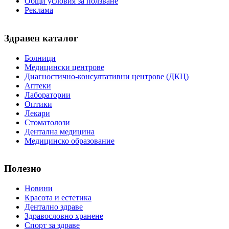
Общи условия за ползване
Реклама
Здравен каталог
Болници
Медицински центрове
Диагностично-консултативни центрове (ДКЦ)
Аптеки
Лаборатории
Оптики
Лекари
Стоматолози
Дентална медицина
Медицинско образование
Полезно
Новини
Красота и естетика
Дентално здраве
Здравословно хранене
Спорт за здраве