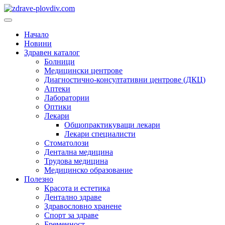
Преминете
към
Основно
съдържанието
меню
Начало
Новини
Здравен каталог
Болници
Медицински центрове
Диагностично-консултативни центрове (ДКЦ)
Аптеки
Лаборатории
Оптики
Лекари
Общопрактикуващи лекари
Лекари специалисти
Стоматолози
Дентална медицина
Трудова медицина
Медицинско образование
Полезно
Красота и естетика
Дентално здраве
Здравословно хранене
Спорт за здраве
Бременност