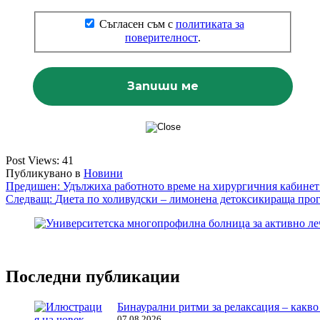
Съгласен съм с
политиката за
поверителност
.
Post Views:
41
Публикувано в
Новини
Навигация
Предишен:
Удължиха работното време на хирургичния кабине
Следващ:
Диета по холивудски – лимонена детоксикираща прогр
Последни публикации
Бинаурални ритми за релаксация – какво 
07.08.2026