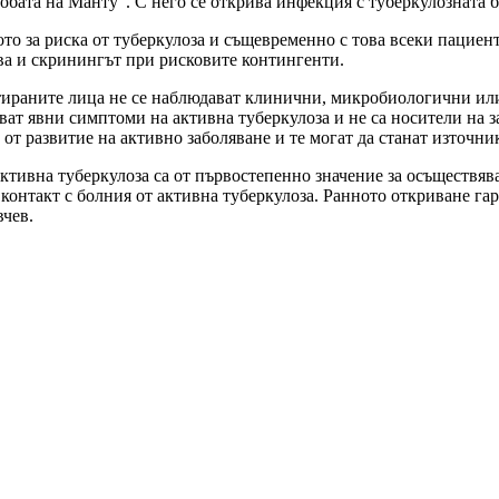
обата на Манту“. С него се открива инфекция с туберкулозната б
 за риска от туберкулоза и същевременно с това всеки пациент 
ава и скринингът при рисковите контингенти.
ираните лица не се наблюдават клинични, микробиологични или
ват явни симптоми на активна туберкулоза и не са носители на з
от развитие на активно заболяване и те могат да станат източни
ктивна туберкулоза са от първостепенно значение за осъществяв
в контакт с болния от активна туберкулоза. Ранното откриване га
вчев.