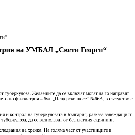
рги“
иатрия на УМБАЛ „Свети Георги“
т туберкулоза. Желаещите да се включат могат да го направят
нието по фтизиатрия – бул. „Пещерско шосе“ №66А, в съседство с
я и контрол на туберкулозата в България, разказа завеждащият
уберкулоза, да се възползват от безплатния скрининг.
ледвания на храчка. На голяма част от участниците в