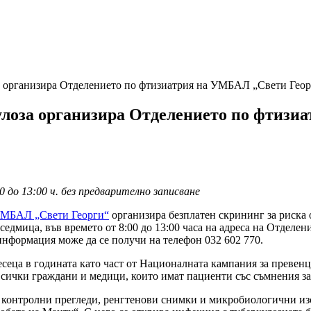
за организира Отделението по фтизиатрия на УМБАЛ „Свети Гео
кулоза организира Отделението по фтиз
 до 13:00 ч. без предварително записване
МБАЛ „Свети Георги“
организира безплатен скрининг за риска о
седмица, във времето от 8:00 до 13:00 часа на адреса на Отделе
формация може да се получи на телефон 032 602 770.
еца в годината като част от Националната кампания за превенци
ички граждани и медици, които имат пациенти със съмнения за т
а контролни прегледи, ренгтенови снимки и микробиологични изс