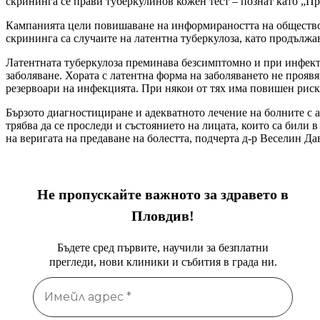
скрининга се прави туберкулинов кожен тест – познат като „Пр
Кампанията цели повишаване на информираността на обществото
скрининга са случаите на латентна туберкулоза, като продълж
Латентната туберкулоза преминава безсимптомно и при инфект
заболяване. Хората с латентна форма на заболяването не проявя
резервоари на инфекцията. При някои от тях има повишен риск 
Бързото диагностициране и адекватното лечение на болните с а
трябва да се проследи и състоянието на лицата, които са били 
на веригата на предаване на болестта, подчерта д-р Веселин Да
Не пропускайте важното за здравето в
Пловдив!
Бъдете сред първите, научили за безплатни
прегледи, нови клиники и събития в града ни.