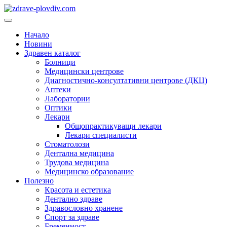
Преминете
към
Основно
съдържанието
меню
Начало
Новини
Здравен каталог
Болници
Медицински центрове
Диагностично-консултативни центрове (ДКЦ)
Аптеки
Лаборатории
Оптики
Лекари
Общопрактикуващи лекари
Лекари специалисти
Стоматолози
Дентална медицина
Трудова медицина
Медицинско образование
Полезно
Красота и естетика
Дентално здраве
Здравословно хранене
Спорт за здраве
Бременност