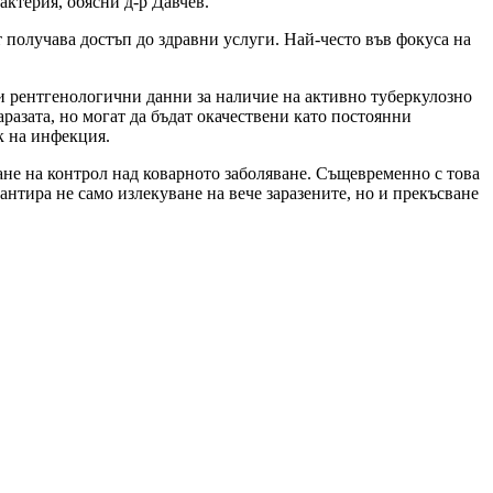
актерия, обясни д-р Давчев.
получава достъп до здравни услуги. Най-често във фокуса на
 рентгенологични данни за наличие на активно туберкулозно
аразата, но могат да бъдат окачествени като постоянни
к на инфекция.
ане на контрол над коварното заболяване. Същевременно с това
рантира не само излекуване на вече заразените, но и прекъсване