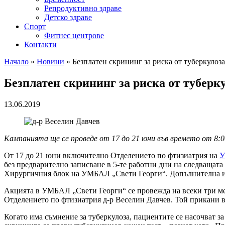
Репродуктивно здраве
Детско здраве
Спорт
Фитнес центрове
Контакти
Начало
»
Новини
»
Безплатен скрининг за риска от туберкуло
Безплатен скрининг за риска от тубер
13.06.2019
Кампанията ще се проведе от 17 до 21 юни във времето от 8:00
От 17 до 21 юни включително Отделението по фтизиатрия на
У
без предварително записване в 5-те работни дни на следващата 
Хирургичния блок на УМБАЛ „Свети Георги“. Допълнителна ин
Акцията в УМБАЛ „Свети Георги“ се провежда на всеки три мес
Отделението по фтизиатрия д-р Веселин Давчев. Той прикани вс
Когато има съмнение за туберкулоза, пациентите се насочват з