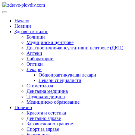
Преминете
към
Основно
съдържанието
меню
Начало
Новини
Здравен каталог
Болници
Медицински центрове
Диагностично-консултативни центрове (ДКЦ)
Аптеки
Лаборатории
Оптики
Лекари
Общопрактикуващи лекари
Лекари специалисти
Стоматолози
Дентална медицина
Трудова медицина
Медицинско образование
Полезно
Красота и естетика
Дентално здраве
Здравословно хранене
Спорт за здраве
Бременност