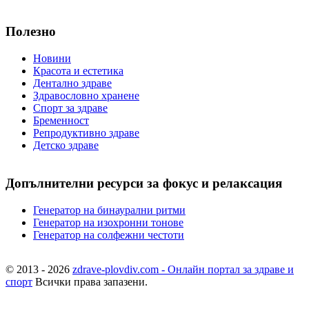
Полезно
Новини
Красота и естетика
Дентално здраве
Здравословно хранене
Спорт за здраве
Бременност
Репродуктивно здраве
Детско здраве
Допълнителни ресурси за фокус и релаксация
Генератор на бинаурални ритми
Генератор на изохронни тонове
Генератор на солфежни честоти
© 2013 - 2026
zdrave-plovdiv.com - Онлайн портал за здраве и
спорт
Всички права запазени.