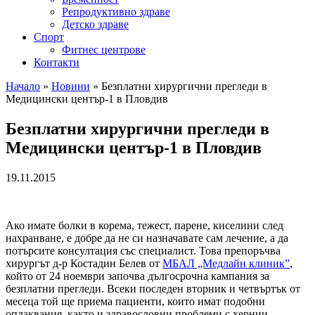
Репродуктивно здраве
Детско здраве
Спорт
Фитнес центрове
Контакти
Начало
»
Новини
»
Безплатни хирургични прегледи в
Медицински център-1 в Пловдив
Безплатни хирургични прегледи в
Медицински център-1 в Пловдив
19.11.2015
Ако имате болки в корема, тежест, парене, киселини след
нахранване, е добре да не си назначавате сам лечение, а да
потърсите консултация със специалист. Това препоръчва
хирургът д-р Костадин Белев от
МБАЛ „Медлайн клиник”
,
който от 24 ноември започва дългосрочна кампания за
безплатни прегледи. Всеки последен вторник и четвъртък от
месеца той ще приема пациенти, които имат подобни
оплаквания, както и здравословни проблеми с хернии,