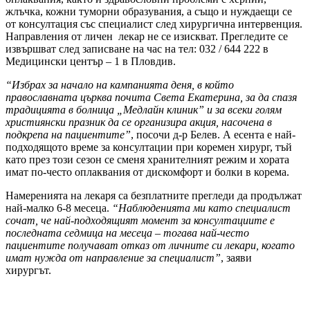
жлъчка, кожни туморни образувания, а също и нуждаещи се
от консултация със специалист след хирургична интервенция.
Направления от личен лекар не се изискват. Прегледите се
извършват след записване на час на тел: 032 / 644 222 в
Медицински център – 1 в Пловдив.
“Избрах за начало на кампанията деня, в който
православната църква почита Света Екатерина, за да спазя
традицията в болница „Медлайн клиник” и за всеки голям
християнски празник да се организира акция, насочена в
подкрепа на пациентите”
, посочи д-р Белев. А есента е най-
подходящото време за консултации при коремен хирург, тъй
като през този сезон се сменя хранителният режим и хората
имат по-често оплаквания от дискомфорт и болки в корема.
Намеренията на лекаря са безплатните прегледи да продължат
най-малко 6-8 месеца.
“Наблюденията ми като специалист
сочат, че най-подходящият момент за консултациите е
последната седмица на месеца – тогава най-често
пациентите получават отказ от личните си лекари, когато
имат нужда от направление за специалист”
, заяви
хирургът.