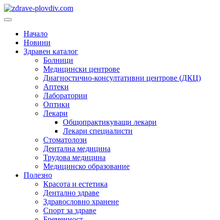
Преминете
към
Основно
съдържанието
меню
Начало
Новини
Здравен каталог
Болници
Медицински центрове
Диагностично-консултативни центрове (ДКЦ)
Аптеки
Лаборатории
Оптики
Лекари
Общопрактикуващи лекари
Лекари специалисти
Стоматолози
Дентална медицина
Трудова медицина
Медицинско образование
Полезно
Красота и естетика
Дентално здраве
Здравословно хранене
Спорт за здраве
Бременност