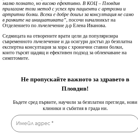
малко познато, но високо ефективно. В КОЦ – Пловдив
прилагаме този метод с успех при пациенти с артрозни и
артритни болки. Всеки е добре дошъл за консултация не само
в рамките на инициативата”
, посочи началникът на
Отделението по лъчелечение д-р Елена Иванова.
Седмицата на отворените врати цели да популяризира
съвременното лъчелечение и да осигури достъп до безплатна
експертна консултация за хора с хронични ставни болки,
които търсят щадящ и ефективен подход за облекчаване на
симптомите.
Не пропускайте важното за здравето в
Пловдив!
Бъдете сред първите, научили за безплатни прегледи, нови
клиники и събития в града ни.