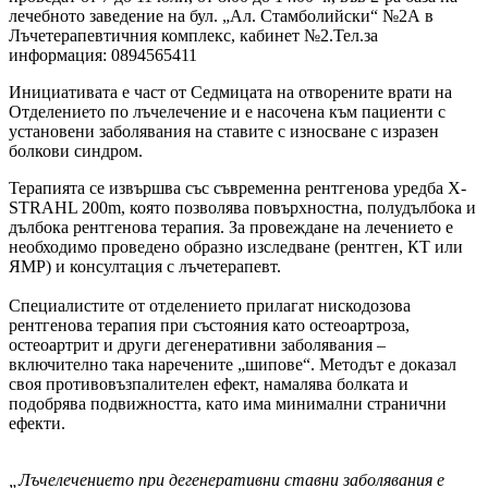
лечебното заведение на бул. „Ал. Стамболийски“ №2А в
Лъчетерапевтичния комплекс, кабинет №2.Тел.за
информация: 0894565411
Инициативата е част от Седмицата на отворените врати на
Отделението по лъчелечение и е насочена към пациенти с
установени заболявания на ставите с износване с изразен
болкови синдром.
Терапията се извършва със съвременна рентгенова уредба X-
STRAHL 200m, която позволява повърхностна, полудълбока и
дълбока рентгенова терапия. За провеждане на лечението е
необходимо проведено образно изследване (рентген, КТ или
ЯМР) и консултация с лъчетерапевт.
Специалистите от отделението прилагат нискодозова
рентгенова терапия при състояния като остеоартроза,
остеоартрит и други дегенеративни заболявания –
включително така наречените „шипове“. Методът е доказал
своя противовъзпалителен ефект, намалява болката и
подобрява подвижността, като има минимални странични
ефекти.
„Лъчелечението при дегенеративни ставни заболявания е