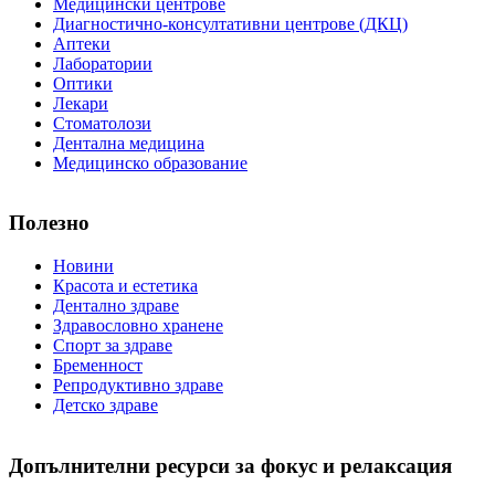
Медицински центрове
Диагностично-консултативни центрове (ДКЦ)
Аптеки
Лаборатории
Оптики
Лекари
Стоматолози
Дентална медицина
Медицинско образование
Полезно
Новини
Красота и естетика
Дентално здраве
Здравословно хранене
Спорт за здраве
Бременност
Репродуктивно здраве
Детско здраве
Допълнителни ресурси за фокус и релаксация