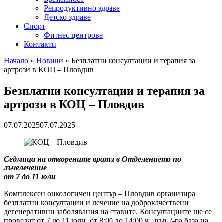
Репродуктивно здраве
Детско здраве
Спорт
Фитнес центрове
Контакти
Начало
»
Новини
»
Безплатни консултации и терапия за
артрози в КОЦ – Пловдив
Безплатни консултации и терапия за
артрози в КОЦ – Пловдив
07.07.2025
07.07.2025
Седмица на отворените врати в Отделението по
лъчелечение
от 7 до 11 юли
Комплексен онкологичен център – Пловдив организира
безплатни консултации и лечение на доброкачествени
дегенеративни заболявания на ставите. Консултациите ще се
проведат от 7 до 11 юли, от 8:00 до 14:00 ч., във 2-ра база на