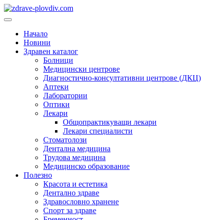
Преминете
към
Основно
съдържанието
меню
Начало
Новини
Здравен каталог
Болници
Медицински центрове
Диагностично-консултативни центрове (ДКЦ)
Аптеки
Лаборатории
Оптики
Лекари
Общопрактикуващи лекари
Лекари специалисти
Стоматолози
Дентална медицина
Трудова медицина
Медицинско образование
Полезно
Красота и естетика
Дентално здраве
Здравословно хранене
Спорт за здраве
Бременност