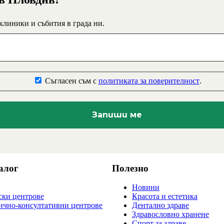
 клиники и събития в града ни.
Съгласен съм с
политиката за поверителност
.
алог
Полезно
Новини
ки центрове
Красота и естетика
ично-консултативни центрове
Дентално здраве
Здравословно хранене
Спорт за здраве