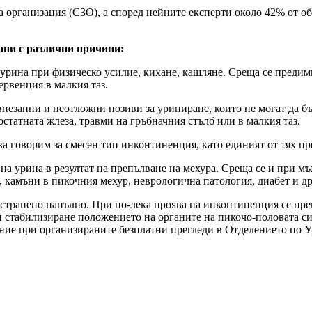
на организация (СЗО), а според нейните експерти около 42% от 
ани с различни причини:
урина при физическо усилие, кихане, кашляне. Среща се предимн
ервенция в малкия таз.
незапни и неотложни позиви за уриниране, които не могат да бъ
остатната жлеза, травми на гръбначния стълб или в малкия таз.
ва говорим за смесен тип инконтиненция, като единият от тях пр
а урина в резултат на препълване на мехура. Среща се и при мъ
а, камъни в пикочния мехур, неврологична патология, диабет и др
отстранено напълно. При по-лека проява на инконтиненция се п
и стабилизиране положението на органите на пикочо-половата си
ение при организираните безплатни прегледи в Отделението п