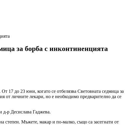
цията
мица за борба с инконтиненцията
От 17 до 23 юни, когато се отбелязва Световната седмица за
ия от личните лекари, но е необходимо предварително да се
и д-р Десислава Гаджева.
 степен. Мъжете, макар и по-малко, също са засегнати от