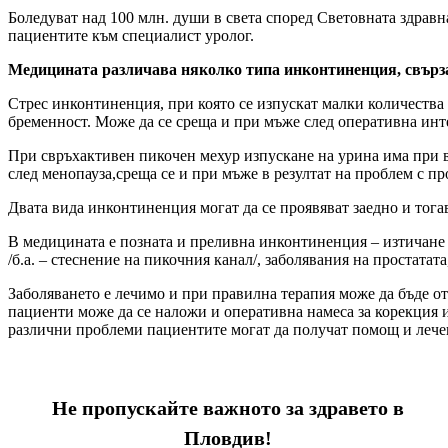
Боледуват над 100 млн. души в света според Световната здрав
пациентите към специалист уролог.
Медицината различава няколко типа инконтиненция, свърз
Стрес инконтиненция, при която се изпускат малки количества 
бременност. Може да се среща и при мъже след оперативна инт
При свръхактивен пикочен мехур изпускане на урина има при в
след менопауза,среща се и при мъже в резултат на проблем с пр
Двата вида инконтиненция могат да се проявяват заедно и тога
В медицината е позната и преливна инконтиненция – изтичане н
/б.а. – стеснение на пикочния канал/, заболявания на простатат
Заболяването е лечимо и при правилна терапия може да бъде 
пациенти може да се наложи и оперативна намеса за корекция 
различни проблеми пациентите могат да получат помощ и леч
Не пропускайте важното за здравето в
Пловдив!