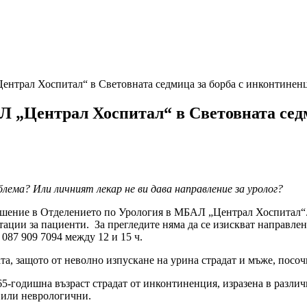
ентрал Хоспитал“ в Световната седмица за борба с инконтинен
Л „Централ Хоспитал“ в Световната сед
лема? Или личният лекар не ви дава направление за уролог?
решение в Отделението по Урология в МБАЛ „Централ Хоспитал“. 
тации за пациенти. За прегледите няма да се изискват направлен
 087 909 7094 между 12 и 15 ч.
та, защото от неволно изпускане на урина страдат и мъже, посоч
-годишна възраст страдат от инконтиненция, изразена в различна
а или неврологични.