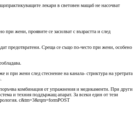
общопрактикуващите лекари в световен мащаб не насочват
о при жени, проявите се засилват с възрастта и след
дат предотвратени. Среща се също по-често при жени, особено
еобладава.
же и при жени след стеснение на канала- стриктура на уретрата
.
репоръчва комбинация от упражнения и медикаменти. При други
стема и техния поддържащ апарат. За всеки един от тези
о Урология. c&tm=3&rqm=formPOST