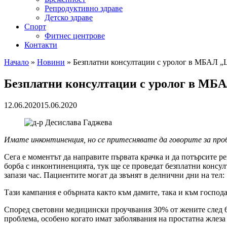
Репродуктивно здраве
Детско здраве
Спорт
Фитнес центрове
Контакти
Начало
»
Новини
»
Безплатни консултации с уролог в МБАЛ „Ц
Безплатни консултации с уролог в МБА
12.06.2020
15.06.2020
Имате инконтиненция, но се притеснявате да говорите за проб
Сега е моментът да направите първата крачка и да потърсите 
борба с инконтиненцията, тук ще се проведат безплатни консул
запази час. Пациентите могат да звънят в делнични дни на тел:
Тази кампания е обърната както към дамите, така и към господа
Според световни медицински проучвания 30% от жените след 65
проблема, особено когато имат заболявания на простатна жлез