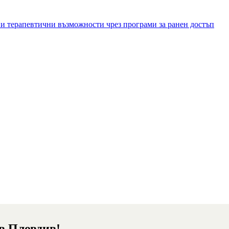
и терапевтични възможности чрез програми за ранен достъп
 в Пловдив!