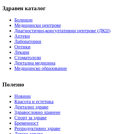
Здравен каталог
Болници
Медицински центрове
Диагностично-консултативни центрове (ДКЦ)
Аптеки
Лаборатории
Оптики
Лекари
Стоматолози
Дентална медицина
Медицинско образование
Полезно
Новини
Красота и естетика
Дентално здраве
Здравословно хранене
Спорт за здраве
Бременност
Репродуктивно здраве
Детско здраве