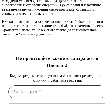
създадени условия да се извършва цялата гама от
ендоскопски и отворени операции. Тук се прави и пластично
възстановяване на пикочния канал при мъже, страдащи от
стриктура /стеснение/ на уретрата.
Юлските горещини много често провокират бъбречни кризи и
обострят състоянието на пациенти с бъбречно-каменна болест.
Уролозите напомнят, че в жегите трябва да се изпиват най-
малко 1,5-2 литра вода дневно.
Не пропускайте важното за здравето в
Пловдив!
Бъдете сред първите, научили за безплатни прегледи, нови
клиники и събития в града ни.