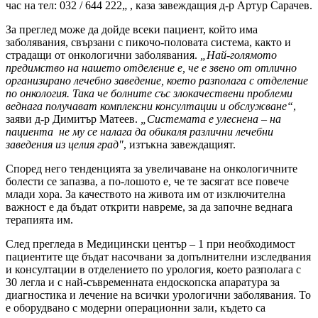
час на тел: 032 / 644 222„ , каза завеждащия д-р Артур Сарачев.
За преглед може да дойде всеки пациент, който има
заболявания, свързани с пикочо-половата система, както и
страдащи от онкологични заболявания.
„Най-голямото
предимство на нашето отделение е, че е звено от отлично
организирано лечебно заведение, което разполага с отделение
по онкология. Така че болните със злокачествени проблеми
веднага получават комплексни консултации и обслужване“
,
заяви д-р Димитър Матеев.
„Системата е улеснена – на
пациента не му се налага да обикаля различни лечебни
заведения из целия град"
, изтъкна завеждащият.
Според него тенденцията за увеличаване на онкологичните
болести се запазва, а по-лошото е, че те засягат все повече
млади хора. За качеството на живота им от изключителна
важност е да бъдат открити навреме, за да започне веднага
терапията им.
След прегледа в Медицински център – 1 при необходимост
пациентите ще бъдат насочвани за допълнителни изследвания
и консултации в отделението по урология, което разполага с
30 легла и с най-съвременната ендоскопска апаратура за
диагностика и лечение на всички урологични заболявания. То
е оборудвано с модерни операционни зали, където са