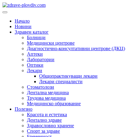
Преминете
към
Основно
съдържанието
меню
Начало
Новини
Здравен каталог
Болници
Медицински центрове
Диагностично-консултативни центрове (ДКЦ)
Аптеки
Лаборатории
Оптики
Лекари
Общопрактикуващи лекари
Лекари специалисти
Стоматолози
Дентална медицина
Трудова медицина
Медицинско образование
Полезно
Красота и естетика
Дентално здраве
Здравословно хранене
Спорт за здраве
Бременност