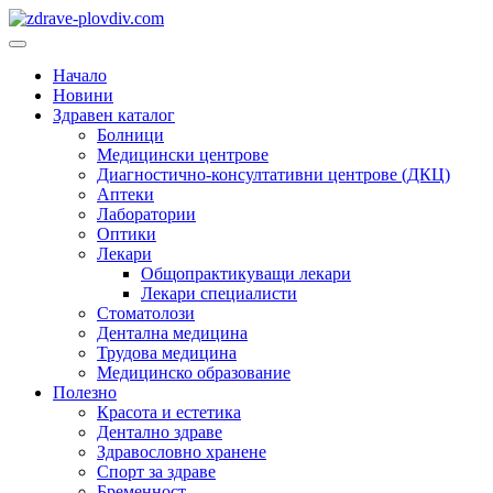
Преминете
към
Основно
съдържанието
меню
Начало
Новини
Здравен каталог
Болници
Медицински центрове
Диагностично-консултативни центрове (ДКЦ)
Аптеки
Лаборатории
Оптики
Лекари
Общопрактикуващи лекари
Лекари специалисти
Стоматолози
Дентална медицина
Трудова медицина
Медицинско образование
Полезно
Красота и естетика
Дентално здраве
Здравословно хранене
Спорт за здраве
Бременност