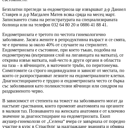
Безплатни прегледи за ендометриоза ще извършват д-р Даниел
Ставрев и д-р Магдален Матев всяка сряда на месец март.
Записването става на регистратурата на специализираната
болница или на телефон 032 64 80 20 и 0886 41 88 41.
Ендометриозата е третото по честота гинекологично
заболяване. Засяга жените в репродуктивна възраст и се смята,
че е причина за около 40% от случаите на стерилитет.
Ендометриозата е състояние, при което тъкан, подобна на
ендометриума (вътрешния слой на лигавицата на матката), се
открива извън матката, най-често в други органи в областта
на таза – в яйчниците, в маточните тръби, по перитонеума.
Симптомите са строго индивидуални и зависят от местата, по
които се разпространяват лезиите на ендометриалните клетки.
Диагностицирането е трудно и ендометриозата често се бърка
със заболявания като поликистозни яйчници или синдром на
раздразненото черво.
В зависимост от степента на тежест на заболяването могат да
настъпят сраствания, които променят анатомията на органите
в малкия таз. Познаването на женската анатомия е от ключово
значение за диагностициране на ендометриозата. Екип
акушер-гинеколози от „Селена“ вчера се завърнаха от поредно
участие в курс в Страсбург за надграждане знанията и обмяна