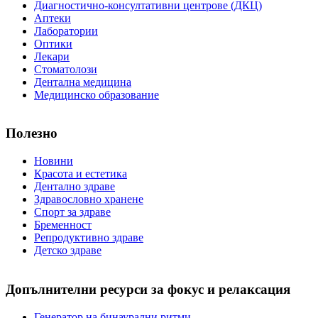
Диагностично-консултативни центрове (ДКЦ)
Аптеки
Лаборатории
Оптики
Лекари
Стоматолози
Дентална медицина
Медицинско образование
Полезно
Новини
Красота и естетика
Дентално здраве
Здравословно хранене
Спорт за здраве
Бременност
Репродуктивно здраве
Детско здраве
Допълнителни ресурси за фокус и релаксация
Генератор на бинаурални ритми