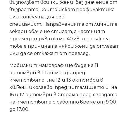
възползват всички жени, без значение от
възрастта, които искат профилактика
или консултация със
специалист. Направленията от личните
лекари обаче не стигат, а частният
преглед струва около 40 лв. и понякога
това е причината някои жени да отлагат
или да се откажат от преглед.
Мобилнит мамограф ще бъде на 11
октомври в Шишманци пред
кметството , на 12 и 13 октомври в
кв.Ген.Николаево пред читалището и на
16 и 17 октомври в Стряма пред сградата
на кметството с работно време от 9.00
до 17.00.