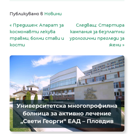
Публикувано в
Новини
Навигация
Предишен:
Апарат за
Следващ:
Стартира
космонавти лекува
кампания за безплатни
травми, болни стави и
урологични прегледи за
кости
жени