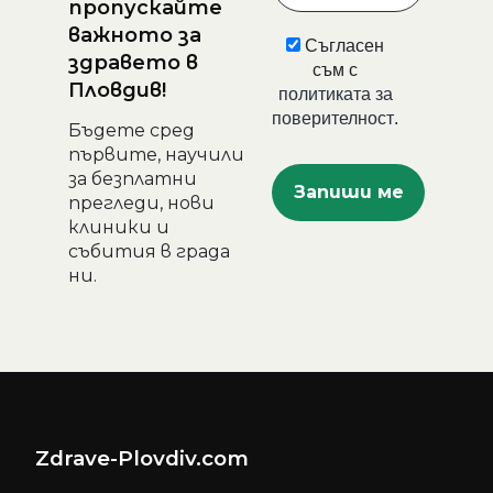
пропускайте
важното за
Съгласен
здравето в
съм с
Пловдив!
политиката за
поверителност
.
Бъдете сред
първите, научили
за безплатни
прегледи, нови
клиники и
събития в града
ни.
Zdrave-Plovdiv.com