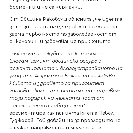
бременни и не са кърмачки.
От Община Раковски обясниха , че идеята
за този скрининг е, че ракът на гърдата
заема първо място по заболеваемост от
онкологични заболявания при жените.
"Някои ме атакуват , че като кмет
влагам целият общински ресурс в
асфалтирането и благоустрояването на
улиците. Асфалта е важен, но не лекува.
Живота и здравето са приоритет
затова с колегите решихме да направим
този подарък на нежната част от
населението на общината."
–
аргументира кампанията кмета Павел
Гуджеров. Той добави, че за прегледите не
е нужно направление и могат да се