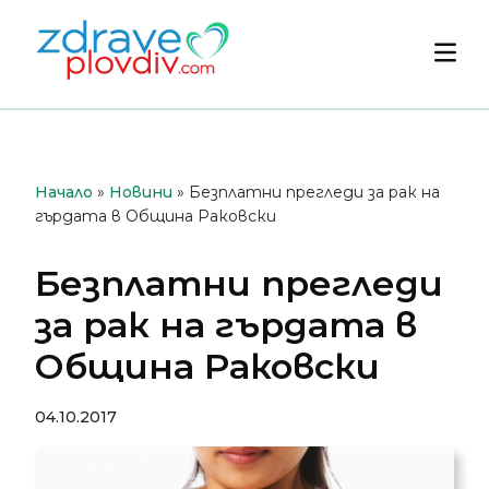
Преминете
към
Осн
съдържанието
мен
Начало
»
Новини
»
Безплатни прегледи за рак на
гърдата в Община Раковски
Безплатни прегледи
за рак на гърдата в
Община Раковски
04.10.2017