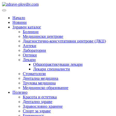
Преминете
към
Основно
съдържанието
меню
Начало
Новини
Здравен каталог
Болници
Медицински центрове
Диагностично-консултативни центрове (ДКЦ)
Аптеки
Лаборатории
Оптики
Лекари
Общопрактикуващи лекари
Лекари специалисти
Стоматолози
Дентална медицина
Трудова медицина
Медицинско образование
Полезно
Красота и естетика
Дентално здраве
Здравословно хранене
Спорт за здраве
Бременност