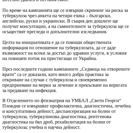
По време на кампанията ще се извърши скрининг на риска за
туберкулоза чрез анкета на четири езика – български,
английски, руски и украински. В същия ден дошлите ще
получат консултации, а на съмнителните за туберкулоза ще се
осъществят прегледи и допълнителни изследвания.
Целта на инициативата е да се повиши обществената
информация по отношение на туберкулозата, да се даде
възможност на всеки за достъп до здравни услуги, в условия
на повишен поток на пристигащи от Украйна.
През последните години кампаниите „Седмица на отворените
врати“ са се доказали, като много добра практика за
откриване на случаи с туберкулоза и своевременно
предприемане на мерки за лечение и прекъсване на веригата
за предаване на инфекция.
В Отделението по фтизиатрия на УМБАЛ „Свети Георги“
Пловдив се извършват профилактична, диагностична, лечебна
и консултативна дейност, диспансеризация на болни от
туберкулоза, туберкулинова диагностика, рентгенова
диагностика на бял дроб, рехабилитация на болни от
туберкулоза; учебна и научна дейност.