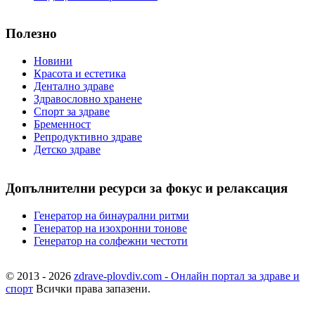
Полезно
Новини
Красота и естетика
Дентално здраве
Здравословно хранене
Спорт за здраве
Бременност
Репродуктивно здраве
Детско здраве
Допълнителни ресурси за фокус и релаксация
Генератор на бинаурални ритми
Генератор на изохронни тонове
Генератор на солфежни честоти
© 2013 - 2026
zdrave-plovdiv.com - Онлайн портал за здраве и
спорт
Всички права запазени.