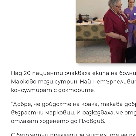
Над 20 пациенти очакваха екипа на болн
Марково тази сутрин. Най-нетърпеливите
консултират с докторите.
“Добре, че дойдохте на крака, такава до
възрастни марковци. И разказваха, че от
отлагат ходенето до Пловдив.
С безплатни прегледи за жителите на п