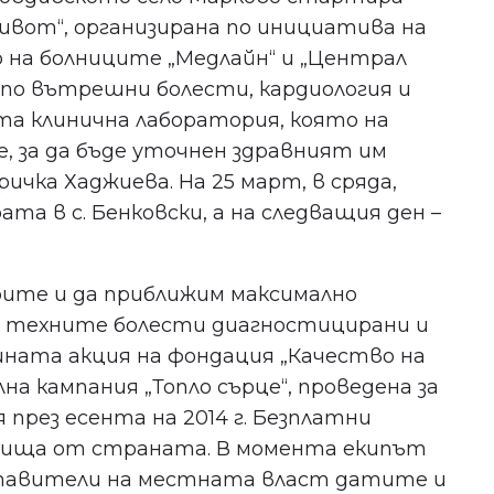
ивот“, организирана по инициатива на
р на болниците „Медлайн“ и „Централ
 по вътрешни болести, кардиология и
ата клинична лаборатория, която на
, за да бъде уточнен здравният им
ичка Хаджиева. На 25 март, в сряда,
а в с. Бенковски, а на следващия ден –
рите и да приближим максимално
ат техните болести диагностицирани и
ашната акция на фондация „Качество на
а кампания „Топло сърце“, проведена за
през есента на 2014 г. Безплатни
елища от страната. В момента екипът
Не пропускайте важното
дставители на местната власт датите и
за здравето в Пловдив!