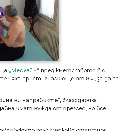
ица
„Медлайн“
пред кметството в с.
 бяха пристигнали още от 8 ч., за да се
брина ни направихте”, благодаряха
давна имат нужда от преглед, но все
ловдивското село Марково стартира