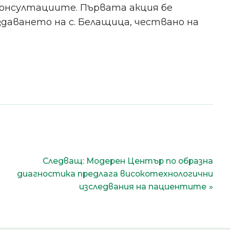
онсултациите. Първата акция бе
Бъдете сред първите, научили за
здаването на с. Белащица, чествано на
безплатни прегледи, нови
клиники и събития в града ни.
Съгласен съм с
политиката
за поверителност
.
Следващ:
Модерен Център по образна
диагностика предлага високотехнологични
изследвания на пациентите