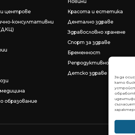
Новини
и центрове
Красота и естетика
ично-консултативни
Дентално здраве
(ДКЦ)
Здравословно хранене
Спорт за здраве
рии
Бременност
Репродуктивно здраве
Детско здраве
За да оси
ози
като биск
устройст
медицина
обработв
идентифи
о образование
съгласие
характер