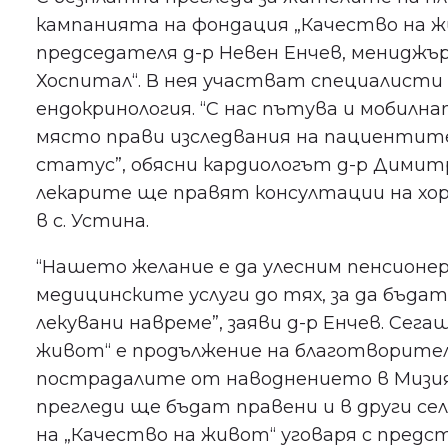
кампанията на фондация „Качество на ж
председателя д-р Невен Енчев, мениджъ
Хоспитал“. В нея участват специалисти
ендокринология. “С нас пътува и мобилн
място прави изследвания на пациентите
статус”, обясни кардиологът д-р Димитр
лекарите ще правят консултации на хорат
в с. Устина.
“Нашето желание е да улесним пенсионе
медицинските услуги до тях, за да бъд
лекувани навреме”, заяви д-р Енчев. Сег
живот“ е продължение на благотворителн
пострадалите от наводнението в Мизия 
прегледи ще бъдат правени и в други с
на „Качество на живот“ уговаря с пре