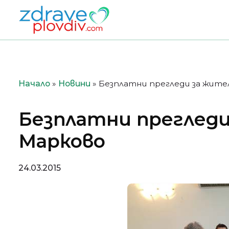
Преминете
към
съдържанието
Начало
»
Новини
»
Безплатни прегледи за жите
Безплатни прегледи
Марково
24.03.2015