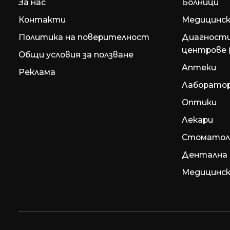
За нас
Болници
Контакти
Медицинск
Политика на поверителност
Диагност
центрове 
Общи условия за ползване
Аптеки
Реклама
Лаборато
Оптики
Лекари
Стоматол
Дентална 
Медицинск