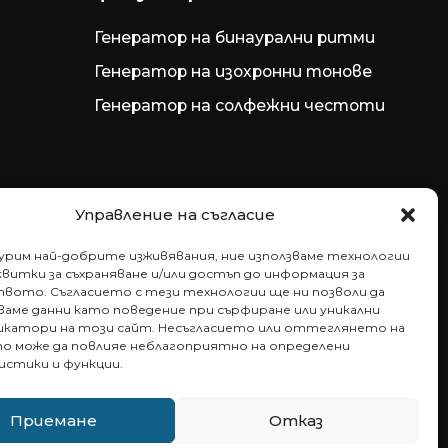
Генератор на бинаурални ритми
Генератор на изохронни тонове
Генератор на солфежни честоти
Управление на съгласие
гурим най-добрите изживявания, ние използваме технологии
витки за съхраняване и/или достъп до информация за
вото. Съгласието с тези технологии ще ни позволи да
аме данни като поведение при сърфиране или уникални
катори на този сайт. Несъгласието или оттеглянето на
то може да повлияе неблагоприятно на определени
истики и функции.
Приемане
Отказ