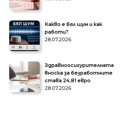
Какво е бял шум и как
работи?
28.07.2026
Здравноосигурителната
вноска за безработните
става 24,81 евро
28.07.2026