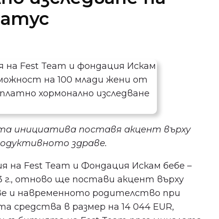
татус
та инициатива поставя акцент върху
родуктивното здраве.
на Fest Team и Фондация Искам бебе –
3 г., отново ще постави акцент върху
ве и навременното родителство при
 средства в размер на 14 044 EUR,