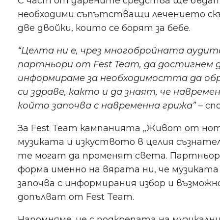
С част от дарените средства ще бъдат
необходими съпътстващи лечението ск
две двойки, които се борят за бебе.
“Целта ни е, чрез многобройната ауди
партньори от Fest Team, да достигнем до
информираме за необходимостта да о
си здраве, както и да знаят, че наврем
който започва с навременна грижа”
– сп
За Fest Team кампанията „Живот от нот
музиката и изкуството в целия съзнател
те могат да променят света. Партньор
форма именно на вярата ни, че музиката 
започва с информирания избор и възможн
допълват от Fest Team.
Напомняме, че с подкрепата на музикалн