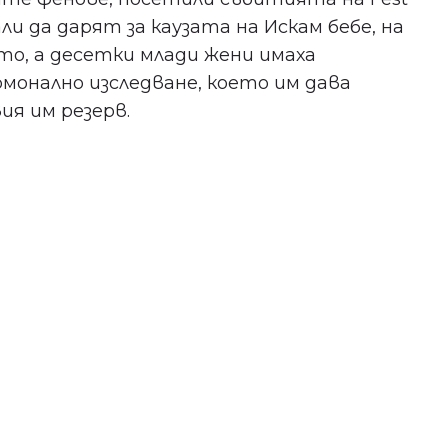
ли да дарят за каузата на Искам бебе, на
то, а десетки млади жени имаха
монално изследване, което им дава
я им резерв.