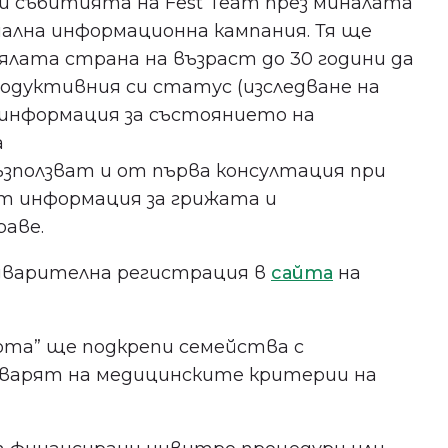
и събитията на Fest Team през миналата
иална информационна кампания. Тя ще
ялата страна на възраст до 30 години да
родуктивния си статус (изследване на
 информация за състоянието на
а
ъзползват и от първа консултация при
ат информация за грижата и
аве.
едварителна регистрация в
сайта
на
ота” ще подкрепи семейства с
оварят на медицинските критерии на