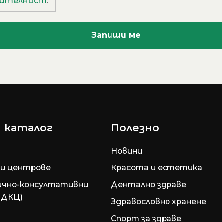
рителност
.
 каталог
Полезно
Новини
и центрове
Красота и естетика
ично-консултативни
Дентално здраве
(ДКЦ)
Здравословно хранене
Спорт за здраве