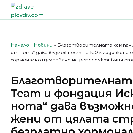
Преминете
към
съдържанието
Начало
»
Новини
»
Благотворителната кампания
от нота“ дава възможност на 100 млади жени
хормонално изследване на репродуктивния ст
Благотворителната 
Team и фондация Ис
нота“ дава възможн
жени от цялата ст
безплатнo хормонал