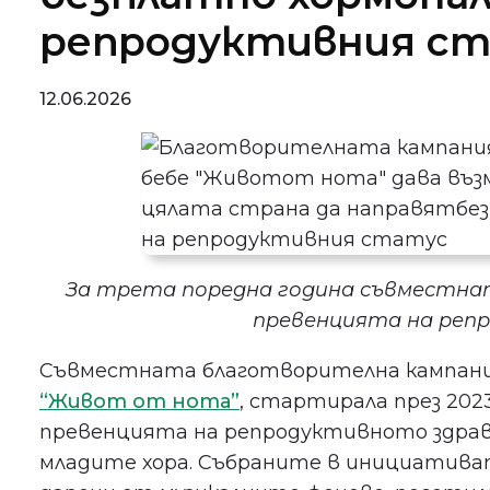
репродуктивния с
12.06.2026
За трета поредна година съвместна
превенцията на реп
Съвместната благотворителна кампания 
“Живот от нота”
, стартирала през 202
превенцията на репродуктивното здра
младите хора. Събраните в инициативата