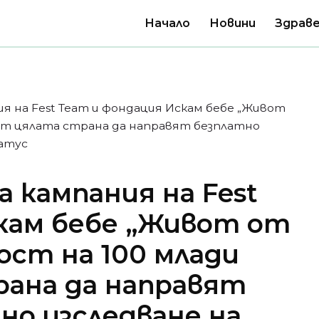
Начало
Новини
Здраве
 на Fest Team и фондация Искам бебе „Живот
 от цялата страна да направят безплатнo
атус
кампания на Fest
кам бебе „Живот от
ост на 100 млади
рана да направят
но изследване на