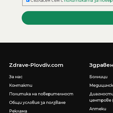
Съгласен съм с
политиката за пове
Zdrave-Plovdiv.com
Здравен
За нас
Болници
Контакти
Медицинск
Политика на поверителност
Диагност
центрове 
Общи условия за ползване
Аптеки
Реклама