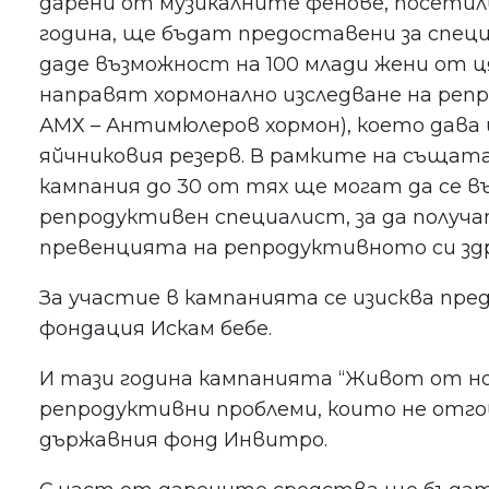
дарени от музикалните фенове, посетил
година, ще бъдат предоставени за спец
даде възможност на 100 млади жени от ц
направят хормонално изследване на реп
АМХ – Антимюлеров хормон), което дава
яйчниковия резерв. В рамките на същат
кампания до 30 от тях ще могат да се в
репродуктивен специалист, за да получ
превенцията на репродуктивното си здр
За участие в кампанията се изисква пр
фондация Искам бебе.
И тази година кампанията “Живот от н
репродуктивни проблеми, които не отг
държавния фонд Инвитро.