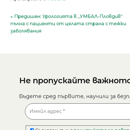
Навигация
Предишен:
Урологията в „УМБАЛ-Пловдив“
пълна с пациенти от цялата страна с тежки
заболявания
Не пропускайте важното 
Бъдете сред първите, научили за безп