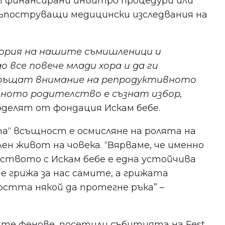
 финансирани инвитро процедури или
ъпоструващи медицински изследвания на
тория на нашите съмишленици и
 все повече млади хора и да ги
бръщат внимание на репродуктивното
енното родителство е съзнат избор,
оделят от фондация Искам бебе.
а“ всъщност е осмисляне на ролята на
ен живот на човека. “Вярваме, че именно
ството с Искам бебе е една устойчива
е грижа за нас самите, а грижата
остта някой да протегне ръка” –
ите фенове, посетили събитията на Fest