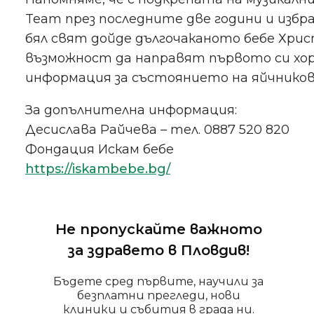
Team през последните две години и избра
бял свят дойде дългочаканото бебе Хрис
възможност да направят първото си хор
информация за състоянието на яйчникови
За допълнителна информация:
Десислава Райчева – тел. 0887 520 820
Фондация Искам бебе
https://iskambebe.bg/
Не пропускайте важното
за здравето в Пловдив!
Бъдете сред първите, научили за
безплатни прегледи, нови
клиники и събития в града ни.