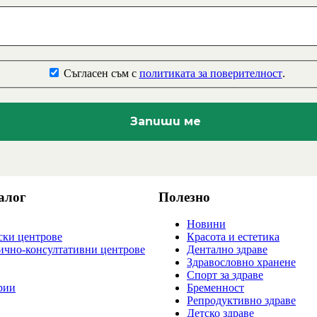
Съгласен съм с
политиката за поверителност
.
алог
Полезно
Новини
ки центрове
Красота и естетика
ично-консултативни центрове
Дентално здраве
Здравословно хранене
Спорт за здраве
рии
Бременност
Репродуктивно здраве
Детско здраве