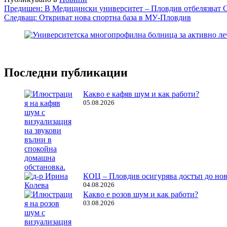
Навигация
Предишен:
В Медицински университет – Пловдив отбелязват Св
Следващ:
Откриват нова спортна база в МУ-Пловдив
Последни публикации
Какво е кафяв шум и как работи?
05.08.2026
КОЦ – Пловдив осигурява достъп до нов
04.08.2026
Какво е розов шум и как работи?
03.08.2026