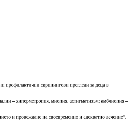
лни профилактични скринингови прегледи за деца в
малии – хиперметропия, миопия, астигматизъм; амблиопия –
нието и провеждане на своевременно и адекватно лечение“,