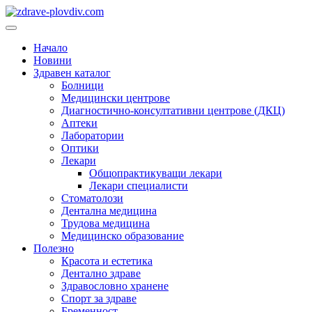
Преминете
към
Основно
съдържанието
меню
Начало
Новини
Здравен каталог
Болници
Медицински центрове
Диагностично-консултативни центрове (ДКЦ)
Аптеки
Лаборатории
Оптики
Лекари
Общопрактикуващи лекари
Лекари специалисти
Стоматолози
Дентална медицина
Трудова медицина
Медицинско образование
Полезно
Красота и естетика
Дентално здраве
Здравословно хранене
Спорт за здраве
Бременност