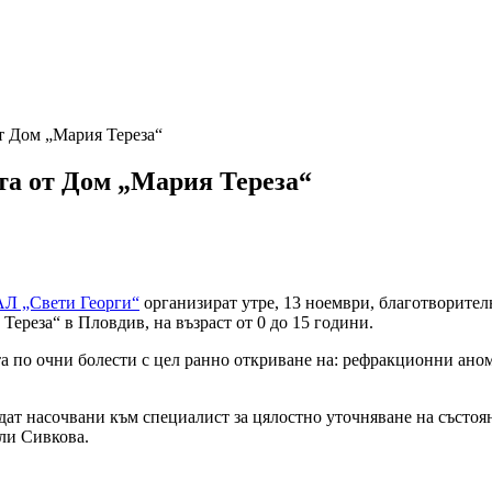
т Дом „Мария Тереза“
та от Дом „Мария Тереза“
Л „Свети Георги“
организират утре, 13 ноември, благотворите
ереза“ в Пловдив, на възраст от 0 до 15 години.
а по очни болести с цел ранно откриване на: рефракционни ано
дат насочвани към специалист за цялостно уточняване на състоя
ли Сивкова.