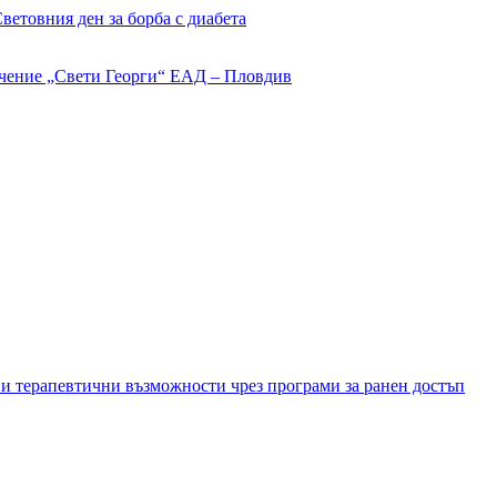
етовния ден за борба с диабета
и терапевтични възможности чрез програми за ранен достъп