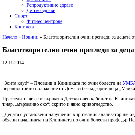
Репродуктивно здраве
Детско здраве
Спорт
Фитнес центрове
Контакти
Начало
»
Новини
»
Благотворителни очни прегледи за децата о
Благотворителни очни прегледи за деца
12.11.2014
„Зонта клуб“ – Пловдив и Клиниката по очни болести на
УМБА
неравностойно положение от Дома за безнадзорни деца „Майка Т
Прегледите ще се извършат в Детски очен кабинет на Клиникат
т.нар. „мързеливо око“; скрито и явно кривогледство.
„Децата с установени нарушения в зрителния анализатор ще бъ
обясни началникът на Клиниката по очни болести проф. д-р Не