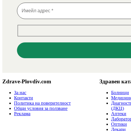
Zdrave-Plovdiv.com
Здравен кат
За нас
Болници
Контакти
Медицинс
Политика на поверителност
Диагност
Общи условия за ползване
(ДКЦ)
Реклама
Аптеки
Лаборато
Оптики
Лекари