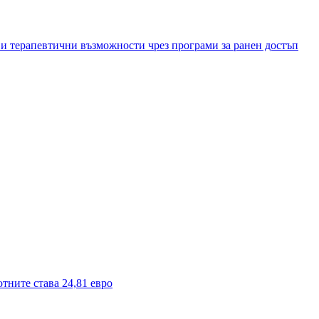
и терапевтични възможности чрез програми за ранен достъп
тните става 24,81 евро