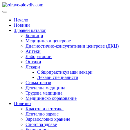
Преминете
към
Основно
съдържанието
меню
Начало
Новини
Здравен каталог
Болници
Медицински центрове
Диагностично-консултативни центрове (ДКЦ)
Аптеки
Лаборатории
Оптики
Лекари
Общопрактикуващи лекари
Лекари специалисти
Стоматолози
Дентална медицина
Трудова медицина
Медицинско образование
Полезно
Красота и естетика
Дентално здраве
Здравословно хранене
Спорт за здраве
Бременност