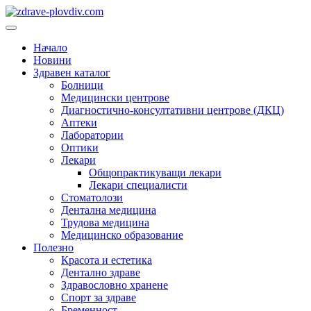
Преминете
към
Основно
съдържанието
меню
Начало
Новини
Здравен каталог
Болници
Медицински центрове
Диагностично-консултативни центрове (ДКЦ)
Аптеки
Лаборатории
Оптики
Лекари
Общопрактикуващи лекари
Лекари специалисти
Стоматолози
Дентална медицина
Трудова медицина
Медицинско образование
Полезно
Красота и естетика
Дентално здраве
Здравословно хранене
Спорт за здраве
Бременност