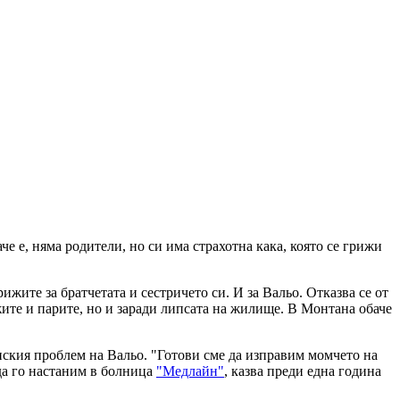
че е, няма родители, но си има страхотна кака, която се грижи
жите за братчетата и сестричето си. И за Вальо. Отказва се от
жите и парите, но и заради липсата на жилище. В Монтана обаче
инския проблем на Вальо. "Готови сме да изправим момчето на
да го настаним в болница
"Медлайн"
, казва преди една година