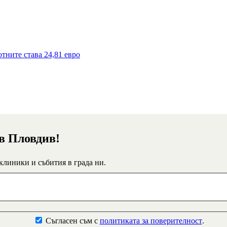
тните става 24,81 евро
 в Пловдив!
 клиники и събития в града ни.
Съгласен съм с
политиката за поверителност
.