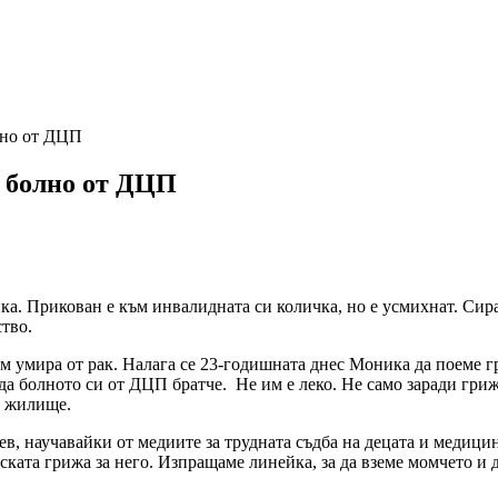
лно от ДЦП
, болно от ДЦП
пка. Прикован е към инвалидната си количка, но е усмихнат. Сира
ство.
 умира от рак. Налага се 23-годишната днес Моника да поеме гри
еда болното си от ДЦП братче. Не им е леко. Не само заради гри
о жилище.
чев, научавайки от медиите за трудната съдба на децата и медиц
ката грижа за него. Изпращаме линейка, за да вземе момчето и 