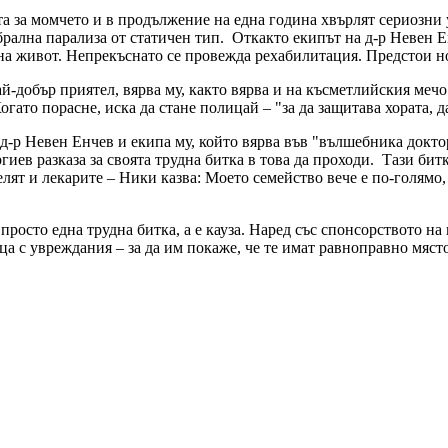
за момчето и в продължение на една година хвърлят сериозни ус
ребрална парализа от статичен тип. Откакто екипът на д-р Невен 
на живот. Непрекъснато се провежда рехабилитация. Предстои н
-добър приятел, вярва му, както вярва и на късметлийския мечо –
гато порасне, иска да стане полицай – "за да защитава хората, д
д-р Невен Енчев и екипа му, който вярва във "вълшебника докт
ев разказа за своята трудна битка в това да проходи. Тази битка
елят и лекарите – Ники казва: Моето семейство вече е по-голямо, 
 просто една трудна битка, а е кауза. Наред със спонсорството
а с увреждания – за да им покаже, че те имат равноправно място 