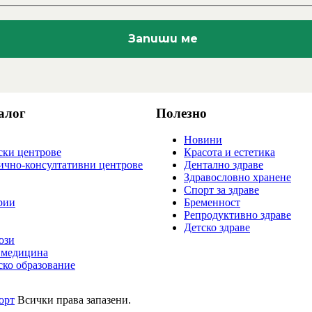
алог
Полезно
Новини
ки центрове
Красота и естетика
ично-консултативни центрове
Дентално здраве
Здравословно хранене
Спорт за здраве
рии
Бременност
Репродуктивно здраве
Детско здраве
ози
 медицина
ко образование
орт
Всички права запазени.