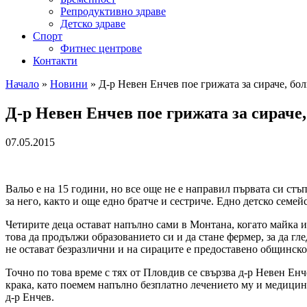
Репродуктивно здраве
Детско здраве
Спорт
Фитнес центрове
Контакти
Начало
»
Новини
»
Д-р Невен Енчев пое грижата за сираче, бо
Д-р Невен Енчев пое грижата за сираче
07.05.2015
Вальо е на 15 години, но все още не е направил първата си стъ
за него, както и още едно братче и сестриче. Едно детско семей
Четирите деца остават напълно сами в Монтана, когато майка им
това да продължи образованието си и да стане фермер, за да гл
не остават безразлични и на сираците е предоставено общинск
Точно по това време с тях от Пловдив се свързва д-р Невен Ен
крака, като поемем напълно безплатно лечението му и медицинс
д-р Енчев.