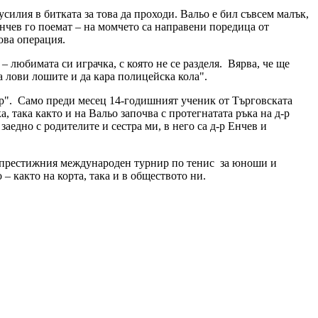
илия в битката за това да проходи. Вальо е бил съвсем малък,
Енчев го поемат – на момчето са направени поредица от
ова операция.
 любимата си играчка, с която не се разделя. Вярва, че ще
а лови лошите и да кара полицейска кола".
ор". Само преди месец 14-годишният ученик от Търговската
, така както и на Вальо започва с протегнатата ръка на д-р
заедно с родителите и сестра ми, в него са д-р Енчев и
 на престижния международен турнир по тенис за юноши и
– както на корта, така и в обществото ни.