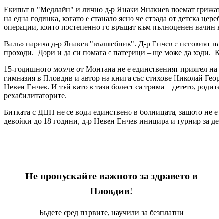
Екипът в "Медлайн" и лично д-р Янаки Янакиев поемат грижата 
на една годинка, когато е станало ясно че страда от детска це
операции, които постепенно го връщат към пълноценен начин 
Вальо нарича д-р Янакев "вълшебник". Д-р Енчев е неговият най
проходи. Дори и да си помага с патерици – ще може да ходи. Ко
15-годишното момче от Монтана не е единственият приятел на 
гимназия в Пловдив и автор на книга със стихове Николай Георги
Невен Енчев. И тъй като в тази болест са трима – детето, родит
рехабилитаторите.
Битката с ДЦП не се води единствено в болницата, защото не е
девойки до 18 години, д-р Невен Енчев иницира и турнир за дец
Не пропускайте важното за здравето в
Пловдив!
Бъдете сред първите, научили за безплатни