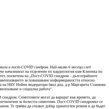
звили и пост-COVID синдром. Най-малко 6 месеца след
чи началникът на отделение по кардиология към Клиника по
итет, посветена на „Пост-COVID синдром – дълготрайните
равеопазването за повишаване информираността относно
а на НБУ. Нейни модератори бяха доц. д-р Маргарита Станкова
веопазване и социална работа“.
 синдром. Симптомите могат да варират във времето, да
ат нетипични за болестта симптоми. Пост-COVID синдромът се
ния. Те трябва да спазват добър хранителен режим и да бъдат