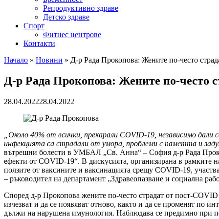
Репродуктивно здраве
Детско здраве
Спорт
Фитнес центрове
Контакти
Начало
»
Новини
»
Д-р Рада Прокопова: Жените по-често стра
Д-р Рада Прокопова: Жените по-често 
28.04.2022
28.04.2022
„Около 40% от всички, прекарали COVID-19, независимо дали с
инфекцията са страдали от умора, проблеми с паметта и задух
вътрешни болести в УМБАЛ „Св. Анна“ – София д-р Рада Проко
ефекти от COVID-19“. В дискусията, организирана в рамките 
ползите от ваксините и ваксинацията срещу COVID-19, участва
– ръководител на департамент „Здравеопазване и социална рабо
Според д-р Прокопова жените по-често страдат от пост-COVID
изчезват и да се появяват отново, както и да се променят по 
дължи на нарушена имунология. Наблюдава се предимно при по-