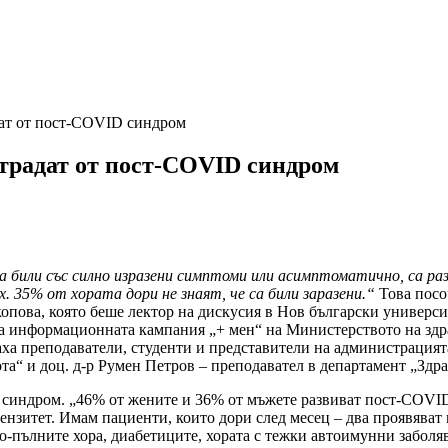
дат от пост-COVID синдром
страдат от пост-COVID синдром
а били със силно изразени симптоми или асимптоматично, са ра
. 35% от хората дори не знаят, че са били заразени.“
Това посо
пова, която беше лектор на дискусия в Нов български универс
на информационната кампания „+ мен“ на Министерството на зд
ха преподаватели, студенти и представители на администрацият
та“ и доц. д-р Румен Петров – преподавател в департамент „Здра
 синдром. „46% от жените и 36% от мъжете развиват пост-COVID
интензитет. Имам пациенти, които дори след месец – два проявяв
пълните хора, диабетиците, хората с тежки автоимунни заболява