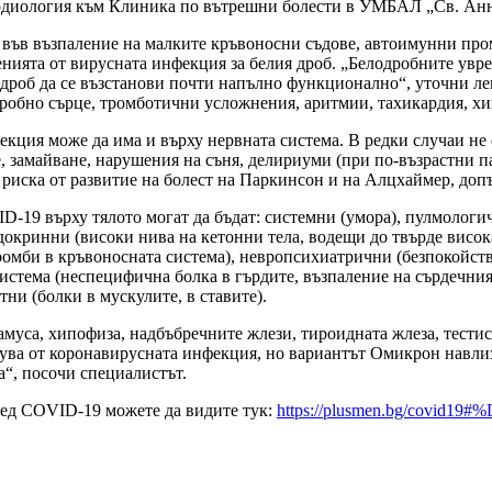
ардиология към Клиника по вътрешни болести в УМБАЛ „Св. Анн
 във възпаление на малките кръвоносни съдове, автоимунни пром
нията от вирусната инфекция за белия дроб. „Белодробните увре
т дроб да се възстанови почти напълно функционално“, уточни ле
дробно сърце, тромботични усложнения, аритмии, тахикардия, х
кция може да има и върху нервната система. В редки случаи не е
 замайване, нарушения на съня, делириуми (при по-възрастни п
иска от развитие на болест на Паркинсон и на Алцхаймер, допъ
-19 върху тялото могат да бъдат: системни (умора), пулмологи
ндокринни (високи нива на кетонни тела, водещи до твърде висок
ромби в кръвоносната система), невропсихиатрични (безпокойств
 система (неспецифична болка в гърдите, възпаление на сърдечни
ни (болки в мускулите, в ставите).
муса, хипофиза, надбъбречните жлези, тироидната жлеза, тестис
дува от коронавирусната инфекция, но вариантът Омикрон навлиз
а“, посочи специалистът.
лед COVID-19 можете да видите тук:
https://plusmen.bg/cov