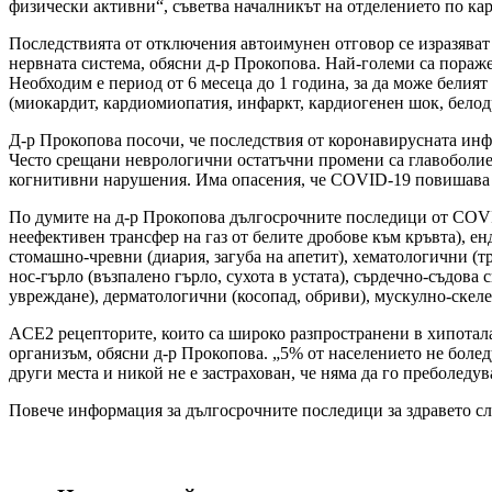
физически активни“, съветва началникът на отделението по к
Последствията от отключения автоимунен отговор се изразяват
нервната система, обясни д-р Прокопова. Най-големи са пораже
Необходим е период от 6 месеца до 1 година, за да може белия
(миокардит, кардиомиопатия, инфаркт, кардиогенен шок, бело
Д-р Прокопова посочи, че последствия от коронавирусната инфе
Често срещани неврологични остатъчни промени са главоболие,
когнитивни нарушения. Има опасения, че COVID-19 повишава р
По думите на д-р Прокопова дългосрочните последици от COVID
неефективен трансфер на газ от белите дробове към кръвта), е
стомашно-чревни (диария, загуба на апетит), хематологични (т
нос-гърло (възпалено гърло, сухота в устата), сърдечно-съдова
увреждане), дерматологични (косопад, обриви), мускулно-скелет
ACE2 рецепторите, които са широко разпространени в хипотала
организъм, обясни д-р Прокопова. „5% от населението не боле
други места и никой не е застрахован, че няма да го преболедув
Повече информация за дългосрочните последици за здравето с