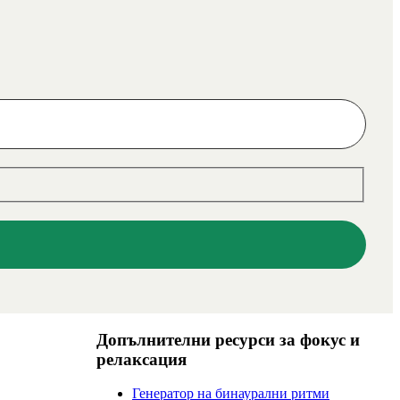
Допълнителни ресурси за фокус и
релаксация
Генератор на бинаурални ритми