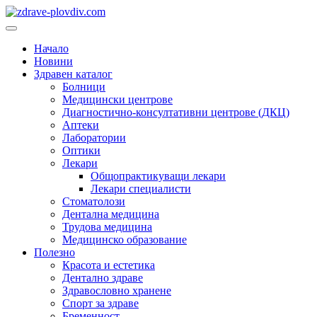
Преминете
към
Основно
съдържанието
меню
Начало
Новини
Здравен каталог
Болници
Медицински центрове
Диагностично-консултативни центрове (ДКЦ)
Аптеки
Лаборатории
Оптики
Лекари
Общопрактикуващи лекари
Лекари специалисти
Стоматолози
Дентална медицина
Трудова медицина
Медицинско образование
Полезно
Красота и естетика
Дентално здраве
Здравословно хранене
Спорт за здраве
Бременност