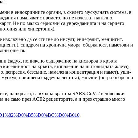
а“.
ени в ендокринните органи, в скелето-мускулната система, в
ждания намаляват с времето, но не изчезват напълно.
карят. Не по-малко сериозни са уврежданията и на сърцето
ипотония или хипертония).
 изключено да се стигне до инсулт, енцефалит, менингит.
ациенти), синдром на хронична умора, обърканост, паметови и
лни още тя.
чни (задух, понижено съдържание на кислород в кръвта,
а киселинност на кръвта, възпаление на щитовидната жлеза),
о, депресия, безсъние, намалена концентрация и памет), уши-
я мускул, повишена сърдечна честота), жлъчни (остро бъбречно
ите, панкреаса, са входна врата за SARS-CoV-2 в човешкия
а не само през ACE2 рецепторите, а и през страшно много
id19#%D1%82%D0%B5%D0%BC%D0%B010
.