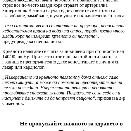
стрес все по-често млади хора страдат от артериална
хипертония. В много случаи единствените симптоми са
главоболие, замайване, шум в ушите и кръвотечение от носа.
„Тези симптоми често се отдават на преумора, недоспиване,
недостатъчен прием на вода или стрес, поради което много
млади хора не измерват кръвното си налягане“
,
предупреждава специалистът.
Кръвното налягане се счита за повишено при стойности над
140/90 mmHg. При често отчитане на стойности над тази
граница е препоръчително да се консултирате с личния си
лекар или кардиолог.
„Измерването на кръвното налягане у дома отнема само
няколко минути, а може да помогне за предотвратяване на
тежки последици. Навременната реакция и редовното
проследяване спасяват живот. Погрижете се за себе си и
насърчете близките си да направят същото“
, призовава д-р
Симеонов.
Не пропускайте важното за здравето в