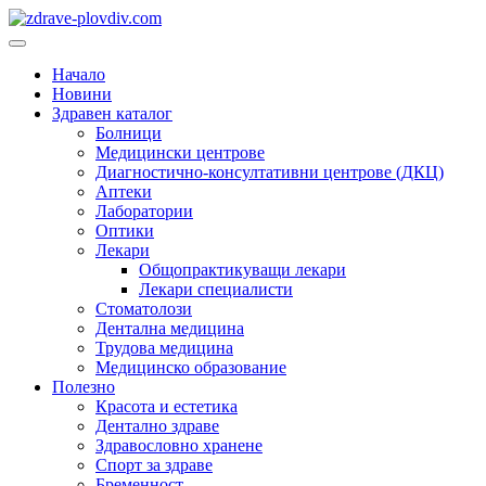
Преминете
към
Основно
съдържанието
меню
Начало
Новини
Здравен каталог
Болници
Медицински центрове
Диагностично-консултативни центрове (ДКЦ)
Аптеки
Лаборатории
Оптики
Лекари
Общопрактикуващи лекари
Лекари специалисти
Стоматолози
Дентална медицина
Трудова медицина
Медицинско образование
Полезно
Красота и естетика
Дентално здраве
Здравословно хранене
Спорт за здраве
Бременност