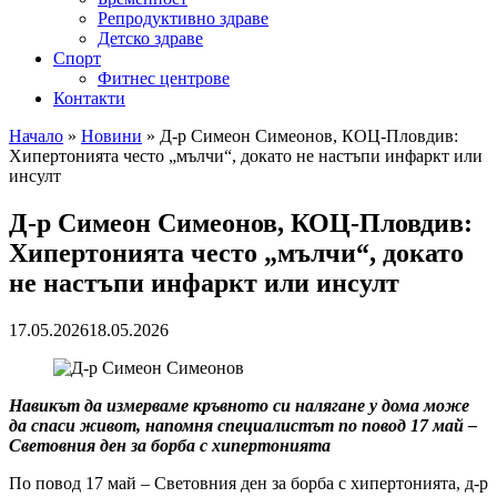
Репродуктивно здраве
Детско здраве
Спорт
Фитнес центрове
Контакти
Начало
»
Новини
»
Д-р Симеон Симеонов, КОЦ-Пловдив:
Хипертонията често „мълчи“, докато не настъпи инфаркт или
инсулт
Д-р Симеон Симеонов, КОЦ-Пловдив:
Хипертонията често „мълчи“, докато
не настъпи инфаркт или инсулт
17.05.2026
18.05.2026
Навикът да измерваме кръвното си налягане у дома може
да спаси живот, напомня специалистът по повод 17 май –
Световния ден за борба с хипертонията
По повод 17 май – Световния ден за борба с хипертонията, д-р