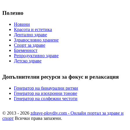
Полезно
Новини
Красота и естетика
Дентално здраве
Здравословно хранене
Спорт за здраве
Бременност
Репродуктивно здраве
Детско здраве
Допълнителни ресурси за фокус и релаксация
Генератор на бинаурални ритми
Генератор на изохронни тонове
Генератор на солфежни честоти
© 2013 - 2026
zdrave-plovdiv.com - Онлайн портал за здраве и
спорт
Всички права запазени.