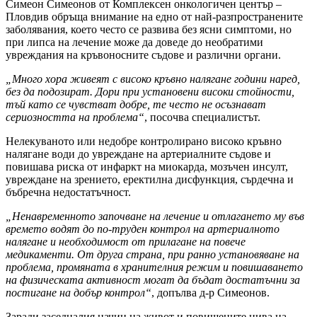
Симеон Симеонов от Комплексен онкологичен център –
Пловдив обръща внимание на едно от най-разпространените
заболявания, което често се развива без ясни симптоми, но
при липса на лечение може да доведе до необратими
увреждания на кръвоносните съдове и различни органи.
„Много хора живеят с високо кръвно налягане години наред,
без да подозират. Дори при установени високи стойности,
тъй като се чувстват добре, те често не осъзнават
сериозността на проблема“
, посочва специалистът.
Нелекуваното или недобре контролирано високо кръвно
налягане води до увреждане на артериалните съдове и
повишава риска от инфаркт на миокарда, мозъчен инсулт,
увреждане на зрението, еректилна дисфункция, сърдечна и
бъбречна недостатъчност.
„Ненавременното започване на лечение и отлагането му във
времето водят до по-труден контрол на артериалното
налягане и необходимост от прилагане на повече
медикаменти. От друга страна, при ранно установяване на
проблема, промяната в хранителния режим и повишаването
на физическата активност могат да бъдат достатъчни за
постигане на добър контрол“
, допълва д-р Симеонов.
Заради заседналия начин на живот и повишените нива на