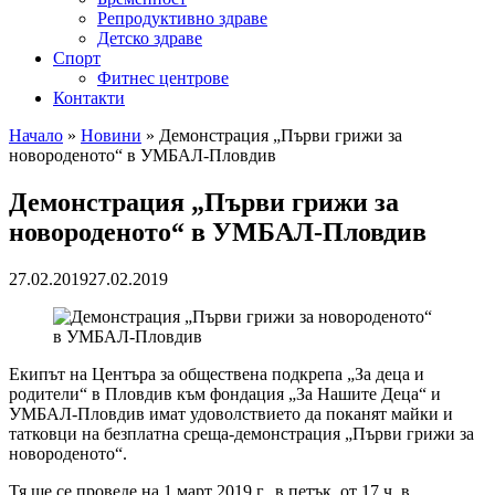
Репродуктивно здраве
Детско здраве
Спорт
Фитнес центрове
Контакти
Начало
»
Новини
»
Демонстрация „Първи грижи за
новороденото“ в УМБАЛ-Пловдив
Демонстрация „Първи грижи за
новороденото“ в УМБАЛ-Пловдив
27.02.2019
27.02.2019
Екипът на Центъра за обществена подкрепа „За деца и
родители“ в Пловдив към фондация „За Нашите Деца“ и
УМБАЛ-Пловдив имат удоволствието да поканят майки и
татковци на безплатна среща-демонстрация „Първи грижи за
новороденото“.
Тя ще се проведе на 1 март 2019 г., в петък, от 17 ч. в