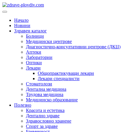
Преминете
към
Основно
съдържанието
меню
Начало
Новини
Здравен каталог
Болници
Медицински центрове
Диагностично-консултативни центрове (ДКЦ)
Аптеки
Лаборатории
Оптики
Лекари
Общопрактикуващи лекари
Лекари специалисти
Стоматолози
Дентална медицина
Трудова медицина
Медицинско образование
Полезно
Красота и естетика
Дентално здраве
Здравословно хранене
Спорт за здраве
Бременност