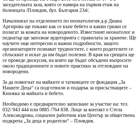
заседателната зала, която се намира на първия етаж на
болницата /Пловдив, бул. България 234/.
Началникът на отделението по неонатология д-р Диана
Аргирова ще покаже как се къпе бебето и какви грижи се
полагат за кожата на новороденото. Известният неонатолог и
педиатър ще запознае аудиторията с правилата за хранене. Ще
научите още интересни и важни подробности, защото
организаторите познават трудностите, с които родителите се
сблъскват и искат да им бъдат полезни. В края на срещата ще
се проведе дискусия, на която ще бъдат обсъдени въпросите
около традиционните и новите практики за отглеждане на
новородени.
За да помогнат на майките и татковците от фондация „За
Нашите Деца“ са подготвили и подарък за присъстващите –
Книжка за майката и бебето.
Необходимо е предварително записване за участие на: тел.
032/ 943 444 или 0885 /764 838. Лице за контакт е Стела
Александрова, социален работник към Център за обществена
подкрепа „За деца и родители“ – Пловдив.