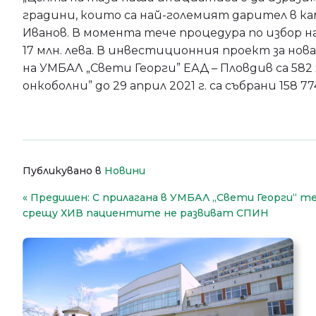
градини, които са най-големият дарител в кам
Иванов. В момента тече процедура по избор на
17 млн. лева. В инвестиционния проект за н
на УМБАЛ „Свети Георги” ЕАД – Пловдив са 582
онкоболни” до 29 април 2021 г. са събрани 158 77
Публикувано в
Новини
Навигация
Предишен:
С прилагана в УМБАЛ „Свети Георги“ т
срещу ХИВ пациентите не развиват СПИН