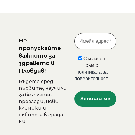
Не
пропускайте
важното за
Съгласен
здравето в
съм с
Пловдив!
политиката за
поверителност
.
Бъдете сред
първите, научили
за безплатни
прегледи, нови
клиники и
събития в града
ни.