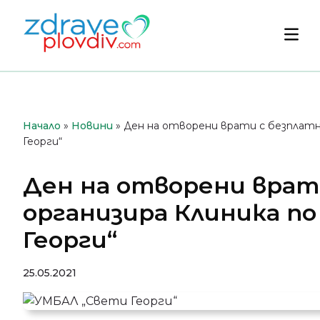
Преминете
към
Осн
съдържанието
мен
Начало
»
Новини
»
Ден на отворени врати с безплатн
Георги“
Ден на отворени врати
организира Клиника п
Георги“
25.05.2021