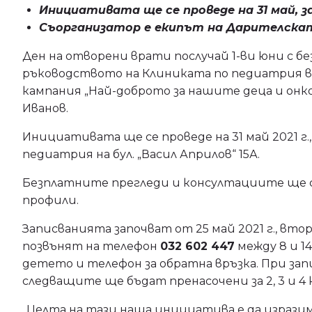
Инициативата ще се проведе на 31 май, з
Съорганизатор е екипът на Дарителскат
Ден на отворени врати послучай 1-ви юни с б
ръководството на Клиниката по педиатрия в
кампания „Най-доброто за нашите деца и онко
Иванов.
Инициативата ще се проведе на 31 май 2021 г.
педиатрия на бул. „Васил Априлов“ 15А.
Безплатните прегледи и консултациите ще 
профили.
Записванията започват от 25 май 2021 г., вт
позвънят на телефон
032 602
4
47
между 8 и 1
детето и телефон за обратна връзка. При зап
следващите ще бъдат пренасочени за 2, 3 и 4 
„Целта на тази наша инициатива е да израз