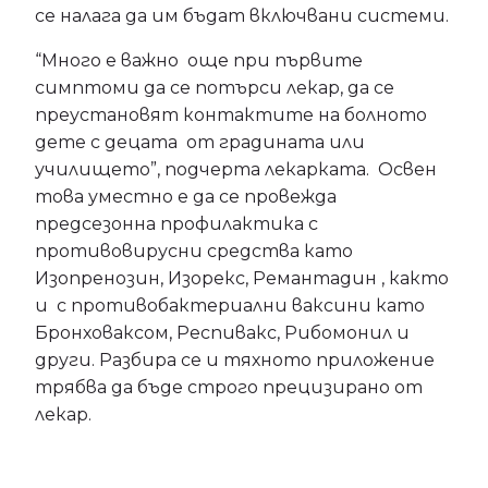
се налага да им бъдат включвани системи.
“Много е важно още при първите
симптоми да се потърси лекар, да се
преустановят контактите на болното
дете с децата от градината или
училището”, подчерта лекарката. Освен
това уместно е да се провежда
предсезонна профилактика с
противовирусни средства като
Изопренозин, Изорекс, Ремантадин , както
и с противобактериални ваксини като
Бронховаксом, Респивакс, Рибомонил и
други. Разбира се и тяхното приложение
трябва да бъде строго прецизирано от
лекар.