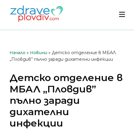
Преминете
към
Осн
съдържанието
мен
Начало
»
Новини
»
Детско отделение в МБАЛ
„Пловдив” пълно заради дихателни инфекции
Детско отделение в
МБАЛ „Пловдив”
пълно заради
дихателни
инфекции