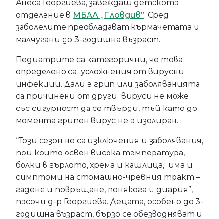
Анеса Георгиева, завеждащ детското
отделение в
МБАЛ „Пловдив”
. Сред
заболелите преобладават кърмачетата и
малчугани до 3-годишна възраст.
Педиатрите са категорични, че това
определено са усложнения от вирусни
инфекции. Дали е грип или заболяванията
са причинени от други вируси не може
със сигурност да се твърди, тъй като до
момента грипен вирус не е изолиран.
“Този сезон не са изключения и заболявания,
при които освен висока температура,
болки в гърлото, хрема и кашлица, има и
симптоми на стомашно-чревния тракт –
гадене и повръщане, понякога и диария”,
посочи д-р Георгиева. Децата, особено до 3-
годишна възраст, бързо се обезводняват и