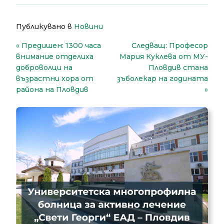
Публикувано в
Новини
Навигация
Предишен:
1300 часа
Следващ:
Професор
внимание отделиха
Мария Куклева от МУ-
доброволци на
Пловдив стана
възрастни хора от
зъболекар на годината
района на Пловдив