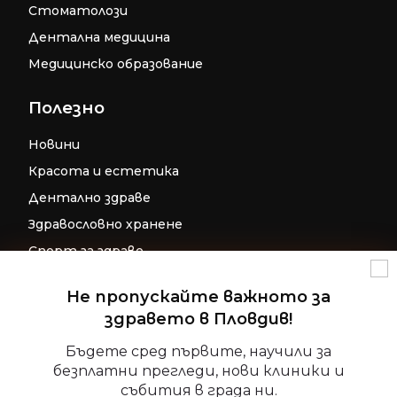
Стоматолози
Дентална медицина
Медицинско образование
Полезно
Новини
Красота и естетика
Дентално здраве
Здравословно хранене
Спорт за здраве
Бременност
Не пропускайте важното за
Репродуктивно здраве
здравето в Пловдив!
Управление на съгласие
Детско здраве
Бъдете сред първите, научили за
За да осигурим най-добрите изживявания, ние използваме
безплатни прегледи, нови клиники и
Допълнителни ресурси за фокус и
технологии като бисквитки за съхраняване и/или достъп
събития в града ни.