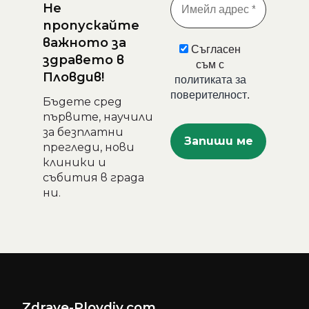
Не
пропускайте
важното за
Съгласен
здравето в
съм с
Пловдив!
политиката за
поверителност
.
Бъдете сред
първите, научили
за безплатни
прегледи, нови
клиники и
събития в града
ни.
Zdrave-Plovdiv.com