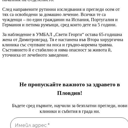
След направените рутинни изследвания и прегледи осем от
тях са освободени за домашно лечение. Всички те са
чужденци – по един гражданин на Испания, Португалия и
Германия и петима румънци, сред които дете на 5 години.
За наблюдение в УМБАЛ „Свети Георги“ остава 65-годишна
жена от Димитровград. Тя е настанена във Втора хирургична
клиника със счупване на носа и гръдно-коремна травма.
Състоянието й е стабилно и няма опасност за живота й,
уточниха от лечебното заведение.
Не пропускайте важното за здравето в
Пловдив!
Бъдете сред първите, научили за безплатни прегледи, нови
клиники и събития в града ни.