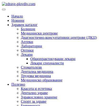
Преминете
към
Основно
съдържанието
меню
Начало
Новини
Здравен каталог
Болници
Медицински центрове
Диагностично-консултативни центрове (ДКЦ)
Аптеки
Лаборатории
Оптики
Лекари
Общопрактикуващи лекари
Лекари специалисти
Стоматолози
Дентална медицина
Трудова медицина
Медицинско образование
Полезно
Красота и естетика
Дентално здраве
Здравословно хранене
Спорт за здраве
Бременност