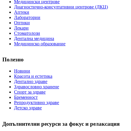
Медицински центрове
Диагностично-консултативни центрове (ДКЦ)
Аптеки
Лаборатории
Оптики
Лекари
Стоматолози
Дентална медицина
Медицинско образование
Полезно
Новини
Красота и естетика
Дентално здраве
Здравословно хранене
Спорт за здраве
Бременност
Репродуктивно здраве
Детско здраве
Допълнителни ресурси за фокус и релаксация