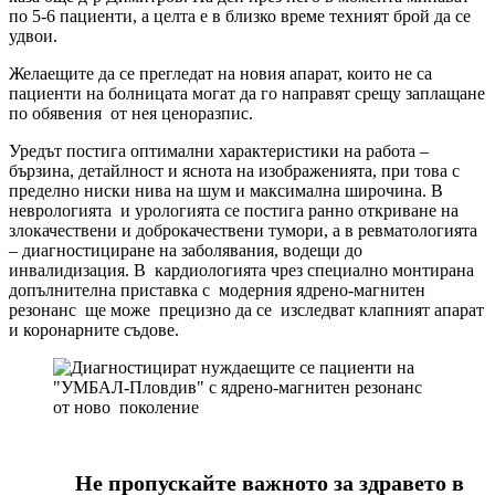
по 5-6 пациенти, а целта е в близко време техният брой да се
удвои.
Желаещите да се прегледат на новия апарат, които не са
пациенти на болницата могат да го направят срещу заплащане
по обявения от нея ценоразпис.
Уредът постига оптимални характеристики на работа –
бързина, детайлност и яснота на изображенията, при това с
пределно ниски нива на шум и максимална широчина. В
неврологията и урологията се постига ранно откриване на
злокачествени и доброкачествени тумори, а в ревматологията
– диагностициране на заболявания, водещи до
инвалидизация. В кардиологията чрез специално монтирана
допълнителна приставка с модерния ядрено-магнитен
резонанс ще може прецизно да се изследват клапният апарат
и коронарните съдовe.
Не пропускайте важното за здравето в