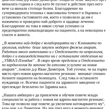
миналата година и след като бе пуснат в действие през него
вече са минали стотици болни. Благодарение на
супермодерната техника с максимална точност и бързина е
установено състоянието им, което е позволило да им е
назначено и проведено най-доброто и щадящо лечение.
Благодарение на това в някои случаи успешно са
предотвратени инвалидизации на пациенти, а на неколцина е
спасен и живота.
„В момента най-добра е колаборацията ни с Клиниката по
урология, където беше закупен модерен фюжън апарат.
Работим много интензивно и с Отделението по неврология,
добро е и взаимодействието ни с останалите отделения на
„УМБАЛ-Пловдив“ . В скоро време предстои и Отделението
по кардиология да започне да използва услугите на новия
апарат“
, поясни д-р Иван Димитров. Той уточни, че на първо
място през новия ядрено-магнитен резонанс минават спешно
болните пациенти на болницата. След това и останалите
нуждаещи се. Всички пациенти на здравното заведение се
преглеждат безплатно по Здравна каса.
„Нашата амбиция е да привлечем и обучим повече млади
специалисти за работа с новия ни ядрено-магнитен резонанс.
Това ще позволи още повече да увеличим натоварването му“,
каза още д-р Димитров. На ден през него в момента минават