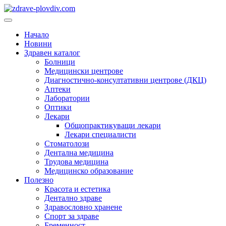
Преминете
към
Основно
съдържанието
меню
Начало
Новини
Здравен каталог
Болници
Медицински центрове
Диагностично-консултативни центрове (ДКЦ)
Аптеки
Лаборатории
Оптики
Лекари
Общопрактикуващи лекари
Лекари специалисти
Стоматолози
Дентална медицина
Трудова медицина
Медицинско образование
Полезно
Красота и естетика
Дентално здраве
Здравословно хранене
Спорт за здраве
Бременност