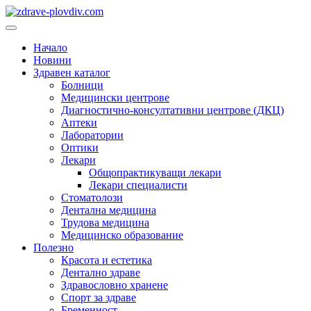
Преминете
към
Основно
съдържанието
меню
Начало
Новини
Здравен каталог
Болници
Медицински центрове
Диагностично-консултативни центрове (ДКЦ)
Аптеки
Лаборатории
Оптики
Лекари
Общопрактикуващи лекари
Лекари специалисти
Стоматолози
Дентална медицина
Трудова медицина
Медицинско образование
Полезно
Красота и естетика
Дентално здраве
Здравословно хранене
Спорт за здраве
Бременност