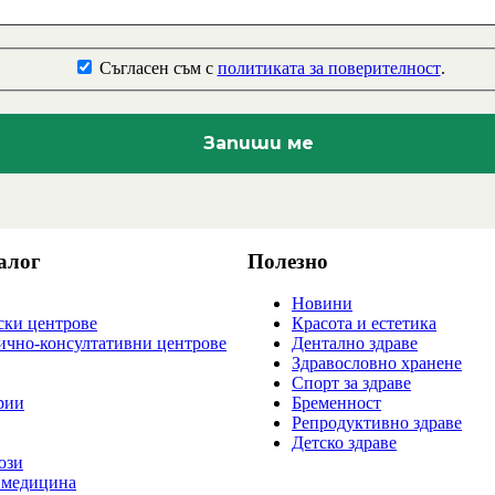
Съгласен съм с
политиката за поверителност
.
алог
Полезно
Новини
ки центрове
Красота и естетика
ично-консултативни центрове
Дентално здраве
Здравословно хранене
Спорт за здраве
рии
Бременност
Репродуктивно здраве
Детско здраве
ози
 медицина