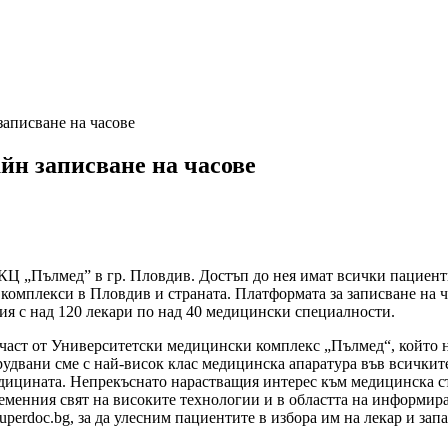
записване на часове
йн записване на часове
КЦ „Пълмед” в гр. Пловдив. Достъп до нея имат всички пациенти,
комплекси в Пловдив и страната. Платформата за записване на ч
ция с над 120 лекари по над 40 медицински специалности.
част от Университетски медицински комплекс „Пълмед“, който н
удвани сме с най-висок клас медицинска апаратура във всичките
едицината. Непрекъснато нарастващия интерес към медицинска с
еменния свят на високите технологии и в областта на информир
perdoc.bg, за да улесним пациентите в избора им на лекар и зап