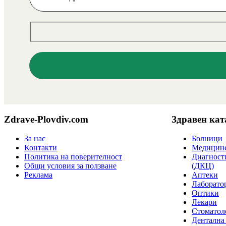
Zdrave-Plovdiv.com
Здравен кат
За нас
Болници
Контакти
Медицинс
Политика на поверителност
Диагност
Общи условия за ползване
(ДКЦ)
Реклама
Аптеки
Лаборато
Оптики
Лекари
Стоматол
Дентална