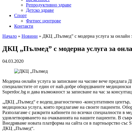
Репродуктивно здраве
Детско здраве
Спорт
Фитнес центрове
Контакти
Начало
»
Новини
»
ДКЦ „Пълмед” с модерна услуга за онлайн 
ДКЦ „Пълмед” с модерна услуга за онла
04.03.2020
Модерна онлайн услуга за записване на часове вече предлага Д
специалистите от един от най-добре оборудваните медицински 
Superdoc.bg и дава възможност за записване на час за консулта
„ДКЦ „Пълмед“ е водещ диагностично -консултативен център, 
медицинска услуга, която предлагаме на своите пациенти. Обор
Разполагаме с разкрити кабинети по всички специалности в м
удовлетворяването на очакванията на нашите пациенти. В съвр
Внедряваме новата платформа на сайта си в партньорство със Su
ДКЦ „Пълмед“.