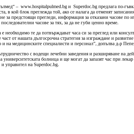
ълмед“ – www.hospitalpulmed.bg и Superdoc.bg предлага по-гъвк
а, в кой блок преглежда той, ако се налага да отменят записания
е за предстоящи прегледи, информация за отказани часове по им
последователни часове за тях, за да не губи ценно време.
 е необходимо те да потвърждават часа си за преглед или консул
е част от нашата дългосрочна стратегия за изграждане и развит
о и на медицинските специалисти и персонал”, допълва д-р Пепе
ътрудничество с водещи лечебни заведения и разширяване на дейн
университетската болница и ще могат да запазят час при лекар о
 и управител на Superdoc.bg.