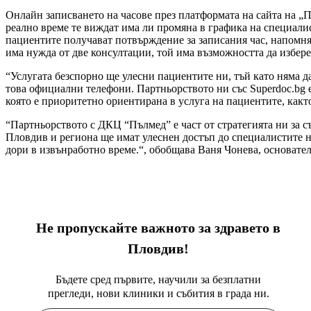
Онлайн записването на часове през платформата на сайта на „П
реално време те виждат има ли промяна в графика на специалист
пациентите получават потвърждение за записания час, напомнян
има нужда от две консултации, той има възможността да избере 
“Услугата безспорно ще улесни пациентите ни, тъй като няма да
това официални телефони. Партньорството ни със Superdoc.bg 
която е приоритетно ориентирана в услуга на пациентите, какт
“Партньорството с ДКЦ “Пълмед” е част от стратегията ни за с
Пловдив и региона ще имат улеснен достъп до специалистите на 
дори в извънработно време.“, обобщава Ваня Чонева, основател
Не пропускайте важното за здравето в
Пловдив!
Бъдете сред първите, научили за безплатни
прегледи, нови клиники и събития в града ни.