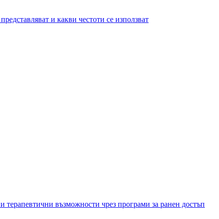
представляват и какви честоти се използват
и терапевтични възможности чрез програми за ранен достъп