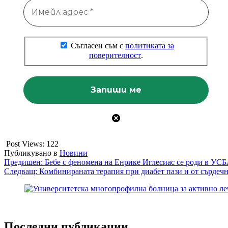
Съгласен съм с
политиката за
поверителност
.
Post Views:
122
Публикувано в
Новини
Навигация
Предишен:
Бебе с феномена на Енрике Иглесиас се роди в У
Следващ:
Комбинираната терапия при диабет пази и от сърдеч
Последни публикации