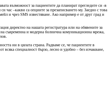
авата възможност за пациентите да планират прегледите си -в
 си час –какви са опциите за презаписването му. Заедно с това
ейл и чрез SMS известяване. Ако например е от друг град и
тация директно на нашата регистратура или на обявените за
ие на съвременна и модерна болнична комуникационна мрежа,
лов.
остта ни в цялата страна. Радваме се, че пациентите в
т всяка специалност бързо, лесно и удобно – без изчакване,