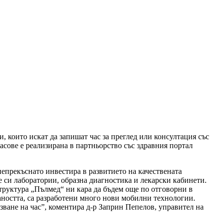
 които искат да запишат час за преглед или консултация със
асове е реализирана в партньорство със здравния портал
епрекъснато инвестира в развитието на качествената
 си лаборатории, образна диагностика и лекарски кабинети.
труктура „Пълмед“ ни кара да бъдем още по отговорни в
аността, са разработени много нови мобилни технологии.
азване на час”, коментира д-р Заприн Пепелов, управител на