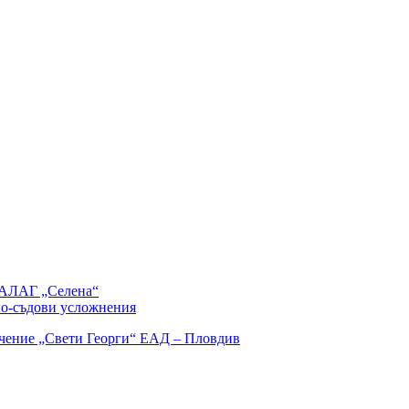
СБАЛАГ „Селена“
но-съдови усложнения