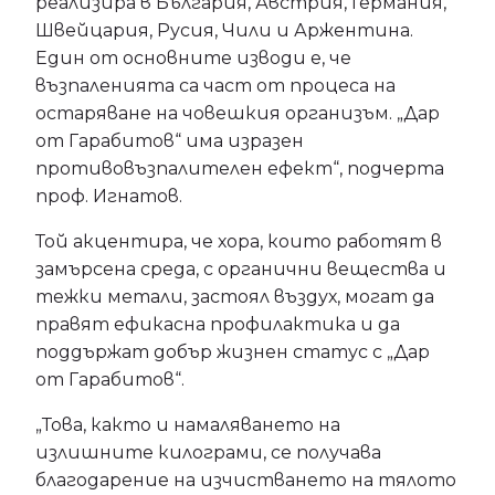
реализира в България, Австрия, Германия,
Швейцария, Русия, Чили и Аржентина.
Един от основните изводи е, че
възпаленията са част от процеса на
остаряване на човешкия организъм. „Дар
от Гарабитов“ има изразен
противовъзпалителен ефект“, подчерта
проф. Игнатов.
Той акцентира, че хора, които работят в
замърсена среда, с органични вещества и
тежки метали, застоял въздух, могат да
правят ефикасна профилактика и да
поддържат добър жизнен статус с „Дар
от Гарабитов“.
„Това, както и намаляването на
излишните килограми, се получава
благодарение на изчистването на тялото