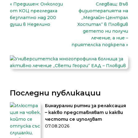
Навигация
Предишен:
Онколози
Следващ:
Във
от КОЦ прегледаха
физиотерапията на
безплатно над 200
„Медлайн-Централ
души в Неделино
Хоспитал“ в Пловдив
детето ни получи
лечение, а ние –
приятелска подкрепа
Последни публикации
Бинаурални ритми за релаксация
– какво представляват и какви
честоти се използват
07.08.2026