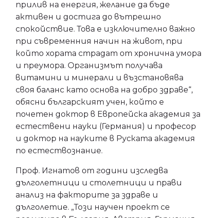
прилив на енергия, желание да бъде
активен и достига до вътрешно
спокойствие. Това е изключително важно
при съвременния начин на живот, при
който хората страдат от хронична умора
и преумора. Организмът получава
витамини и минерали и възстановява
своя баланс като основа на добро здраве“,
обясни българският учен, който е
почетен доктор в Европейска академия за
естествени науки (Германия) и професор
и доктор на науките в Руската академия
по естествознание.
Проф. Игнатов от години изследва
дълголетници и столетници и прави
анализ на факторите за здраве и
дълголетие. „Този научен проект се