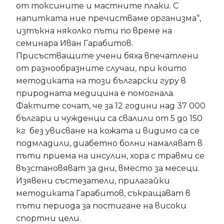
от токсините и мастните плаки. С
напитката ние пречистваме организма“,
изтъкна няколко пъти по време на
семинара Иван Гарабитов.
Присъстващите учени бяха впечатлени
от разнообразните случаи, при които
методиката на този български гуру в
природната медицина е помогнала.
Фактите сочат, че за 12 години над 37 000
българи и чужденци са свалили от 5 до 150
кг без увисване на кожата и видимо са се
подмладили, диабетно болни намаляват в
пъти приема на инсулин, хора с травми се
възстановяват за дни, вместо за месеци.
Изявени състезатели, прилагайки
методиката Гарабитов, съкращават в
пъти периода за постигане на високи
спортни цели.