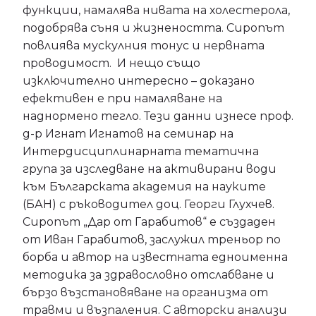
функции, намалява нивата на холестерола,
подобрява съня и жизнеността. Сиропът
повлиява мускулния тонус и нервната
проводимост. И нещо също
изключително интересно – доказано
ефективен е при намаляване на
наднормено тегло. Тези данни изнесе проф.
д-р Игнат Игнатов на семинар на
Интердисциплинарната тематична
група за изследване на активирани води
към Българската академия на науките
(БАН) с ръководител доц. Георги Глухчев.
Сиропът „Дар от Гарабитов“ е създаден
от Иван Гарабитов, заслужил треньор по
борба и автор на известната едноименна
методика за здравословно отслабване и
бързо възстановяване на организма от
травми и възпаления. С авторски анализи