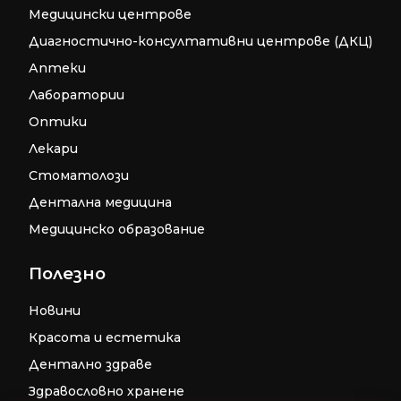
Медицински центрове
Диагностично-консултативни центрове (ДКЦ)
Аптеки
Лаборатории
Оптики
Лекари
Стоматолози
Дентална медицина
Медицинско образование
Полезно
Новини
Красота и естетика
Дентално здраве
Здравословно хранене