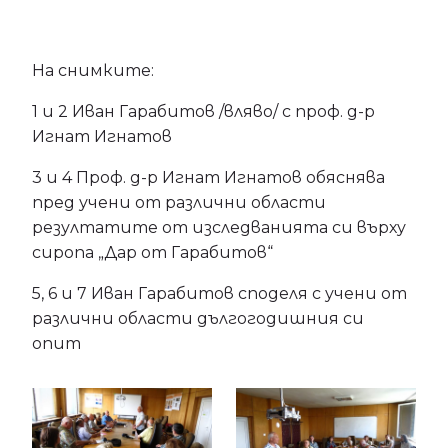
На снимките:
1 и 2 Иван Гарабитов /вляво/ с проф. д-р
Игнат Игнатов
3 и 4 Проф. д-р Игнат Игнатов обяснява
пред учени от различни области
резултатите от изследванията си върху
сиропа „Дар от Гарабитов“
5, 6 и 7 Иван Гарабитов споделя с учени от
различни области дългогодишния си
опит