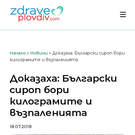
Преминете
към
Осн
съдържанието
мен
Начало
»
Новини
»
Доказаха: Български сироп бори
килограмите и възпаленията
Доказаха: Български
сироп бори
килограмите и
възпаленията
18.07.2018