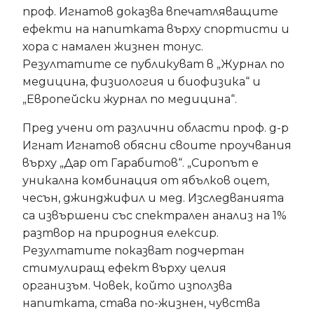
проф. Игнатов доказва впечатляващите
ефекти на напитката върху спортисти и
хора с намален жизнен тонус.
Резултатите се публикуват в „Журнал по
медицина, физиология и биофизика“ и
„Европейски журнал по медицина“.
Пред учени от различни области проф. д-р
Игнат Игнатов обясни своите проучвания
върху „Дар от Гарабитов“. „Сиропът е
уникална комбинация от ябълков оцет,
чесън, джинджифил и мед. Изследванията
са извършени със спектрален анализ на 1%
разтвор на природния елексир.
Резултатите показват подчертан
стимулиращ ефект върху целия
организъм. Човек, който използва
напитката, става по-жизнен, чувства