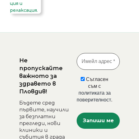
Не
пропускайте
важното за
Съгласен
здравето в
съм с
Пловдив!
политиката за
поверителност
.
Бъдете сред
първите, научили
за безплатни
прегледи, нови
клиники и
събития в града