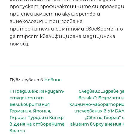
пропускат профилактичните си прегледи
при специалист по акушерство и
гинекология и при поява на
притеснителни симптоми своевременно
да търсят квалифицирана медицинска
помощ.
Публикувано в
Новини
Навигация
Предишен:
Кандидат-
Следващ:
„Здраве за
студенти от
всички”: Безплатни
Великобритания,
клинично-лабораторни
Германия, Япония,
изследвания в УМБАЛ
Гърция, Турция и Кипър
„Свети Георги“ с
в Деня на отворените
акцент върху анемия
врати