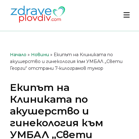
Преминете
към
Осн
съдържанието
мен
Начало
»
Новини
»
Екипът на Клиниката по
акушерство и гинекология към УМБАЛ „Свети
Георги“ отстрани 7-килограмов тумор
Екипът на
Клиниката по
акушерство и
гинекология към
УМБАЛ „Свети