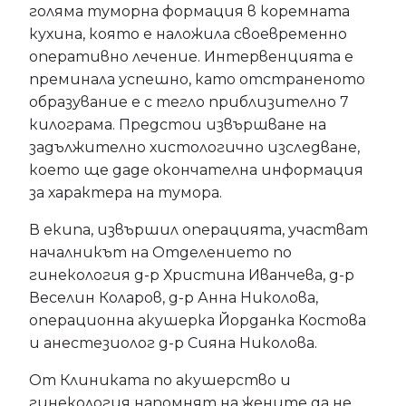
голяма туморна формация в коремната
кухина, която е наложила своевременно
оперативно лечение. Интервенцията е
преминала успешно, като отстраненото
образувание е с тегло приблизително 7
килограма. Предстои извършване на
задължително хистологично изследване,
което ще даде окончателна информация
за характера на тумора.
В екипа, извършил операцията, участват
началникът на Отделението по
гинекология д-р Христина Иванчева, д-р
Веселин Коларов, д-р Анна Николова,
операционна акушерка Йорданка Костова
и анестезиолог д-р Сияна Николова.
От Клиниката по акушерство и
гинекология напомнят на жените да не