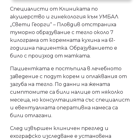
Специалисти от Клиниката по
акушерство и гинекология към УМБАЛ
„Свети Георги“ – Пловдив отстраниха
туморно образувание с тегло около 7
килограма от коремната кухина на 61-
годишна пациентка. Образуванието е
било с произход от матката.
Пациентката е постъпила в лечебното
заведение с подут корем и оплаквания от
загуба на тегло. По данни на жената
симптомите са били налице от няколко
месеца, но консултацията със специалист
и евентуалната оперативна намеса са
били отлагани.
След извършен клиничен преглед и
ехографско изследване е установена