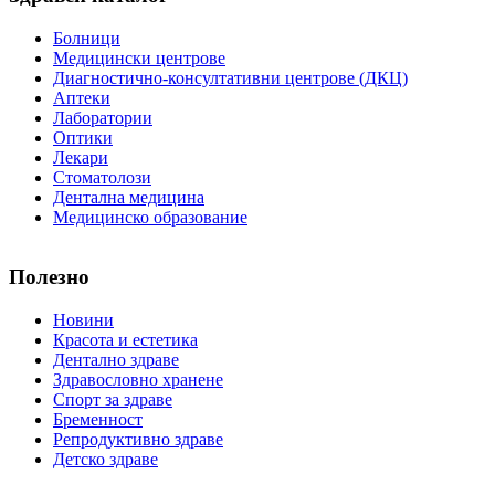
Болници
Медицински центрове
Диагностично-консултативни центрове (ДКЦ)
Аптеки
Лаборатории
Оптики
Лекари
Стоматолози
Дентална медицина
Медицинско образование
Полезно
Новини
Красота и естетика
Дентално здраве
Здравословно хранене
Спорт за здраве
Бременност
Репродуктивно здраве
Детско здраве