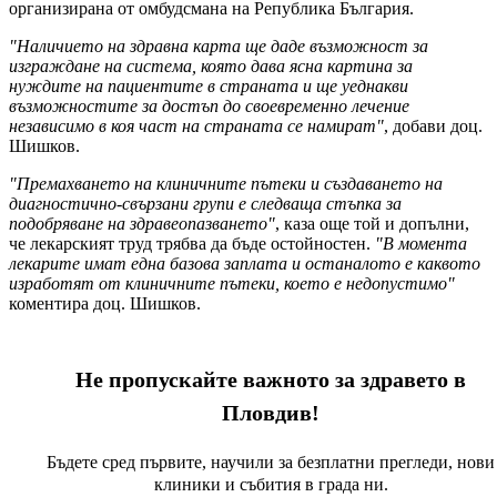
организирана от омбудсмана на Република България.
"Наличието на здравна карта ще даде възможност за
изграждане на система, която дава ясна картина за
нуждите на пациентите в страната и ще уеднакви
възможностите за достъп до своевременно лечение
независимо в коя част на страната се намират"
, добави доц.
Шишков.
"Премахването на клиничните пътеки и създаването на
диагностично-свързани групи е следваща стъпка за
подобряване на здравеопазването"
, каза още той и допълни,
че лекарският труд трябва да бъде остойностен.
"В момента
лекарите имат една базова заплата и останалото е каквото
изработят от клиничните пътеки, което е недопустимо"
коментира доц. Шишков.
Не пропускайте важното за здравето в
Пловдив!
Бъдете сред първите, научили за безплатни прегледи, нови
клиники и събития в града ни.