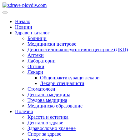
Преминете
към
Основно
съдържанието
меню
Начало
Новини
Здравен каталог
Болници
Медицински центрове
Диагностично-консултативни центрове (ДКЦ)
Аптеки
Лаборатории
Оптики
Лекари
Общопрактикуващи лекари
Лекари специалисти
Стоматолози
Дентална медицина
Трудова медицина
Медицинско образование
Полезно
Красота и естетика
Дентално здраве
Здравословно хранене
Спорт за здраве
Бременност