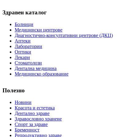
Здравен каталог
Болници
Медицински центрове
Диагностично-консултативни центрове (ДКЦ)
Аптеки
Лаборатории
Оптики
Лекари
Стоматолози
Дентална медицина
Медицинско образование
Полезно
Новини
Красота и естетика
Дентално здраве
Здравословно хранене
Спорт за здраве
Бременност
Репродуктивно здраве