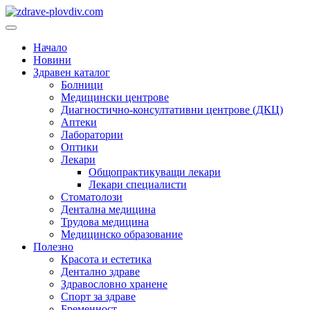
Преминете
към
Основно
съдържанието
меню
Начало
Новини
Здравен каталог
Болници
Медицински центрове
Диагностично-консултативни центрове (ДКЦ)
Аптеки
Лаборатории
Оптики
Лекари
Общопрактикуващи лекари
Лекари специалисти
Стоматолози
Дентална медицина
Трудова медицина
Медицинско образование
Полезно
Красота и естетика
Дентално здраве
Здравословно хранене
Спорт за здраве
Бременност