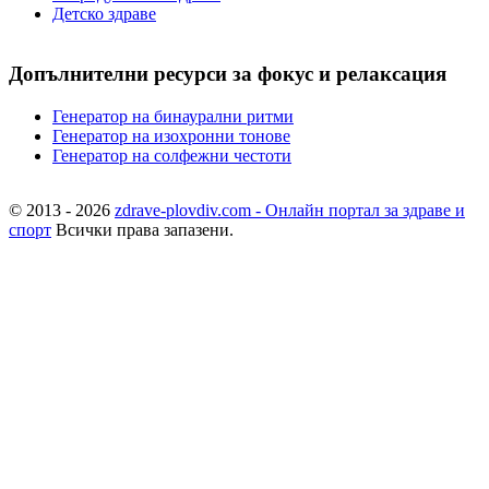
Детско здраве
Допълнителни ресурси за фокус и релаксация
Генератор на бинаурални ритми
Генератор на изохронни тонове
Генератор на солфежни честоти
© 2013 - 2026
zdrave-plovdiv.com - Онлайн портал за здраве и
спорт
Всички права запазени.