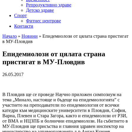
Репродуктивно здраве
Детско здраве
Спорт
Фитнес центрове
Контакти
Начало
»
Новини
»
Епидемиолози от цялата страна пристигат
в МУ-Пловдив
Епидемиолози от цялата страна
пристигат в МУ-Пловдив
26.05.2017
В Пловдив ще се проведе Научно приложен симпозиум на
тема „Минало, настояще и бъдеще на епидемиологията” с
участието на преподаватели по епидемиология от всички
катедри към медицинските университети в Пловдив, София,
Варна, Плевен и Стара Загора, както и епидемиолози от РЗИ,
от ВМА и НЦЗПБ и болнични епидемиолози. На събитието в
МУ-Пловдив ще присъства и главния здравен инспектор на
министерство на здравеопазването д-р Ангел Кунчев.