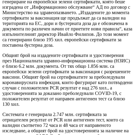
генериране на европейски зелени сертификати, която беше
изградена от „Информационно обслужване“ АД по договор с
Министерство на здравеопазването. „Издадените до момента
сертификати за ваксинация ще продължат да са валидни на
територията на ЕС, дори и бустерната доза да е обозначена в
документа по различен начин от приетите нови правила“, каза
изпълнителният директор Ивайло Филипов. До този момент
са генерирани близо 195 хил. европейски сертификати за
поставена бустерна доза.
Общият брой на издадените сертификати и удостоверения
през Националната здравно-информационна система (НЗИС)
е близо 6.2 млн. документа. От тях общо 1.856 млн. са
европейски зелени сертификати за ваксинация с разрешените
ваксини. Общият брой на сертификатите за преболедували
коронавирусната инфекция, които фигурират като потвърдени
случаи с положителен PCR резултат е над 276 хил., а
удостоверенията за доказано преболедували COVID-19, с
положителен резултат от направен антигенен тест са близо
130 хил.
Системата е генерирала 2.747 млн. сертификата за
отрицателен резултат от PCR или антигенен тест, които са
валидни съответно 72 часа и 48 часа от направеното
изследване, а общият брой на удостоверенията за наличие на