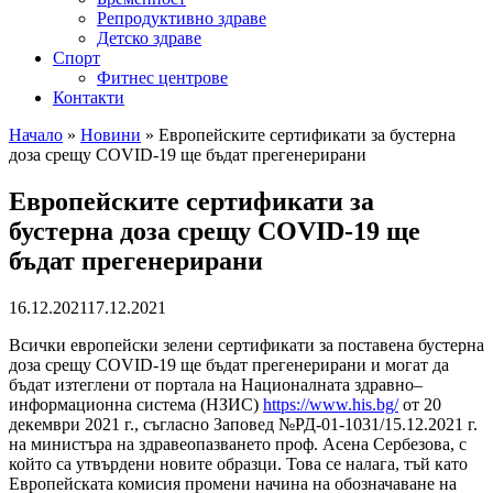
Репродуктивно здраве
Детско здраве
Спорт
Фитнес центрове
Контакти
Начало
»
Новини
»
Европейските сертификати за бустерна
доза срещу COVID-19 ще бъдат прегенерирани
Европейските сертификати за
бустерна доза срещу COVID-19 ще
бъдат прегенерирани
16.12.2021
17.12.2021
Всички европейски зeлени сертификати за поставена бустерна
доза срещу COVID-19 ще бъдат прегенерирани и могат да
бъдат изтеглени от портала на Националната здравно–
информационна система (НЗИС)
https://www.his.bg/
от 20
декември 2021 г., съгласно Заповед №РД-01-1031/15.12.2021 г.
на министъра на здравеопазването проф. Асена Сербезова, с
който са утвърдени новите образци. Това се налага, тъй като
Европейската комисия промени начина на обозначаване на