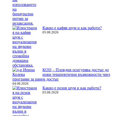
Какво е кафяв шум и как работи?
05.08.2026
КОЦ – Пловдив осигурява достъп до
нови терапевтични възможности чрез
програми за ранен достъп
04.08.2026
Какво е розов шум и как работи?
03.08.2026