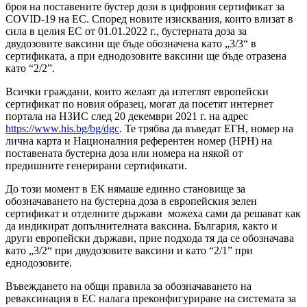
броя на поставените бустер дози в цифровия сертификат за
COVID-19 на ЕС. Според новите изисквания, които влизат в
сила в целия ЕС от 01.01.2022 г., бустерната доза за
двудозовите ваксини ще бъде обозначена като „3/3“ в
сертификата, а при еднодозовите ваксини ще бъде отразена
като “2/2”.
Всички граждани, които желаят да изтеглят европейски
сертификат по новия образец, могат да посетят интернет
портала на НЗИС след 20 декември 2021 г. на адрес
https://www.his.bg/bg/dgc
. Те трябва да въведат ЕГН, номер на
лична карта и Националния референтен номер (НРН) на
поставената бустерна доза или номера на някой от
предишните генерирани сертификати.
До този момент в ЕК нямаше единно становище за
обозначаването на бустерна доза в европейския зелен
сертификат и отделните държави можеха сами да решават как
да индикират допълнителната ваксина. България, както и
други европейски държави, прие подхода тя да се обозначава
като „3/2“ при двудозовите ваксини и като “2/1” при
еднодозовите.
Въвеждането на общи правила за обозначаването на
реваксинация в ЕС налага преконфигуриране на системата за