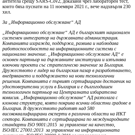
антитела срещу SARS-Cov2, доказани чрез лабораторен тест,
които бяха пуснати на 11 ноември 2021 г., вече надхвърля 230
хил.
За „Информационно обслужване“ АД
„Информационно обслужване“ АД е българският национален
системен интегратор на държавната администрация.
Компанията изгражда, поддържа, развива и наблюдава
работоспособността на информационните системи с
национално значение. „Информационно обслужване АД“ е
основен партньор на държавните институции и изпълнява
ключови проекти със стратегическо значение за България.
Дружеството е лидер на българския пазар в разработването,
внедряването и поддържането на нови технологични
решения. Компанията е първият сертифициран доставчик на
удостоверителни услуги в България и е дългогодишен
технологичен партньор на Централната избирателна
комисия. „Информационно обслужване“ АД разполага с
клонова структура, която покрива всички областни градове в
България. В дружеството работят над 580
висококвалифицирани експерти в различни области на ИКТ
сектора. Компанията е сертифицирана по международните
стандарти ISO 9001:2015 за управление на качество,
ISO/IEC 27001:2013 за управление на информационната