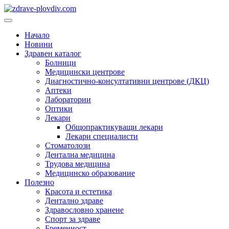
Преминете
към
Основно
съдържанието
меню
Начало
Новини
Здравен каталог
Болници
Медицински центрове
Диагностично-консултативни центрове (ДКЦ)
Аптеки
Лаборатории
Оптики
Лекари
Общопрактикуващи лекари
Лекари специалисти
Стоматолози
Дентална медицина
Трудова медицина
Медицинско образование
Полезно
Красота и естетика
Дентално здраве
Здравословно хранене
Спорт за здраве
Бременност