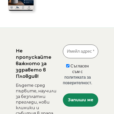
Не
пропускайте
важното за
Съгласен
здравето в
съм с
Пловдив!
политиката за
поверителност
.
Бъдете сред
първите, научили
за безплатни
прегледи, нови
клиники и
събития в града