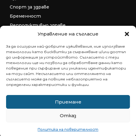
Спорт за здраве
Бременност
Не пропускайте важното за
Репродуктивно здраве
здравето в Пловдив!
Управление на съгласие
Детско здраве
Бъдете сред първите, научили за
За да осигурим най-добрите изживявания, ние използваме
безплатни прегледи, нови клиники и
Допълнителни ресурси за фокус и
технологии като бисквитки за съхраняване и/или достъп
събития в града ни.
релаксация
до информация за устройството. Съгласието с тези
технологии ще ни позволи да обработваме данни като
поведение при сърфиране или уникални идентификатори
Генератор на бинаурални ритми
на този сайт. Несъгласието или оттеглянето на
съгласието може да повлияе неблагоприятно на
Генератор на изохронни тонове
определени характеристики и функции.
Генератор на солфежни честоти
Съгласен съм с
политиката за
поверителност
.
Приемане
Отказ
© 2013 - 2026
zdrave-plovdiv.com - Онлайн портал за
здраве и спорт
Всички права запазени.
Политика на поверителност