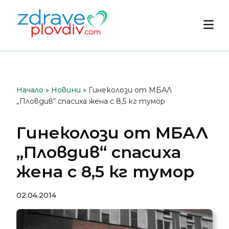
Преминете
към
Осн
съдържанието
мен
Начало
»
Новини
»
Гинеколози от МБАЛ
„Пловдив“ спасиха жена с 8,5 кг тумор
Гинеколози от МБАЛ
„Пловдив“ спасиха
жена с 8,5 кг тумор
02.04.2014