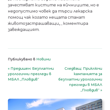
зачестяват кистите на яйчниците, но е
недопустимо човек да търси лекарска
помощ чак когато нещата станат
животозастрашаващи„ , коментира
завеждащият.
Публикувано в
Новини
Навигация
Предишен:
Безплатни
Следващ:
Приключи
урологични прегледи в
кампанията за
МБАЛ „Пловдив“
безплатни урологични
прегледи в МБАЛ
„Пловдив“