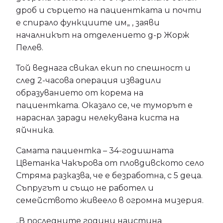
дроб и сърцето на пациентката и почти
е спирало функциите им„ , заяви
началникът на отделението д-р Жорж
Пелев.
Той веднага свикал екип по спешност и
след 2-часова операция извадили
образуванието от корема на
пациентката. Оказало се, че туморът е
нараснал заради нелекувана киста на
яйчника.
Самата пациентка – 34-годишната
Цветанка Чакърова от пловдивското село
Стряма разказва, че е безработна, с 5 деца.
Съпругът и също не работел и
семейството живеело в огромна мизерия.
„В последните години наистина