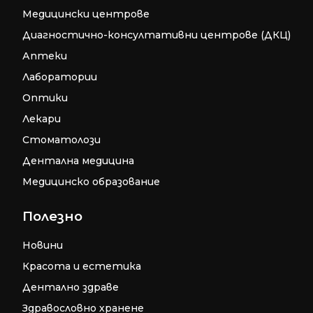
Медицински центрове
Диагностично-консултативни центрове (ДКЦ)
Аптеки
Лаборатории
Оптики
Лекари
Стоматолози
Дентална медицина
Медицинско образование
Полезно
Новини
Красота и естетика
Дентално здраве
Здравословно хранене