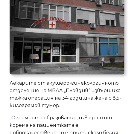
Лекарите от акушеро-гинекологичното
отделение на МБАЛ „Пловдив“ извършиха
тежка операция на 34-годишна жена с 8,5-
килограмов тумор.
„Огромното образование, извадено от
корема на пациентката е
доброкачествено. То е притискало белия