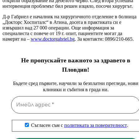
открили образувание на дебелото черво. След втора успешна
интервенция проблемът бил решен изцяло, посочи хирургът.
Д-р Габриел е началник на хирургичното отделение в болница
„Докторс Хоспиталс“ в Атина, досега в практиката си е
извършил над 27 000 операции. Още информация за
специалиста с повече от 19 г. опит, пациентите могат да
намерят на –
www.doctorgabriel.bg
. За контакти: 0896/210-665.
Не пропускайте важното за здравето в
Пловдив!
Бъдете сред първите, научили за безплатни прегледи, нови
клиники и събития в града ни.
Съгласен съм с
политиката за поверителност
.