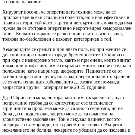
в начина на живот.
Хирургът посочи, че оперативната техника може да се
приложи във всеки стадий на болестта, но е най-ефективна в
първи и втори, тъй като в трети и четвърти е възможно да има
нужда да се отстрани оперативно некротизирал хемороидален
възел. Колкото по-рано се реши пациентът на тази стъпка,
толкова по-безболезнен е изходът, категоричен е той.
Хемороидите се срещат и при двата пола, но при жените се
диагностицира по-често заради бременностите. Открива се
при хора с наднормено тегло, както и при онези, които вдигат
тежко или професията им е свързана с много часове в седнало
положение, като например, шофьорите. Пациентите са от
всички възрастови групи, но заради нерационалното хранене
се отчита тенденция заболяването да засяга все по-млади
възрастови групи – оперират вече 20-25-годишни.
Д-р Габриел изтъкна, че хора, които имат кървене от ануса
непременно трябва да се консултират със специалист.
Причините за проблема може да са много сериозни, но не
бива да се подценяват, защото може да са симптом на
злокачествено заболяване. Той е лекувал пациент, когото
оперирал за хемороиди, но кървенето не спряло. Въпреки
нежеланието на болния, лекарите го убедили да се изследва и