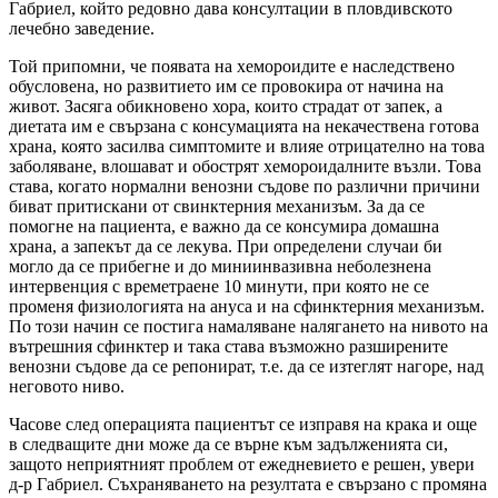
Габриел, който редовно дава консултации в пловдивското
лечебно заведение.
Той припомни, че появата на хемороидите е наследствено
обусловена, но развитието им се провокира от начина на
живот. Засяга обикновено хора, които страдат от запек, а
диетата им е свързана с консумацията на некачествена готова
храна, която засилва симптомите и влияе отрицателно на това
заболяване, влошават и обострят хемороидалните възли. Това
става, когато нормални венозни съдове по различни причини
биват притискани от свинктерния механизъм. За да се
помогне на пациента, е важно да се консумира домашна
храна, а запекът да се лекува. При определени случаи би
могло да се прибегне и до миниинвазивна неболезнена
интервенция с времетраене 10 минути, при която не се
променя физиологията на ануса и на сфинктерния механизъм.
По този начин се постига намаляване налягането на нивото на
вътрешния сфинктер и така става възможно разширените
венозни съдове да се репонират, т.е. да се изтеглят нагоре, над
неговото ниво.
Часове след операцията пациентът се изправя на крака и още
в следващите дни може да се върне към задълженията си,
защото неприятният проблем от ежедневието е решен, увери
д-р Габриел. Съхраняването на резултата е свързано с промяна