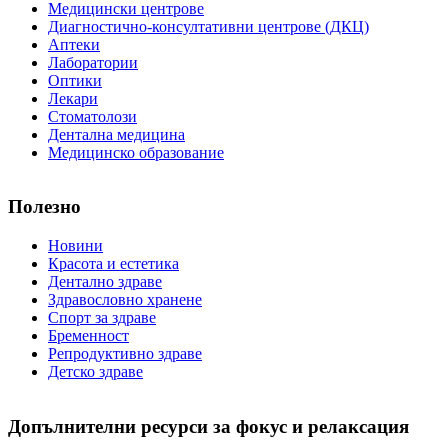
Медицински центрове
Диагностично-консултативни центрове (ДКЦ)
Аптеки
Лаборатории
Оптики
Лекари
Стоматолози
Дентална медицина
Медицинско образование
Полезно
Новини
Красота и естетика
Дентално здраве
Здравословно хранене
Спорт за здраве
Бременност
Репродуктивно здраве
Детско здраве
Допълнителни ресурси за фокус и релаксация