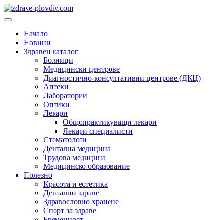
Преминете
към
Основно
съдържанието
меню
Начало
Новини
Здравен каталог
Болници
Медицински центрове
Диагностично-консултативни центрове (ДКЦ)
Аптеки
Лаборатории
Оптики
Лекари
Общопрактикуващи лекари
Лекари специалисти
Стоматолози
Дентална медицина
Трудова медицина
Медицинско образование
Полезно
Красота и естетика
Дентално здраве
Здравословно хранене
Спорт за здраве
Бременност