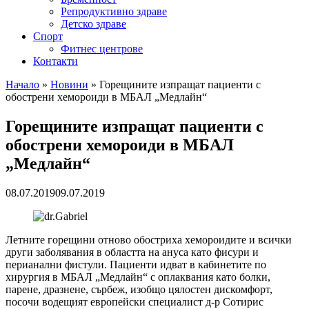
Репродуктивно здраве
Детско здраве
Спорт
Фитнес центрове
Контакти
Начало
»
Новини
»
Горещините изпращат пациенти с
обострени хемороиди в МБАЛ „Медлайн“
Горещините изпращат пациенти с
обострени хемороиди в МБАЛ
„Медлайн“
08.07.2019
09.07.2019
Летните горещини отново обостриха хемороидите и всички
други заболявания в областта на ануса като фисури и
перианални фистули. Пациенти идват в кабинетите по
хирургия в МБАЛ „Медлайн“ с оплаквания като болки,
парене, дразнене, сърбеж, изобщо цялостен дискомфорт,
посочи водещият европейски специалист д-р Сотирис