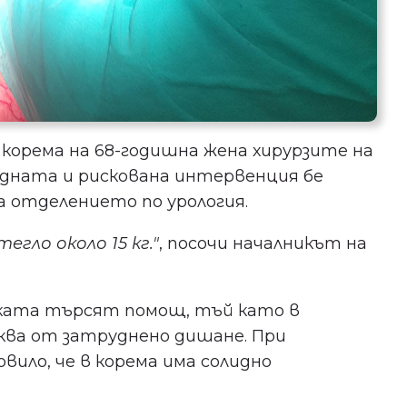
корема на 68-годишна жена хирурзите на
удната и рискована интервенция бе
а отделението по урология.
Не пропускайте важното
за здравето в Пловдив!
егло около 15 кг."
, посочи началникът на
Бъдете сред първите, научили за
безплатни прегледи, нови
ката търсят помощ, тъй като в
клиники и събития в града ни.
ква от затруднено дишане. При
вило, че в корема има солидно