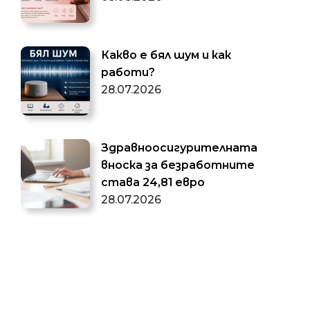
Какво е бял шум и как
работи?
28.07.2026
Здравноосигурителната
вноска за безработните
става 24,81 евро
28.07.2026