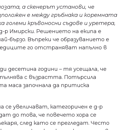
озата, а скенерът установи, че
Съгласен съм с
политиката
зположен е между гръбнака и коремната
за поверителност
.
ка големи кръвоносни съдове и уретера,
и д-р Имирски. Решението на екипа е
й-бързо. Въпреки че образуванието е
медиците го отстраняват напълно в
и десетина години – тя усещала, че
напълнява с възрастта. Потърсила
та маса започнала да притиска
а се увеличават, категоричен е д-р
дат до това, че повечето хора се
каря, след като се прегледат. Често