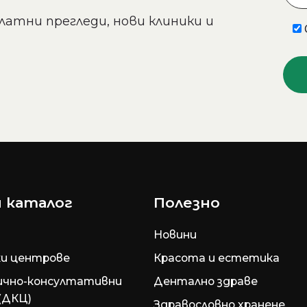
латни прегледи, нови клиники и
 каталог
Полезно
Новини
и центрове
Красота и естетика
ично-консултативни
Дентално здраве
(ДКЦ)
Здравословно хранене