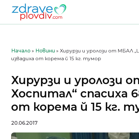
Преминете
към
съдържанието
Начало
»
Новини
»
Хирурзи и уролози от МБАЛ „
извадиха от корема й 15 кг. тумор
Хирурзи и уролози 
Хоспитал“ спасиха 6
от корема й 15 кг. 
20.06.2017