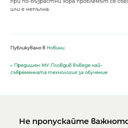
при по-възрастни хора проблемът се св
или е непълна.
Публикувано в
Новини
Навигация
Предишен:
МУ-Пловдив въведе най-
съвременната технология за обучение
Не пропускайте важното 