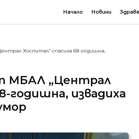
Начало
Новини
Здраве
Централ Хоспитал“ спасиха 68-годишна,
от МБАЛ „Централ
8-годишна, извадиха
тумор