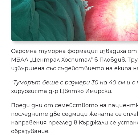
Огромна туморна формация извадиха от 
МБАЛ „Централ Хоспитал“ в Пловдив. Тр
извършена със съдействието на екипа н
"Туморът беше с размери 30 на 40 см и с т
хирургията д-р Цвятко Имирски.
Преди дни от семейството на пациент
последните две седмици жената се опла
направения преглед в Кърджали се устано
образувание.