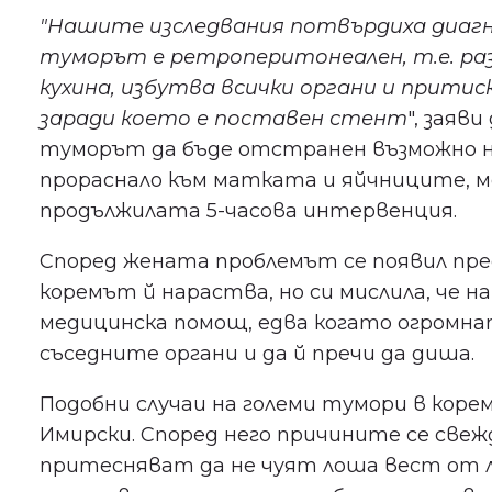
"Нашите изследвания потвърдиха диагн
туморът е ретроперитонеален, т.е. ра
кухина, избутва всички органи и притис
заради което е поставен стент
", заяв
туморът да бъде отстранен възможно на
прораснало към матката и яйчниците, 
продължилата 5-часова интервенция.
Според жената проблемът се появил пред
коремът й нараства, но си мислила, че 
медицинска помощ, едва когато огромна
съседните органи и да й пречи да диша.
Подобни случаи на големи тумори в корем
Имирски. Според него причините се свеж
притесняват да не чуят лоша вест от ле