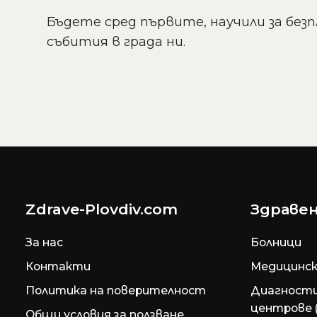
Бъдете сред първите, научили за безп
събития в града ни.
Zdrave-Plovdiv.com
Здравен
За нас
Болници
Контакти
Медицинск
Политика на поверителност
Диагност
центрове 
Общи условия за ползване