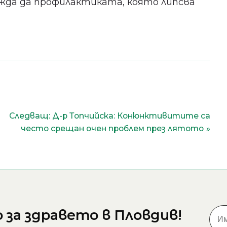
ежда да профилактиката, която липсва
Следващ:
Д-р Топчийска: Конюнктивитите са
често срещан очен проблем през лятото
за здравето в Пловдив!