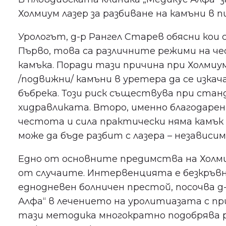
Холмиум лазер за разбиване на камъни в п
Урологът, д-р Рангел Старев обясни кои 
Първо, това са различните режими на ч
камъка. Поради тази причина при Холмиум
/подвижни/ камъни в уретера да се изкач
бъбрека. Този риск съществува при ста
хидравликата. Второ, именно благодарен
честота и сила практически няма камък 
може да бъде разбит с лазера – независи
Едно от основните предимства на Холмиу
от случаите. Интервенцията е безкръвна
еднодневен болничен престой, посочва д
Алфа“ в лечението на уролитиазата с при
тази методика многократно подобрява