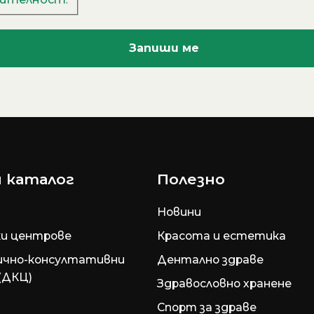
 каталог
Полезно
Новини
и центрове
Красота и естетика
ично-консултативни
Дентално здраве
(ДКЦ)
Здравословно хранене
Спорт за здраве