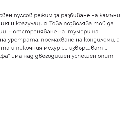
свен пулсов режим за разбиване на камъни
ция и коагулация. Това позволява той да
ции – отстраняване на тумори на
на уретрата, премахване на кондиломи, а
ата и пикочния мехур се извършват с
Алфа“ има над двегодишен успешен опит.