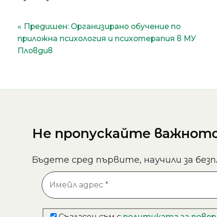
Навигация
Предишен:
Организирано обучение по
приложна психология и психотерапия в МУ
Пловдив
Не пропускайте важното 
Бъдете сред първите, научили за безп
Съгласен съм с
политиката за пове