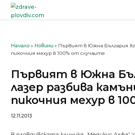
Преминете
към
съдържанието
Начало
»
Новини
»
Първият в Южна България Хо
пикочния мехур в 100% от случаите
Първият в Южна Бъ
лазер разбива камъ
пикочния мехур в 1
12.11.2013
В пловдивската клиника „Медикус Алфа“