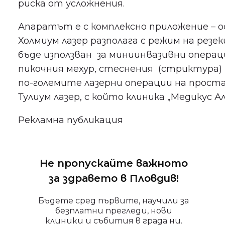
риска от усложнения.
Апаратът е с комплексно приложение – о
Холмиум лазер разполага с режим на резек
бъде използван за миниинвазивни опера
пикочния мехур, стеснения (стриктура) 
по-големите лазерни операции на прост
Тулиум лазер, с който клиника „Медикус 
Рекламна публикация
Не пропускайте важното
за здравето в Пловдив!
Бъдете сред първите, научили за
безплатни прегледи, нови
клиники и събития в града ни.