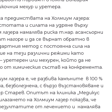
икочния мехур и уретера.
са предимствата на Холмиум лазера:
естотата и силата на удряне върху
 лазера намалява риска т.нар. асансьорни
ат нагоре и да се върнат обратно в
ндартния метод с постоянна сила на
ие на тези различни режими като
– уретерен или мехурен, който да не
мо от химическия състав на конкремента.
м лазера е, че разбива камъните в 100 %
, безболезнена, с бързо възстановяване и
-р Старев. Опитът на клиника „Медикус
лагането на Холмиум лазер показва, че
 резултатите от лечението и намалява