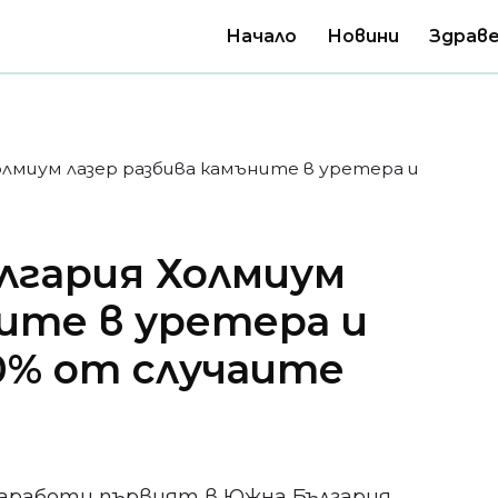
Начало
Новини
Здраве
лмиум лазер разбива камъните в уретера и
лгария Холмиум
ните в уретера и
00% от случаите
 заработи първият в Южна България