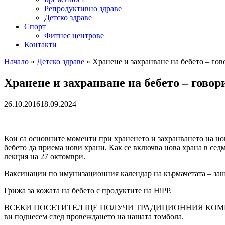
Репродуктивно здраве
Детско здраве
Спорт
Фитнес центрове
Контакти
Начало
»
Детско здраве
»
Хранене и захранване на бебето – го
Хранене и захранване на бебето – гово
26.10.2016
18.09.2024
Кои са основните моменти при храненето и захранването на но
бебето да приема нови храни. Как се включва нова храна в сед
лекция на 27 октомври.
Ваксинации по имунизационния календар на кърмачетата – защо 
Грижа за кожата на бебето с продуктите на HiPP.
ВСЕКИ ПОСЕТИТЕЛ ЩЕ ПОЛУЧИ ТРАДИЦИОННИЯ КОМПЛИМЕНТ 
ви поднесем след провеждането на нашата томбола.