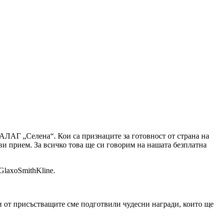
АЛАГ „Селена“. Кои са признаците за готовност от страна на
ви прием. За всичко това ще си говорим на нашата безплатна
GlaxoSmithKline.
ъстващите сме подготвили чудесни награди, които ще