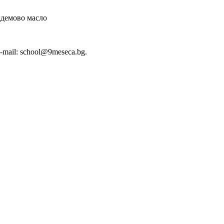
адемово масло
-mail: school@9meseca.bg.