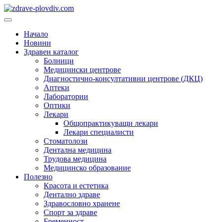
Преминете
към
Основно
съдържанието
меню
Начало
Новини
Здравен каталог
Болници
Медицински центрове
Диагностично-консултативни центрове (ДКЦ)
Аптеки
Лаборатории
Оптики
Лекари
Общопрактикуващи лекари
Лекари специалисти
Стоматолози
Дентална медицина
Трудова медицина
Медицинско образование
Полезно
Красота и естетика
Дентално здраве
Здравословно хранене
Спорт за здраве
Бременност