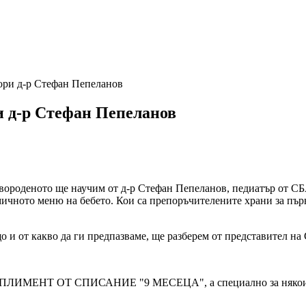
вори д-р Стефан Пепеланов
ри д-р Стефан Пепеланов
вороденото ще научим от д-р Стефан Пепеланов, педиатър от СБ
мичното меню на бебето. Кои са препоръчителените храни за пър
и от какво да ги предпазваме, ще разберем от представител на 
ОТ СПИСАНИЕ "9 МЕСЕЦА", а специално за някои от прис