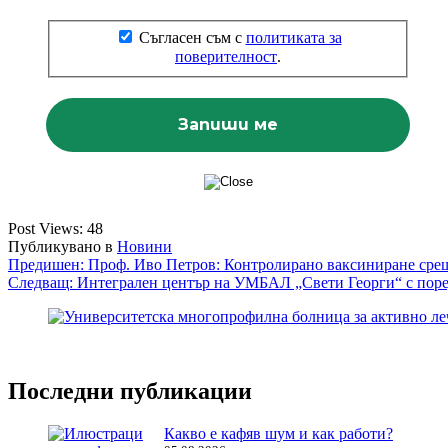
Съгласен съм с
политиката за
поверителност
.
Post Views:
48
Публикувано в
Новини
Навигация
Предишен:
Проф. Иво Петров: Контролирано ваксиниране срещ
Следващ:
Интегрален център на УМБАЛ „Свети Георги“ с пор
Последни публикации
Какво е кафяв шум и как работи?