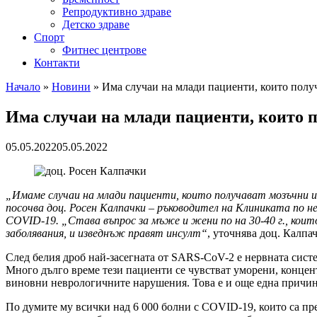
Репродуктивно здраве
Детско здраве
Спорт
Фитнес центрове
Контакти
Начало
»
Новини
»
Има случаи на млади пациенти, които полу
Има случаи на млади пациенти, които 
05.05.2022
05.05.2022
„Имаме случаи на млади пациенти, които получават мозъчни и
посочва доц. Росен Калпачки – ръководител на Клиниката по 
COVID-19. „Става въпрос за мъже и жени по на 30-40 г., които 
заболявания, и изведнъж правят инсулт“
, уточнява доц. Калпа
След белия дроб най-засегната от SARS-CoV-2 е нервната систе
Много дълго време тези пациенти се чувстват уморени, концент
виновни неврологичните нарушения. Това е и още една причина
По думите му всички над 6 000 болни с COVID-19, които са пр