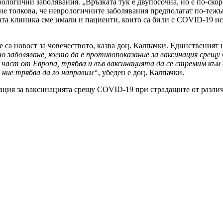
ологични заболявания. „Връзката тук е двупосочна, но е по-ско
не толкова, че неврологичните заболявания предполагат по-теж
та клиника сме имали и пациенти, които са били с COVID-19 исл
са новост за човечеството, казва доц. Калпачки. Единственият н
о заболяване, което да е противопоказание за ваксинация срещ
м част от Европа, трябва и във ваксинацията да се стремим къ
и ние трябва да го направим“
, убеден е доц. Калпачки.
ция за ваксинацията срещу COVID-19 при страдащите от различ