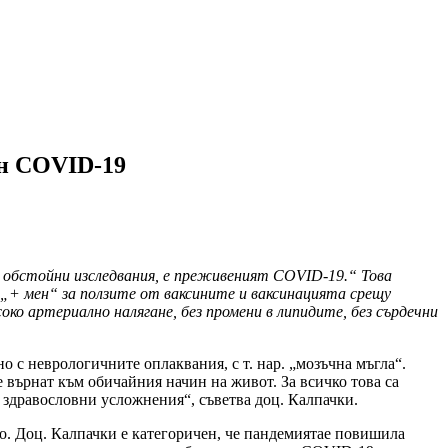
ан COVID-19
д обстойни изследвания, е преживеният COVID-19.“ Това
„+ мен“ за ползите от ваксините и ваксинацията срещу
соко артериално налягане, без промени в липидите, без сърдечни
 с неврологичните оплаквания, с т. нар. „мозъчна мъгла“.
е върнат към обичайния начин на живот. За всичко това са
и здравословни усложнения“, съветва доц. Калпачки.
о. Доц. Калпачки е категоричен, че пандемиятае повишила