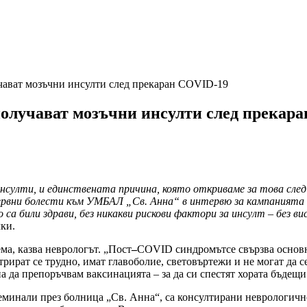
чават мозъчни инсулти след прекаран COVID-19
получават мозъчни инсулти след прекар
нсулти, и единствената причина, която откриваме за това сле
нервни болести към УМБАЛ „Св. Анна“ в интервю за кампанията 
са били здрави, без никакви рискови фактори за инсулт – без ви
чки.
ма, казва неврологът. „Пост
–
COVID синдромътсе свързва основно
рират се трудно, имат главоболие, световъртежи и не могат да с
 да препоръчвам ваксинацията – за да си спестят хората бъдещ
еминали през болница „Св. Анна“, са консултирани неврологичн