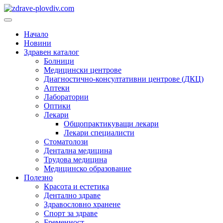
Преминете
към
Основно
съдържанието
меню
Начало
Новини
Здравен каталог
Болници
Медицински центрове
Диагностично-консултативни центрове (ДКЦ)
Аптеки
Лаборатории
Оптики
Лекари
Общопрактикуващи лекари
Лекари специалисти
Стоматолози
Дентална медицина
Трудова медицина
Медицинско образование
Полезно
Красота и естетика
Дентално здраве
Здравословно хранене
Спорт за здраве
Бременност