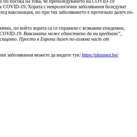
ро по посока на това, че преболедуването на COVID-19
ък COVID-19. Хората с неврологични заболявания боледуват
ед ваксинация, но при тях заболяването е протичало далеч по-
ачин, по който хората са се справяли с всякакви епидемии,
у COVID-19. Ваксината може единствено да ни предпази“,
м същото. Просто в Европа далеч по-голяма част от
ни заболявания можете да видите тук:
https://plusmen.bg/