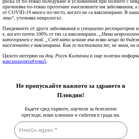
риска от по-тежко боледуване и усложнения при болните с невр
причинява по-тежко протичане наосновните им заболявания, а 
от COVID-19 много по-често, когато не са ваксинирани. В наша
леко“, уточнява неврологът.
Пандемиите от други заболявания и специално респираторни не 
е, когато почти 100% от тях са ваксинирани.
„Няма неврологичн
категоричен е той. „След като искаме във всяко нещо да бъде
населението е ваксинирана. Как го постигнаха те, не знам, но 
Цялото интервю на
доц. Росен Калпачки
и още полезна информа
ваксинацията#тема5
.
Не пропускайте важното за здравето в
Пловдив!
Бъдете сред първите, научили за безплатни
прегледи, нови клиники и събития в града ни.