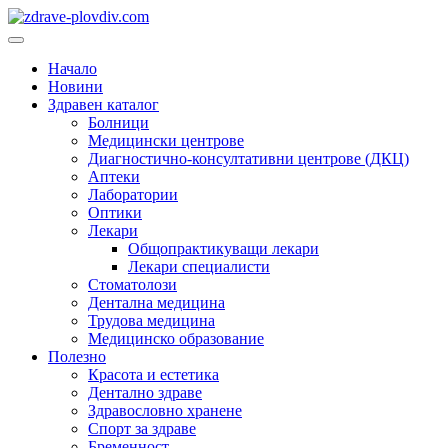
Преминете
към
Основно
съдържанието
меню
Начало
Новини
Здравен каталог
Болници
Медицински центрове
Диагностично-консултативни центрове (ДКЦ)
Аптеки
Лаборатории
Оптики
Лекари
Общопрактикуващи лекари
Лекари специалисти
Стоматолози
Дентална медицина
Трудова медицина
Медицинско образование
Полезно
Красота и естетика
Дентално здраве
Здравословно хранене
Спорт за здраве
Бременност