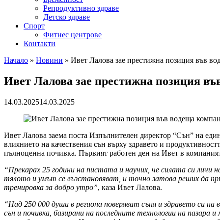
Репродуктивно здраве
Детско здраве
Спорт
Фитнес центрове
Контакти
Начало
»
Новини
»
Ивет Лалова зае престижна позиция във вод
Ивет Лалова зае престижна позиция във
14.03.2025
14.03.2025
Ивет Лалова заема поста Изпълнителен директор “Сън” на един 
влиянието на качествения сън върху здравето и продуктивностт
пълноценна почивка. Първият работен ден на Ивет в компанията
“Прекарах 25 години на пистата и научих, че силата си личи н
тялото и умът се възстановяват, и точно затова реших да при
тренировка за добро утро”
, каза Ивет Лалова.
“Над 250 000 души в региона поверяват съня и здравето си на
сън и почивка, базирани на последните технологии на пазара и