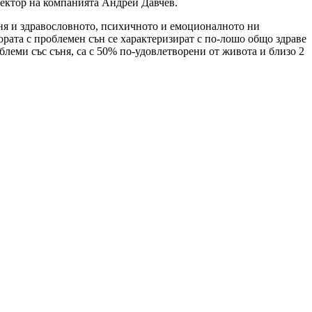
ректор на компанията Андрей Давчев.
ъня и здравословното, психичното и емоционалното ни
ората с проблемен сън се характеризират с по-лошо общо здраве
облеми със съня, са с 50% по-удовлетворени от живота и близо 2