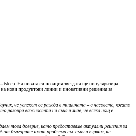
 isleep. На новата си позиция звездата ще популяризира
ето на нови продуктови линии и иновативни решения за
Научих, че успехът се ражда в тишината – в часовете, когато
то разбира важността на съня и знае, че всяка нощ е
вдаем това доверие, като предоставяме актуални решения за
% от българите имат проблеми със съня и вярвам, че