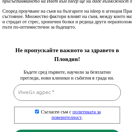
присъединяването на Ивет към isleep ще ни даде възможност 
Според проучване на съня на българите на isleep и агенция Пр
състояние. Множество фактори влияят на съня, между които мат
и страдат от стрес, хронични болки и редица други неразположе
пъти по-оптимистични за бъдещето.
Не пропускайте важното за здравето в
Пловдив!
Бъдете сред първите, научили за безплатни
прегледи, нови клиники и събития в града ни.
Съгласен съм с
политиката за
поверителност
.