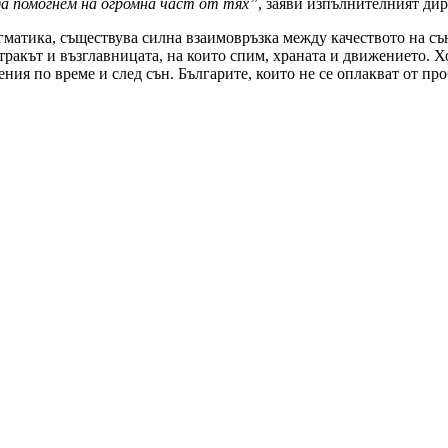
да помогнем на огромна част от тях”
, заяви изпълнителният ди
агматика, съществува силна взаимовръзка между качеството на с
ракът и възглавницата, на които спим, храната и движението. Х
ния по време и след сън. Българите, които не се оплакват от пр