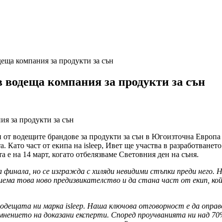
еща компания за продукти за сън
 водеща компания за продукти за сън
от водещите брандове за продукти за сън в Югоизточна Европа –
а. Като част от екипа на isleep, Ивет ще участва в разработван
 е на 14 март, когато отбелязваме Световния ден на съня.
а финала, но се изгражда с хиляди невидими стъпки преди него. 
ема това ново предизвикателство и да стана част от екип, кой
 водещата ни марка isleep. Наша ключова отговорност е да опра
 мнението на доказани експерти. Според проучванията ни над 70