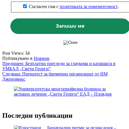
Съгласен съм с
политиката за поверителност
.
Post Views:
34
Публикувано в
Новини
Навигация
Предишен:
Безплатни прегледи за глаукома и катаракта в
УМБАЛ „Свети Георги“
Следващ:
Пренатест за бременни организират от НМ
Дженомикс
Последни публикации
Бинаурални ритми за релаксация –