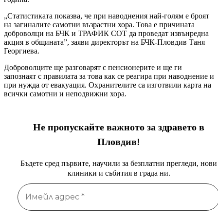
„Статистиката показва, че при наводнения най-голям е броят
на загиналите самотни възрастни хора. Това е причината
доброволци на БЧК и ТРАФИК СОТ да проведат извънредна
акция в общината”, заяви директорът на БЧК-Пловдив Таня
Георгиева.
Доброволците ще разговарят с пенсионерите и ще ги
запознаят с правилата за това как се реагира при наводнение и
при нужда от евакуация. Охранителите са изготвили карта на
всички самотни и неподвижни хора.
Не пропускайте важното за здравето в
Пловдив!
Бъдете сред първите, научили за безплатни прегледи, нови
клиники и събития в града ни.