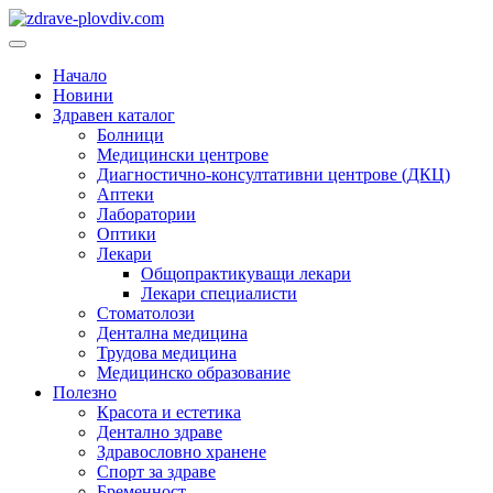
Преминете
към
Основно
съдържанието
меню
Начало
Новини
Здравен каталог
Болници
Медицински центрове
Диагностично-консултативни центрове (ДКЦ)
Аптеки
Лаборатории
Оптики
Лекари
Общопрактикуващи лекари
Лекари специалисти
Стоматолози
Дентална медицина
Трудова медицина
Медицинско образование
Полезно
Красота и естетика
Дентално здраве
Здравословно хранене
Спорт за здраве
Бременност