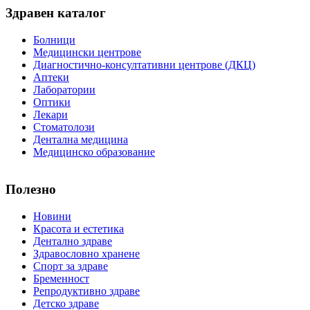
Здравен каталог
Болници
Медицински центрове
Диагностично-консултативни центрове (ДКЦ)
Аптеки
Лаборатории
Оптики
Лекари
Стоматолози
Дентална медицина
Медицинско образование
Полезно
Новини
Красота и естетика
Дентално здраве
Здравословно хранене
Спорт за здраве
Бременност
Репродуктивно здраве
Детско здраве