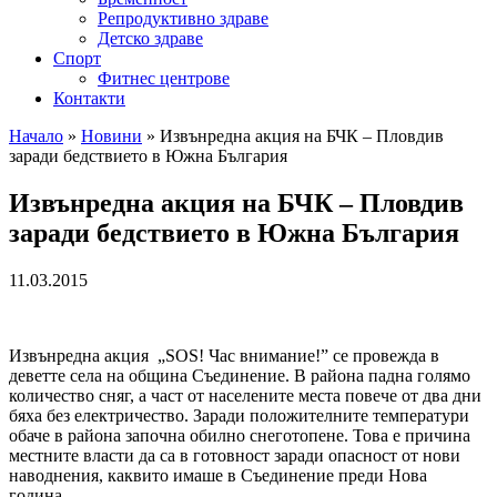
Репродуктивно здраве
Детско здраве
Спорт
Фитнес центрове
Контакти
Начало
»
Новини
»
Извънредна акция на БЧК – Пловдив
заради бедствието в Южна България
Извънредна акция на БЧК – Пловдив
заради бедствието в Южна България
11.03.2015
Извънредна акция „SOS! Час внимание!” се провежда в
деветте села на община Съединение. В района падна голямо
количество сняг, а част от населените места повече от два дни
бяха без електричество. Заради положителните температури
обаче в района започна обилно снеготопене. Това е причина
местните власти да са в готовност заради опасност от нови
наводнения, каквито имаше в Съединение преди Нова
година.